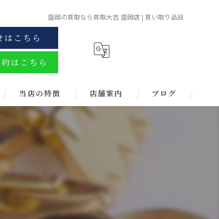
盛岡の買取なら買取大吉 盛岡店 | 買い取り品目
せはこちら
予約はこちら
当店の特徴
店舗案内
ブログ
金
ブランド
お酒
金券
時計