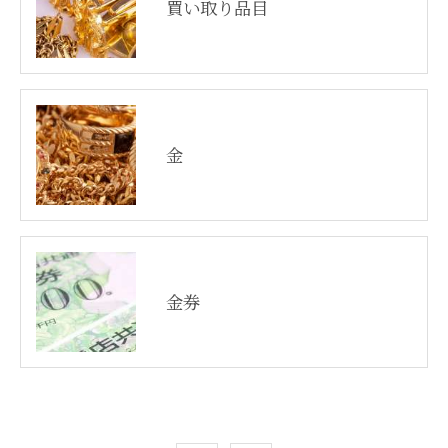
買い取り品目
金
金券