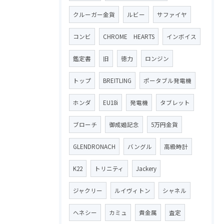
クルーガー金貨
ルビー
サファイヤ
コンビ
CHROME HEARTS
インボイス
鑑定書
旧
徳力
ロンジン
トップ
BREITLING
ポータブル発電機
ホンダ
EU18i
発電機
タブレット
ブローチ
御成婚記念
5万円金貨
GLENDRONACH
バングル
高級時計
K22
トリニティ
Jackery
ジャクリー
ルイヴィトン
シャネル
ヘネシー
カミュ
貴金属
査定