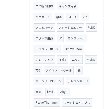
二つ折り財布
キャンプ用品
クオカード
QUO
コーチ
24K
クロムハーツ
スタージュエリー
Pt950
スポーツ用品
LV
モンクレール
デジタル一眼レフ
Jimmy Choo
ジミーチュウ
Nikka
ニッカ
宮城峡
750
アイコン トワール
銀
バーバリーロンドン
テレホンカード
食器
iPad
Baby-G
Revue Thommen
マークジェイコブス