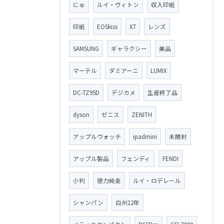
にゅ
ルイ・ヴィトン
収入印紙
印紙
EOSkiss
X7
レンズ
SAMSUNG
ギャラクシー
美品
マーテル
ダミアーニ
LUMIX
DC-TZ95D
デジカメ
生産終了品
dyson
ゼニス
ZENITH
アップルウォッチ
ipadmini
未開封
アップル製品
フェンディ
FENDI
小判
徳力純金
ルイ・ロデレール
シャンパン
白州12年