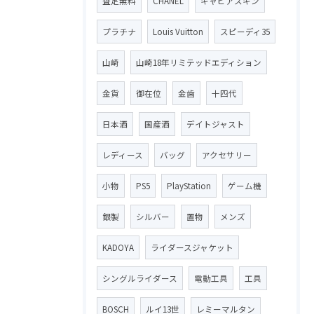
査定無料
CHANEL
キャビアスキン
プラチナ
Louis Vuitton
スピーディ35
山崎
山崎18年リミテッドエディション
金貨
御在位
金歯
十四代
日本酒
国産酒
デイトジャスト
レディース
バッグ
アクセサリー
小物
PS5
PlayStation
ゲーム機
銀製
シルバー
置物
メンズ
KADOYA
ライダースジャケット
シングルライダース
電動工具
工具
BOSCH
ルイ13世
レミーマルタン