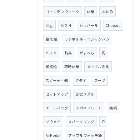
ゴールデンウィーク
休業
お休み
50ｇ
Ｋ２４
ショパール
Chopard
金無垢
ランボルギーニシャンパン
Ｋ１８
釣具
がまへら
兜
御成婚
臨時休業
メープル金貨
スピーディ40
タダオ
スーツ
セットアップ
記念メダル
エールバッグ
メガネフレーム
無垢
ソウメイ
スパークリング
Ω
AirPods4
アップルウォッチSE