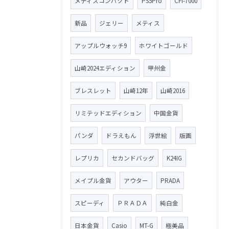
メティスコンパクト
PS5Pro
CFI-7000
新品
ジェリー
メティス
アップルウォッチ9
ホワイトゴールド
山崎2024エディション
甲州金
ブレスレット
山崎12年
山崎2016
リミテッドエディション
中国金貨
パンダ
ドラえもん
浮世絵
版画
レプリカ
セカンドバッグ
K24IG
メイプル金貨
アウター
PRADA
スピーディ
ＰＲＡＤＡ
純白金
日本金貨
Casio
MT-G
極美品