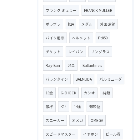
フランク ミュラー
FRANCK MULLER
ボラボラ
k24
メダル
外国硬貨
バイク用品
ヘルメット
Pt850
チケット
レイバン
サングラス
Ray-Ban
24金
Ballantine′s
バランタイン
BALMUDA
バルミューダ
18金
G-SHOCK
カシオ
純銀
銀杯
K14
14金
御即位
スニーカー
オメガ
OMEGA
スピードマスター
イヤホン
ビール券