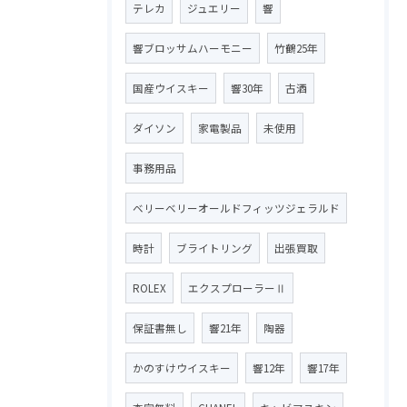
テレカ
ジュエリー
響
響ブロッサムハーモニー
竹鶴25年
国産ウイスキー
響30年
古酒
ダイソン
家電製品
未使用
事務用品
ベリーベリーオールドフィッツジェラルド
時計
ブライトリング
出張買取
ROLEX
エクスプローラーⅡ
保証書無し
響21年
陶器
かのすけウイスキー
響12年
響17年