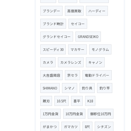
ブランデー
高価買取
ハーディー
ブランド時計
セイコー
グランドセイコー
GRANDSEIKO
スピーディ30
マカサー
モノグラム
カメラ
カメラレンズ
キャノン
大吉盛岡店
京セラ
電動ドライバー
SHIMANO
シマノ
釣り具
釣り竿
頼刃
10.5尺
喜平
K18
1万円金貨
10万円金貨
御即位10万円
がまかつ
ガマカツ
8尺
シチズン