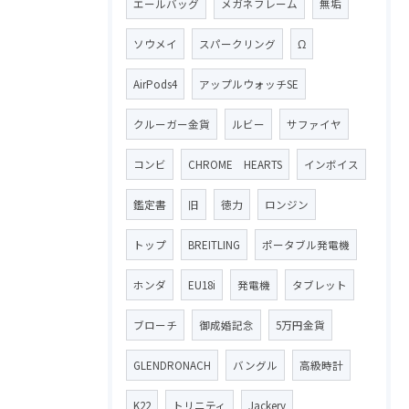
エールバッグ
メガネフレーム
無垢
ソウメイ
スパークリング
Ω
AirPods4
アップルウォッチSE
クルーガー金貨
ルビー
サファイヤ
コンビ
CHROME HEARTS
インボイス
鑑定書
旧
徳力
ロンジン
トップ
BREITLING
ポータブル発電機
ホンダ
EU18i
発電機
タブレット
ブローチ
御成婚記念
5万円金貨
GLENDRONACH
バングル
高級時計
K22
トリニティ
Jackery