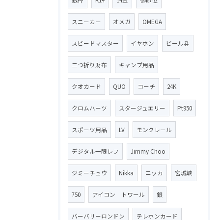
スニーカー
オメガ
OMEGA
スピードマスター
イヤホン
ビール券
二つ折り財布
キャンプ用品
クオカード
QUO
コーチ
24K
クロムハーツ
スタージュエリー
Pt950
スポーツ用品
LV
モンクレール
デジタル一眼レフ
Jimmy Choo
ジミーチュウ
Nikka
ニッカ
宮城峡
750
アイコン トワール
銀
バーバリーロンドン
テレホンカード