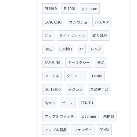
Pt999.9
Pt1000
platinum
SANGACIO
サンガチョ
バスキア
にゅ
ルイ・ヴィトン
収入印紙
印紙
EOSkiss
X7
レンズ
SAMSUNG
ギャラクシー
美品
マーテル
ダミアーニ
LUMIX
DC-TZ95D
デジカメ
生産終了品
dyson
ゼニス
ZENITH
アップルウォッチ
ipadmini
未開封
アップル製品
フェンディ
FENDI