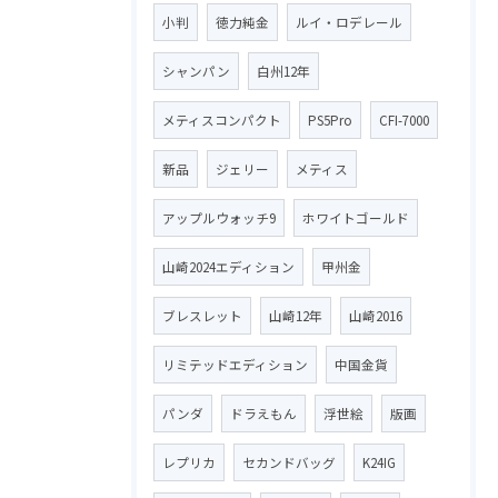
小判
徳力純金
ルイ・ロデレール
シャンパン
白州12年
メティスコンパクト
PS5Pro
CFI-7000
新品
ジェリー
メティス
アップルウォッチ9
ホワイトゴールド
山崎2024エディション
甲州金
ブレスレット
山崎12年
山崎2016
リミテッドエディション
中国金貨
パンダ
ドラえもん
浮世絵
版画
レプリカ
セカンドバッグ
K24IG