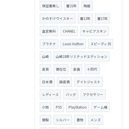
保証書無し
響21年
陶器
かのすけウイスキー
響12年
響17年
査定無料
CHANEL
キャビアスキン
プラチナ
Louis Vuitton
スピーディ35
山崎
山崎18年リミテッドエディション
金貨
御在位
金歯
十四代
日本酒
国産酒
デイトジャスト
レディース
バッグ
アクセサリー
小物
PS5
PlayStation
ゲーム機
銀製
シルバー
置物
メンズ