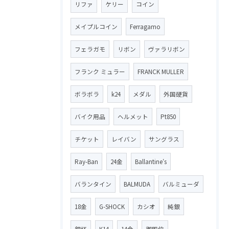
リファ
ケリー
コイン
メイプルコイン
Ferragamo
フェラガモ
リボン
ヴァラリボン
フランク ミュラー
FRANCK MULLER
ボラボラ
k24
メダル
外国硬貨
バイク用品
ヘルメット
Pt850
チケット
レイバン
サングラス
Ray-Ban
24金
Ballantine′s
バランタイン
BALMUDA
バルミューダ
18金
G-SHOCK
カシオ
純銀
銀杯
K14
14金
御即位