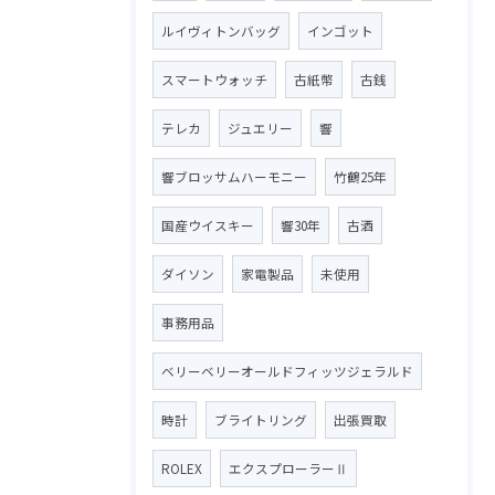
ルイヴィトンバッグ
インゴット
スマートウォッチ
古紙幣
古銭
テレカ
ジュエリー
響
響ブロッサムハーモニー
竹鶴25年
国産ウイスキー
響30年
古酒
ダイソン
家電製品
未使用
事務用品
ベリーベリーオールドフィッツジェラルド
時計
ブライトリング
出張買取
ROLEX
エクスプローラーⅡ