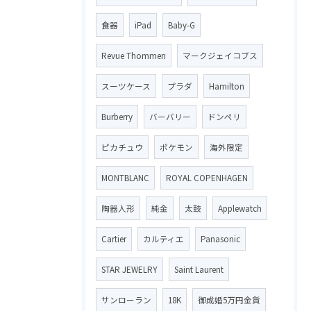
食器
iPad
Baby-G
Revue Thommen
マークジェイコブス
スーツケース
プラダ
Hamilton
Burberry
バーバリー
ドンペリ
ピカチュウ
ポケモン
海外限定
MONTBLANC
ROYAL COPENHAGEN
陶器人形
純金
太鼓
Applewatch
Cartier
カルティエ
Panasonic
STAR JEWELRY
Saint Laurent
サンローラン
18K
御成婚5万円金貨