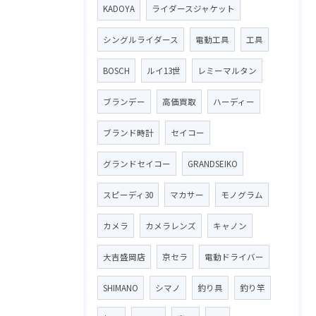
KADOYA
ライダースジャケット
シングルライダース
電動工具
工具
BOSCH
ルイ13世
レミーマルタン
ブランデー
高価買取
ハーディー
ブランド時計
セイコー
グランドセイコー
GRANDSEIKO
スピーディ30
マカサー
モノグラム
カメラ
カメラレンズ
キャノン
大吉盛岡店
京セラ
電動ドライバー
SHIMANO
シマノ
釣り具
釣り竿