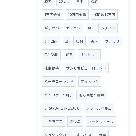
頼刃
10.5尺
喜平
K18
1万円金貨
10万円金貨
御即位10万円
がまかつ
ガマカツ
8尺
シチズン
CITIZEN
酒
焼酎
香水
ブルガリ
BVLGARI
知多
サントリー
株主優待
サンリオピューロランド
ハーモニーランド
マッカラン
バイカラー500円
地方自治60周年
GIRARD-PERREGAUX
ジラールペルゴ
世界限定品
希少品
ホットウィール
クラシックカー
おもちゃ
玩具