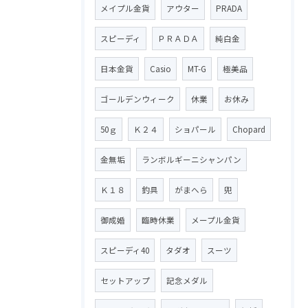
メイプル金貨
アウター
PRADA
スピーディ
ＰＲＡＤＡ
純白金
日本金貨
Casio
MT-G
極美品
ゴールデンウィーク
休業
お休み
50ｇ
Ｋ２４
ショパール
Chopard
金無垢
ランボルギーニシャンパン
Ｋ１８
釣具
がまへら
兜
御成婚
臨時休業
メープル金貨
スピーディ40
タダオ
スーツ
セットアップ
記念メダル