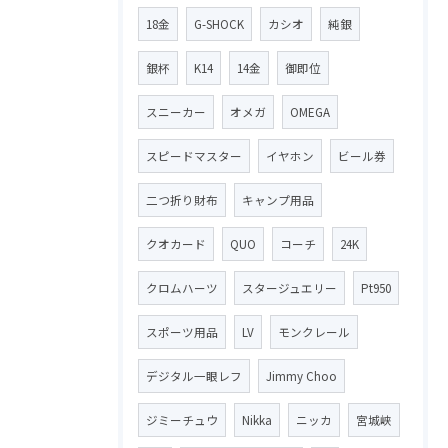
18金
G-SHOCK
カシオ
純銀
銀杯
K14
14金
御即位
スニーカー
オメガ
OMEGA
スピードマスター
イヤホン
ビール券
二つ折り財布
キャンプ用品
クオカード
QUO
コーチ
24K
クロムハーツ
スタージュエリー
Pt950
スポーツ用品
LV
モンクレール
デジタル一眼レフ
Jimmy Choo
ジミーチュウ
Nikka
ニッカ
宮城峡