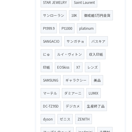
STAR JEWELRY
Saint Laurent
サンローラン
18K
御成婚5万円金貨
Pt999.9
Pt1000
platinum
SANGACIO
サンガチョ
バスキア
にゅ
ルイ・ヴィトン
収入印紙
印紙
EOSkiss
X7
レンズ
SAMSUNG
ギャラクシー
美品
マーテル
ダミアーニ
LUMIX
DC-TZ95D
デジカメ
生産終了品
dyson
ゼニス
ZENITH
アップルウォッチ
ipadmini
未開封