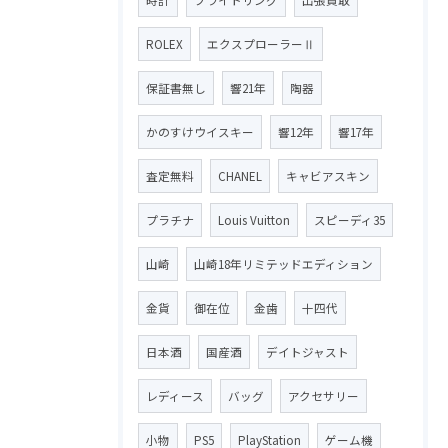
ROLEX
エクスプローラーⅡ
保証書無し
響21年
陶器
かのすけウイスキー
響12年
響17年
査定無料
CHANEL
キャビアスキン
プラチナ
Louis Vuitton
スピーディ35
山崎
山崎18年リミテッドエディション
金貨
御在位
金歯
十四代
日本酒
国産酒
デイトジャスト
レディース
バッグ
アクセサリー
小物
PS5
PlayStation
ゲーム機