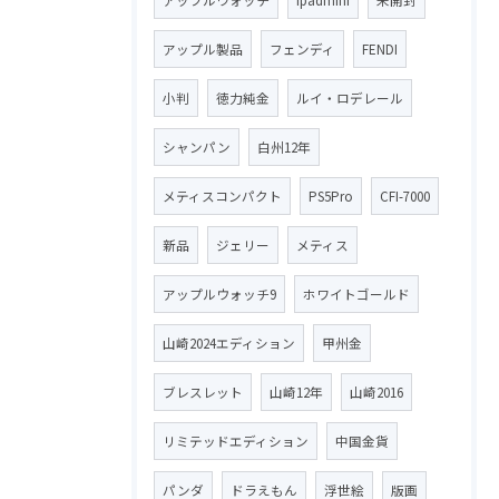
アップル製品
フェンディ
FENDI
小判
徳力純金
ルイ・ロデレール
シャンパン
白州12年
メティスコンパクト
PS5Pro
CFI-7000
新品
ジェリー
メティス
アップルウォッチ9
ホワイトゴールド
山崎2024エディション
甲州金
ブレスレット
山崎12年
山崎2016
リミテッドエディション
中国金貨
パンダ
ドラえもん
浮世絵
版画