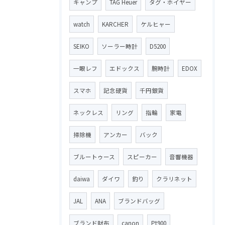
キャンプ
TAG Heuer
タグ・ホイヤー
watch
KARCHER
ケルヒャー
SEIKO
ソーラー時計
D5200
一眼レフ
エドックス
腕時計
EDOX
スマホ
記念硬貨
千円銀貨
ネックレス
リング
指輪
家電
掃除機
アンカー
バック
ブルートゥース
スピーカー
音響機器
daiwa
ダイワ
釣り
クラリネット
JAL
ANA
ブランドバッグ
ブランド財布
canon
Pt900