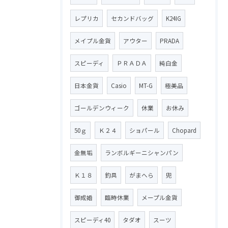
レプリカ
セカンドバッグ
K24IG
メイプル金貨
アウター
PRADA
スピーディ
ＰＲＡＤＡ
純白金
日本金貨
Casio
MT-G
極美品
ゴールデンウィーク
休業
お休み
50ｇ
Ｋ２４
ショパール
Chopard
金無垢
ランボルギーニシャンパン
Ｋ１８
釣具
がまへら
兜
御成婚
臨時休業
メープル金貨
スピーディ40
タダオ
スーツ