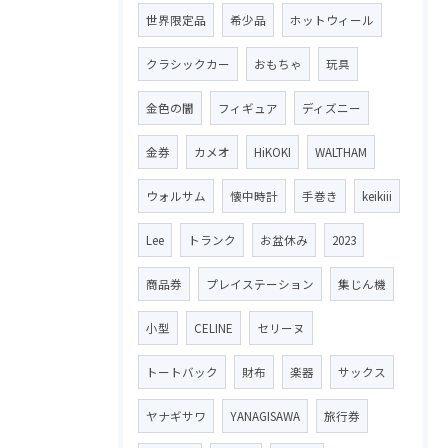
世界限定品
希少品
ホットウィール
クラシックカー
おもちゃ
玩具
金色の闇
フィギュア
ディズニー
金券
カメオ
HiKOKI
WALTHAM
ウォルサム
懐中時計
手巻き
keikiii
Lee
トランク
お盆休み
2023
商品券
プレイステーション
集じん機
小型
CELINE
セリーヌ
トートバック
財布
楽器
サックス
ヤナギサワ
YANAGISAWA
旅行券