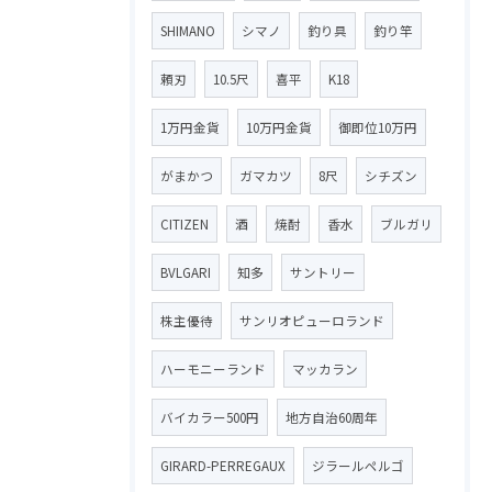
SHIMANO
シマノ
釣り具
釣り竿
頼刃
10.5尺
喜平
K18
1万円金貨
10万円金貨
御即位10万円
がまかつ
ガマカツ
8尺
シチズン
CITIZEN
酒
焼酎
香水
ブルガリ
BVLGARI
知多
サントリー
株主優待
サンリオピューロランド
ハーモニーランド
マッカラン
バイカラー500円
地方自治60周年
GIRARD-PERREGAUX
ジラールペルゴ