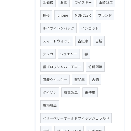
金価格
お酒
ウイスキー
山崎18年
携帯
iphone
MONCLER
ブランド
ルイヴィトンバッグ
インゴット
スマートウォッチ
古紙幣
古銭
テレカ
ジュエリー
響
響ブロッサムハーモニー
竹鶴25年
国産ウイスキー
響30年
古酒
ダイソン
家電製品
未使用
事務用品
ベリーベリーオールドフィッツジェラルド
時計
ブライトリング
出張買取