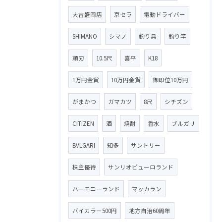
大吉盛岡店
京セラ
電動ドライバー
SHIMANO
シマノ
釣り具
釣り竿
頼刃
10.5尺
喜平
K18
1万円金貨
10万円金貨
御即位10万円
がまかつ
ガマカツ
8尺
シチズン
CITIZEN
酒
焼酎
香水
ブルガリ
BVLGARI
知多
サントリー
株主優待
サンリオピューロランド
ハーモニーランド
マッカラン
バイカラー500円
地方自治60周年