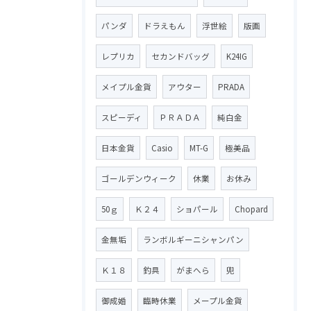
パンダ
ドラえもん
浮世絵
版画
レプリカ
セカンドバッグ
K24IG
メイプル金貨
アウター
PRADA
スピーディ
ＰＲＡＤＡ
純白金
日本金貨
Casio
MT-G
極美品
ゴールデンウィーク
休業
お休み
50ｇ
Ｋ２４
ショパール
Chopard
金無垢
ランボルギーニシャンパン
Ｋ１８
釣具
がまへら
兜
御成婚
臨時休業
メープル金貨