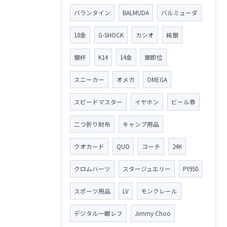
バランタイン
BALMUDA
バルミューダ
18金
G-SHOCK
カシオ
純銀
銀杯
K14
14金
御即位
スニーカー
オメガ
OMEGA
スピードマスター
イヤホン
ビール券
二つ折り財布
キャンプ用品
クオカード
QUO
コーチ
24K
クロムハーツ
スタージュエリー
Pt950
スポーツ用品
LV
モンクレール
デジタル一眼レフ
Jimmy Choo