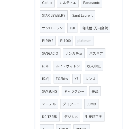
Cartier
カルティエ
Panasonic
STAR JEWELRY
Saint Laurent
サンローラン
18K
御成婚5万円金貨
Pt999.9
Pt1000
platinum
SANGACIO
サンガチョ
バスキア
にゅ
ルイ・ヴィトン
収入印紙
印紙
EOSkiss
X7
レンズ
SAMSUNG
ギャラクシー
美品
マーテル
ダミアーニ
LUMIX
DC-TZ95D
デジカメ
生産終了品