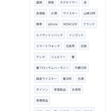
盛岡
買取
タグホイヤー
金
金価格
お酒
ウイスキー
山崎18年
携帯
iphone
MONCLER
ブランド
ルイヴィトンバッグ
インゴット
スマートウォッチ
古紙幣
古銭
テレカ
ジュエリー
響
響ブロッサムハーモニー
竹鶴25年
国産ウイスキー
響30年
古酒
ダイソン
家電製品
未使用
事務用品