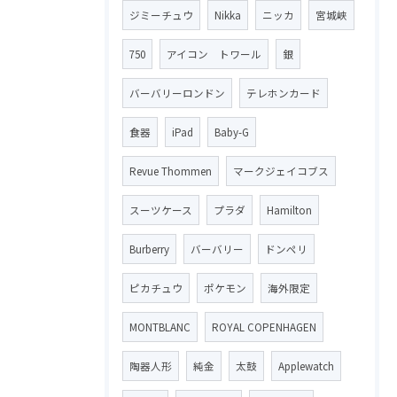
ジミーチュウ
Nikka
ニッカ
宮城峡
750
アイコン トワール
銀
バーバリーロンドン
テレホンカード
食器
iPad
Baby-G
Revue Thommen
マークジェイコブス
スーツケース
プラダ
Hamilton
Burberry
バーバリー
ドンペリ
ピカチュウ
ポケモン
海外限定
MONTBLANC
ROYAL COPENHAGEN
陶器人形
純金
太鼓
Applewatch