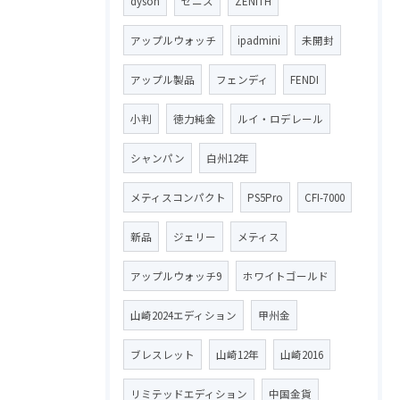
dyson
ゼニス
ZENITH
アップルウォッチ
ipadmini
未開封
アップル製品
フェンディ
FENDI
小判
徳力純金
ルイ・ロデレール
シャンパン
白州12年
メティスコンパクト
PS5Pro
CFI-7000
新品
ジェリー
メティス
アップルウォッチ9
ホワイトゴールド
山崎2024エディション
甲州金
ブレスレット
山崎12年
山崎2016
リミテッドエディション
中国金貨