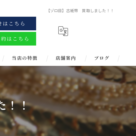
【ゾロ目】古紙幣 買取しました！！
せはこちら
予約はこちら
当店の特徴
店舗案内
ブログ
金
ブランド
た！！
お酒
金券
時計