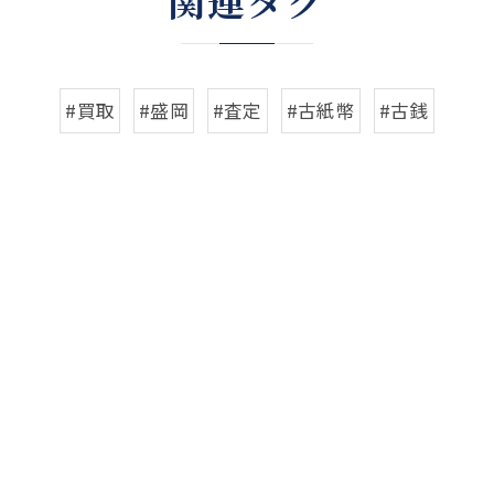
関連タグ
#買取
#盛岡
#査定
#古紙幣
#古銭