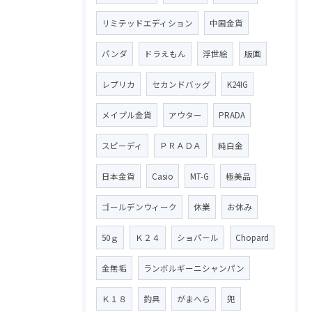
リミテッドエディション
中国金貨
パンダ
ドラえもん
浮世絵
版画
レプリカ
セカンドバッグ
K24IG
メイプル金貨
アウター
PRADA
スピーディ
ＰＲＡＤＡ
純白金
日本金貨
Casio
MT-G
極美品
ゴールデンウィーク
休業
お休み
50ｇ
Ｋ２４
ショパール
Chopard
金無垢
ランボルギーニシャンパン
Ｋ１８
釣具
がまへら
兜