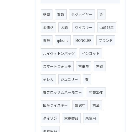
盛岡
買取
タグホイヤー
金
金価格
お酒
ウイスキー
山崎18年
携帯
iphone
MONCLER
ブランド
ルイヴィトンバッグ
インゴット
スマートウォッチ
古紙幣
古銭
テレカ
ジュエリー
響
響ブロッサムハーモニー
竹鶴25年
国産ウイスキー
響30年
古酒
ダイソン
家電製品
未使用
事務用品