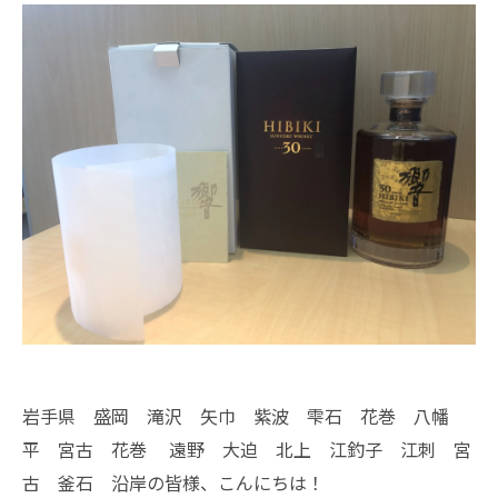
岩手県 盛岡 滝沢 矢巾 紫波 雫石 花巻 八幡
平 宮古 花巻 遠野 大迫 北上 江釣子 江刺 宮
古 釜石 沿岸の皆様、こんにちは！