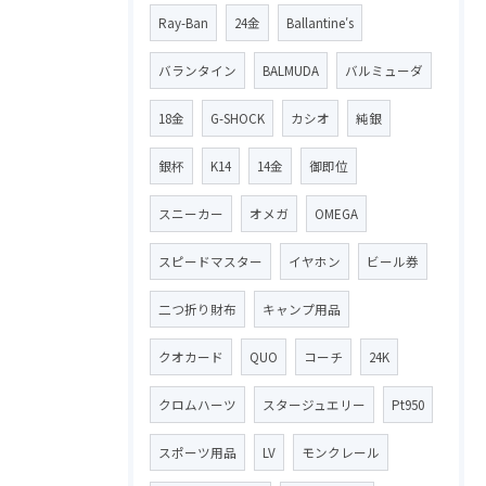
Ray-Ban
24金
Ballantine′s
バランタイン
BALMUDA
バルミューダ
18金
G-SHOCK
カシオ
純銀
銀杯
K14
14金
御即位
スニーカー
オメガ
OMEGA
スピードマスター
イヤホン
ビール券
二つ折り財布
キャンプ用品
クオカード
QUO
コーチ
24K
クロムハーツ
スタージュエリー
Pt950
スポーツ用品
LV
モンクレール