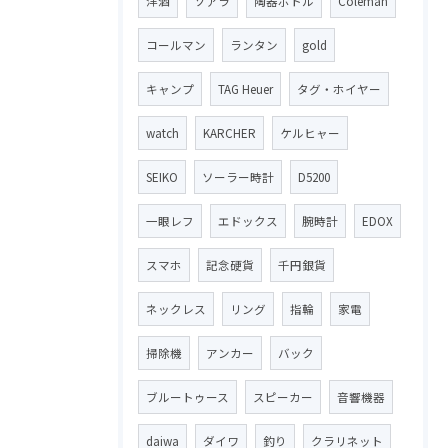
洋酒
ソアラ
陶器ボトル
Coleman
コールマン
ランタン
gold
キャンプ
TAG Heuer
タグ・ホイヤー
watch
KARCHER
ケルヒャー
SEIKO
ソーラー時計
D5200
一眼レフ
エドックス
腕時計
EDOX
スマホ
記念硬貨
千円銀貨
ネックレス
リング
指輪
家電
掃除機
アンカー
バック
ブルートゥース
スピーカー
音響機器
daiwa
ダイワ
釣り
クラリネット