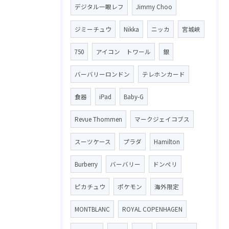
デジタル一眼レフ
Jimmy Choo
ジミーチュウ
Nikka
ニッカ
宮城峡
750
アイコン トワール
銀
バーバリーロンドン
テレホンカード
食器
iPad
Baby-G
Revue Thommen
マークジェイコブス
スーツケース
プラダ
Hamilton
Burberry
バーバリー
ドンペリ
ピカチュウ
ポケモン
海外限定
MONTBLANC
ROYAL COPENHAGEN