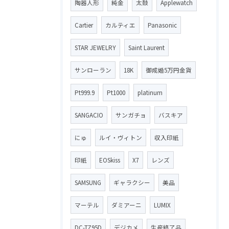
陶器人形
純金
太鼓
Applewatch
Cartier
カルティエ
Panasonic
STAR JEWELRY
Saint Laurent
サンローラン
18K
御成婚5万円金貨
Pt999.9
Pt1000
platinum
SANGACIO
サンガチョ
バスキア
にゅ
ルイ・ヴィトン
収入印紙
印紙
EOSkiss
X7
レンズ
SAMSUNG
ギャラクシー
美品
マーテル
ダミアーニ
LUMIX
DC-TZ95D
デジカメ
生産終了品