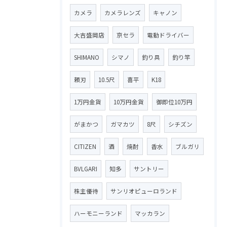
カメラ
カメラレンズ
キャノン
大吉盛岡店
京セラ
電動ドライバー
SHIMANO
シマノ
釣り具
釣り竿
頼刃
10.5尺
喜平
K18
1万円金貨
10万円金貨
御即位10万円
がまかつ
ガマカツ
8尺
シチズン
CITIZEN
酒
焼酎
香水
ブルガリ
BVLGARI
知多
サントリー
株主優待
サンリオピューロランド
ハーモニーランド
マッカラン