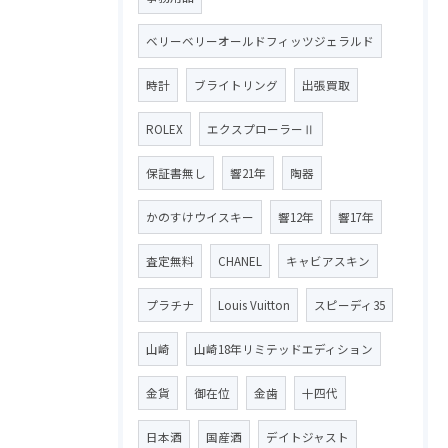
ベリーベリーオールドフィッツジェラルド
時計
ブライトリング
出張買取
ROLEX
エクスプローラーⅡ
保証書無し
響21年
陶器
かのすけウイスキー
響12年
響17年
査定無料
CHANEL
キャビアスキン
プラチナ
Louis Vuitton
スピーディ35
山崎
山崎18年リミテッドエディション
金貨
御在位
金歯
十四代
日本酒
国産酒
デイトジャスト