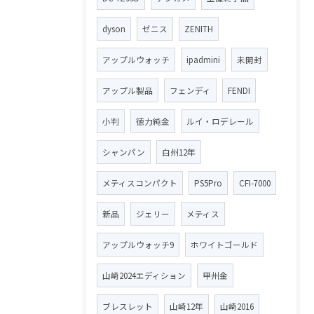
dyson
ゼニス
ZENITH
アップルウォッチ
ipadmini
未開封
アップル製品
フェンディ
FENDI
小判
徳力純金
ルイ・ロデレール
シャンパン
白州12年
メティスコンパクト
PS5Pro
CFI-7000
新品
ジェリー
メティス
アップルウォッチ9
ホワイトゴールド
山崎2024エディション
甲州金
ブレスレット
山崎12年
山崎2016