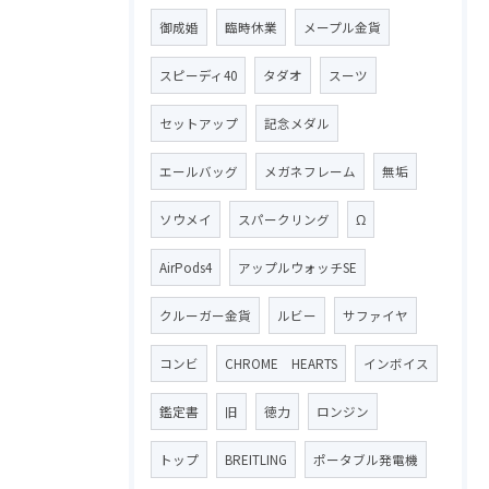
御成婚
臨時休業
メープル金貨
スピーディ40
タダオ
スーツ
セットアップ
記念メダル
エールバッグ
メガネフレーム
無垢
ソウメイ
スパークリング
Ω
AirPods4
アップルウォッチSE
クルーガー金貨
ルビー
サファイヤ
コンビ
CHROME HEARTS
インボイス
鑑定書
旧
徳力
ロンジン
トップ
BREITLING
ポータブル発電機