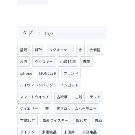
タグ
Tags
盛岡
買取
タグホイヤー
金
金価格
お酒
ウイスキー
山崎18年
携帯
iphone
MONCLER
ブランド
ルイヴィトンバッグ
インゴット
スマートウォッチ
古紙幣
古銭
テレカ
ジュエリー
響
響ブロッサムハーモニー
竹鶴25年
国産ウイスキー
響30年
古酒
ダイソン
家電製品
未使用
事務用品