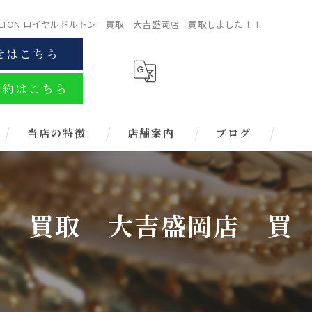
OULTON ロイヤルドルトン 買取 大吉盛岡店 買取しました！！
せはこちら
予約はこちら
当店の特徴
店舗案内
ブログ
金
ブランド
トン 買取 大吉盛岡店 買
お酒
金券
時計