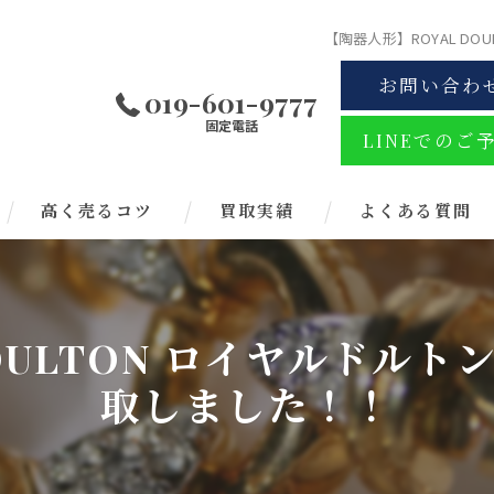
【陶器人形】ROYAL D
お問い合わ
019-601-9777
固定電話
LINEでのご
高く売るコツ
買取実績
よくある質問
DOULTON ロイヤルドル
取しました！！