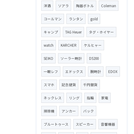
洋酒
ソアラ
陶器ボトル
Coleman
コールマン
ランタン
gold
キャンプ
TAG Heuer
タグ・ホイヤー
watch
KARCHER
ケルヒャー
SEIKO
ソーラー時計
D5200
一眼レフ
エドックス
腕時計
EDOX
スマホ
記念硬貨
千円銀貨
ネックレス
リング
指輪
家電
掃除機
アンカー
バック
ブルートゥース
スピーカー
音響機器