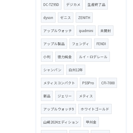
DC-TZ95D
デジカメ
生産終了品
dyson
ゼニス
ZENITH
アップルウォッチ
ipadmini
未開封
アップル製品
フェンディ
FENDI
小判
徳力純金
ルイ・ロデレール
シャンパン
白州12年
メティスコンパクト
PS5Pro
CFI-7000
新品
ジェリー
メティス
アップルウォッチ9
ホワイトゴールド
山崎2024エディション
甲州金