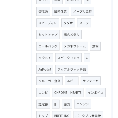
御成婚
臨時休業
メープル金貨
スピーディ40
タダオ
スーツ
セットアップ
記念メダル
エールバッグ
メガネフレーム
無垢
ソウメイ
スパークリング
Ω
AirPods4
アップルウォッチSE
クルーガー金貨
ルビー
サファイヤ
コンビ
CHROME HEARTS
インボイス
鑑定書
旧
徳力
ロンジン
トップ
BREITLING
ポータブル発電機