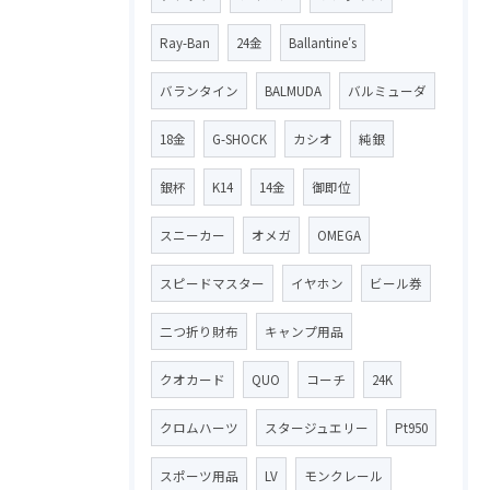
Ray-Ban
24金
Ballantine′s
バランタイン
BALMUDA
バルミューダ
18金
G-SHOCK
カシオ
純銀
銀杯
K14
14金
御即位
スニーカー
オメガ
OMEGA
スピードマスター
イヤホン
ビール券
二つ折り財布
キャンプ用品
クオカード
QUO
コーチ
24K
クロムハーツ
スタージュエリー
Pt950
スポーツ用品
LV
モンクレール