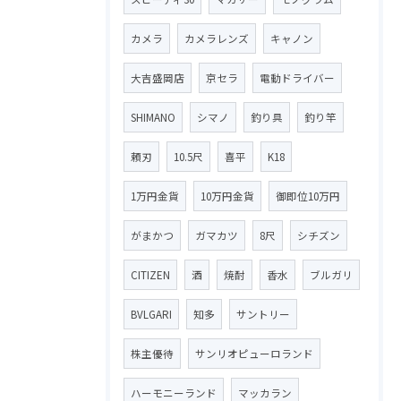
カメラ
カメラレンズ
キャノン
大吉盛岡店
京セラ
電動ドライバー
SHIMANO
シマノ
釣り具
釣り竿
頼刃
10.5尺
喜平
K18
1万円金貨
10万円金貨
御即位10万円
がまかつ
ガマカツ
8尺
シチズン
CITIZEN
酒
焼酎
香水
ブルガリ
BVLGARI
知多
サントリー
株主優待
サンリオピューロランド
ハーモニーランド
マッカラン