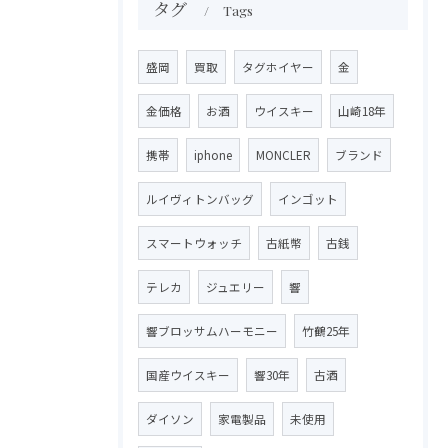
タグ
Tags
盛岡
買取
タグホイヤー
金
金価格
お酒
ウイスキー
山崎18年
携帯
iphone
MONCLER
ブランド
ルイヴィトンバッグ
インゴット
スマートウォッチ
古紙幣
古銭
テレカ
ジュエリー
響
響ブロッサムハーモニー
竹鶴25年
国産ウイスキー
響30年
古酒
ダイソン
家電製品
未使用