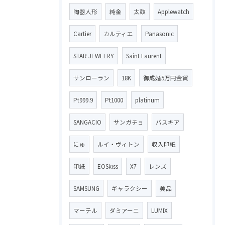
陶器人形
純金
太鼓
Applewatch
Cartier
カルティエ
Panasonic
STAR JEWELRY
Saint Laurent
サンローラン
18K
御成婚5万円金貨
Pt999.9
Pt1000
platinum
SANGACIO
サンガチョ
バスキア
にゅ
ルイ・ヴィトン
収入印紙
印紙
EOSkiss
X7
レンズ
SAMSUNG
ギャラクシー
美品
マーテル
ダミアーニ
LUMIX