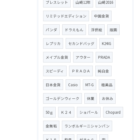
ブレスレット
山崎12年
山崎2016
リミテッドエディション
中国金貨
パンダ
ドラえもん
浮世絵
版画
レプリカ
セカンドバッグ
K24IG
メイプル金貨
アウター
PRADA
スピーディ
ＰＲＡＤＡ
純白金
日本金貨
Casio
MT-G
極美品
ゴールデンウィーク
休業
お休み
50ｇ
Ｋ２４
ショパール
Chopard
金無垢
ランボルギーニシャンパン
Ｋ１８
釣具
がまへら
兜