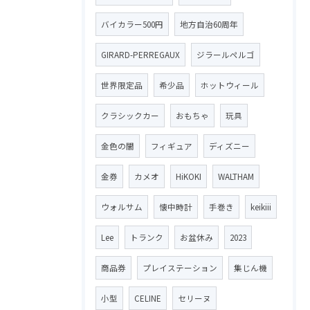
バイカラー500円
地方自治60周年
GIRARD-PERREGAUX
ジラールペルゴ
世界限定品
希少品
ホットウィール
クラシックカー
おもちゃ
玩具
金色の闇
フィギュア
ディズニー
金券
カメオ
HiKOKI
WALTHAM
ウォルサム
懐中時計
手巻き
keikiii
Lee
トランク
お盆休み
2023
商品券
プレイステーション
集じん機
小型
CELINE
セリーヌ