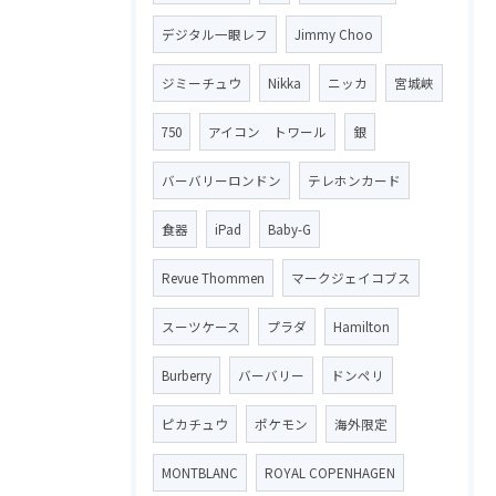
デジタル一眼レフ
Jimmy Choo
ジミーチュウ
Nikka
ニッカ
宮城峡
750
アイコン トワール
銀
バーバリーロンドン
テレホンカード
食器
iPad
Baby-G
Revue Thommen
マークジェイコブス
スーツケース
プラダ
Hamilton
Burberry
バーバリー
ドンペリ
ピカチュウ
ポケモン
海外限定
MONTBLANC
ROYAL COPENHAGEN