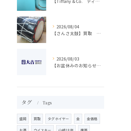
【Tiffany & Co. ティファニー】買取 大吉盛岡店 アクセサリー買取しました！！
2026/08/04
【さんさ太鼓】買取 大吉盛岡店 楽器 買取します！！
2026/08/03
【お盆休みのお知らせ】買取専門 大吉 盛岡店
タグ
Tags
盛岡
買取
タグホイヤー
金
金価格
お酒
ウイスキー
山崎18年
携帯