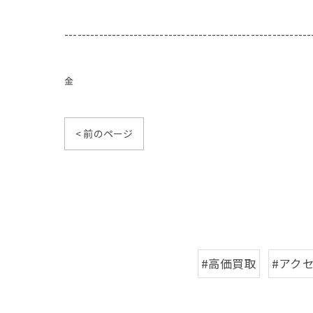
---------------------------------------------------------
金
< 前のページ
#高価買取
#アク