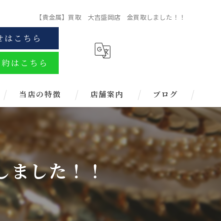
【貴金属】買取 大吉盛岡店 金買取しました！！
せはこちら
予約はこちら
当店の特徴
店舗案内
ブログ
金
ブランド
しました！！
お酒
金券
時計