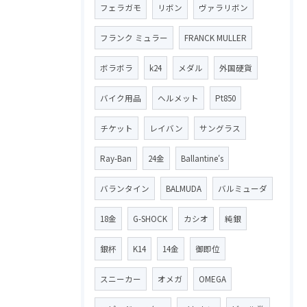
フェラガモ
リボン
ヴァラリボン
フランク ミュラー
FRANCK MULLER
ボラボラ
k24
メダル
外国硬貨
バイク用品
ヘルメット
Pt850
チケット
レイバン
サングラス
Ray-Ban
24金
Ballantine′s
バランタイン
BALMUDA
バルミューダ
18金
G-SHOCK
カシオ
純銀
銀杯
K14
14金
御即位
スニーカー
オメガ
OMEGA