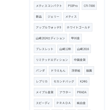
メティスコンパクト
PS5Pro
CFI-7000
新品
ジェリー
メティス
アップルウォッチ9
ホワイトゴールド
山崎2024エディション
甲州金
ブレスレット
山崎12年
山崎2016
リミテッドエディション
中国金貨
パンダ
ドラえもん
浮世絵
版画
レプリカ
セカンドバッグ
K24IG
メイプル金貨
アウター
PRADA
スピーディ
ＰＲＡＤＡ
純白金