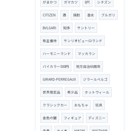
がまかつ
ガマカツ
8尺
シチズン
CITIZEN
酒
焼酎
香水
ブルガリ
BVLGARI
知多
サントリー
株主優待
サンリオピューロランド
ハーモニーランド
マッカラン
バイカラー500円
地方自治60周年
GIRARD-PERREGAUX
ジラールペルゴ
世界限定品
希少品
ホットウィール
クラシックカー
おもちゃ
玩具
金色の闇
フィギュア
ディズニー
金券
カメオ
HiKOKI
WALTHAM