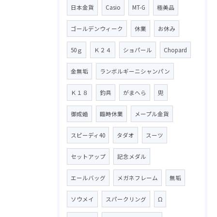
日本金貨
Casio
MT-G
極美品
ゴールデンウィーク
休業
お休み
50ｇ
Ｋ２４
ショパール
Chopard
金無垢
ランボルギーニシャンパン
Ｋ１８
釣具
がまへら
兜
御成婚
臨時休業
メープル金貨
スピーディ40
タダオ
スーツ
セットアップ
記念メダル
エールバッグ
メガネフレーム
無垢
ソウメイ
スパークリング
Ω