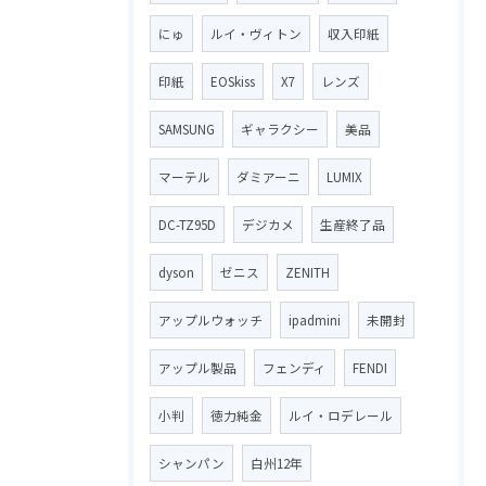
にゅ
ルイ・ヴィトン
収入印紙
印紙
EOSkiss
X7
レンズ
SAMSUNG
ギャラクシー
美品
マーテル
ダミアーニ
LUMIX
DC-TZ95D
デジカメ
生産終了品
dyson
ゼニス
ZENITH
アップルウォッチ
ipadmini
未開封
アップル製品
フェンディ
FENDI
小判
徳力純金
ルイ・ロデレール
シャンパン
白州12年