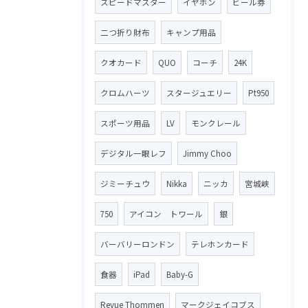
スピードマスター
イヤホン
ビール券
二つ折り財布
キャンプ用品
クオカード
QUO
コーチ
24K
クロムハーツ
スタージュエリー
Pt950
スポーツ用品
LV
モンクレール
デジタル一眼レフ
Jimmy Choo
ジミーチュウ
Nikka
ニッカ
宮城峡
750
アイコン トワール
銀
バーバリーロンドン
テレホンカード
食器
iPad
Baby-G
Revue Thommen
マークジェイコブス