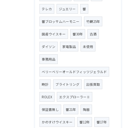
テレカ
ジュエリー
響
響ブロッサムハーモニー
竹鶴25年
国産ウイスキー
響30年
古酒
ダイソン
家電製品
未使用
事務用品
ベリーベリーオールドフィッツジェラルド
時計
ブライトリング
出張買取
ROLEX
エクスプローラーⅡ
保証書無し
響21年
陶器
かのすけウイスキー
響12年
響17年