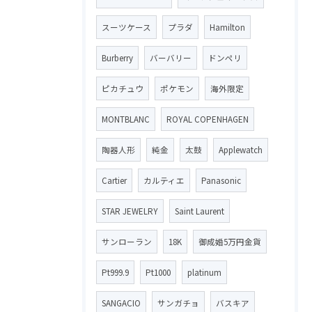
スーツケース
プラダ
Hamilton
Burberry
バーバリー
ドンペリ
ピカチュウ
ポケモン
海外限定
MONTBLANC
ROYAL COPENHAGEN
陶器人形
純金
太鼓
Applewatch
Cartier
カルティエ
Panasonic
STAR JEWELRY
Saint Laurent
サンローラン
18K
御成婚5万円金貨
Pt999.9
Pt1000
platinum
SANGACIO
サンガチョ
バスキア