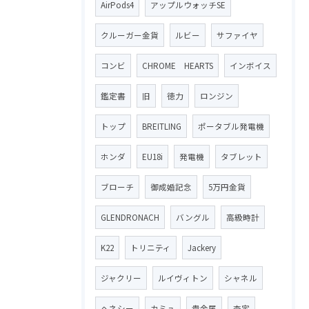
AirPods4
アップルウォッチSE
クルーガー金貨
ルビー
サファイヤ
コンビ
CHROME HEARTS
インボイス
鑑定書
旧
徳力
ロンジン
トップ
BREITLING
ポータブル発電機
ホンダ
EU18i
発電機
タブレット
ブローチ
御成婚記念
5万円金貨
GLENDRONACH
バングル
高級時計
K22
トリニティ
Jackery
ジャクリー
ルイヴィトン
シャネル
ヘネシー
カミュ
貴金属
査定