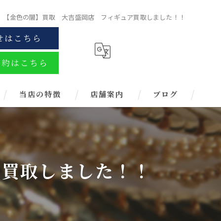
【金色の闇】買取 大吉盛岡店 フィギュア買取しました！！
せはこちら
予約はこちら
当店の特徴
店舗案内
ブログ
金
ブランド
ア買取しました！！
お酒
金券
時計