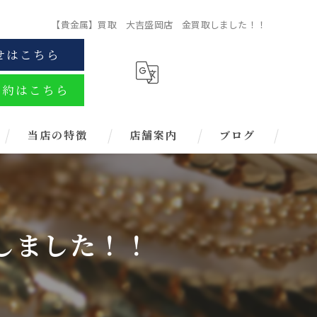
【貴金属】買取 大吉盛岡店 金買取しました！！
せはこちら
予約はこちら
当店の特徴
店舗案内
ブログ
金
ブランド
しました！！
お酒
金券
時計