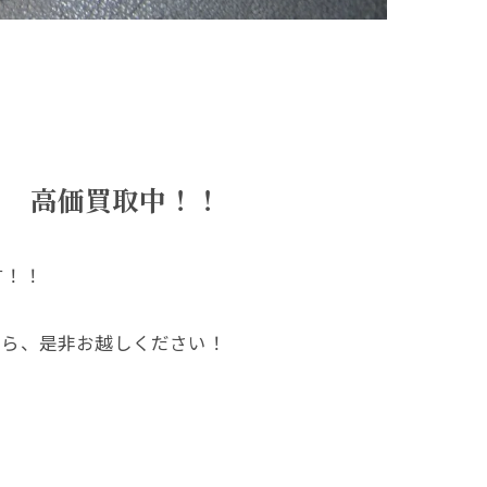
ド 高価買取中！！
す！！
たら、是非お越しください！
！