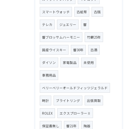
スマートウォッチ
古紙幣
古銭
テレカ
ジュエリー
響
響ブロッサムハーモニー
竹鶴25年
国産ウイスキー
響30年
古酒
ダイソン
家電製品
未使用
事務用品
ベリーベリーオールドフィッツジェラルド
時計
ブライトリング
出張買取
ROLEX
エクスプローラーⅡ
保証書無し
響21年
陶器