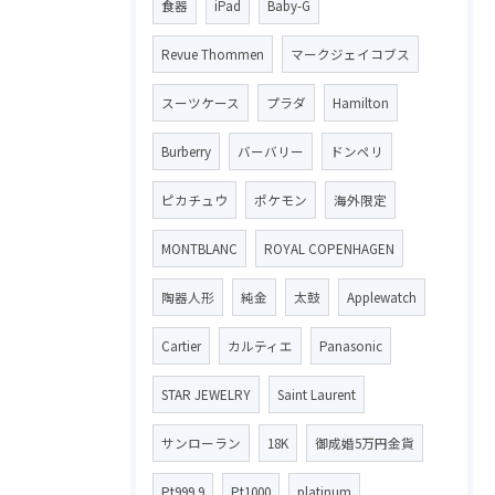
食器
iPad
Baby-G
Revue Thommen
マークジェイコブス
スーツケース
プラダ
Hamilton
Burberry
バーバリー
ドンペリ
ピカチュウ
ポケモン
海外限定
MONTBLANC
ROYAL COPENHAGEN
陶器人形
純金
太鼓
Applewatch
Cartier
カルティエ
Panasonic
STAR JEWELRY
Saint Laurent
サンローラン
18K
御成婚5万円金貨
Pt999.9
Pt1000
platinum