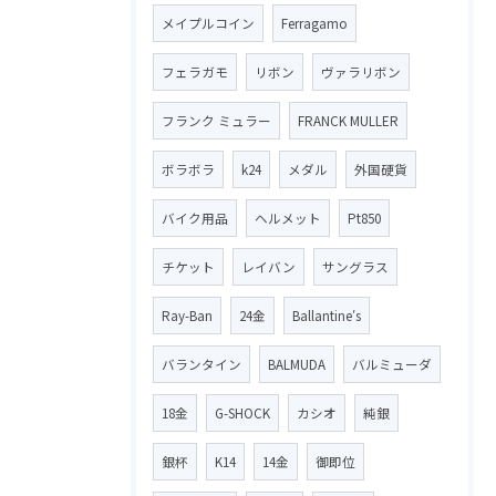
メイプルコイン
Ferragamo
フェラガモ
リボン
ヴァラリボン
フランク ミュラー
FRANCK MULLER
ボラボラ
k24
メダル
外国硬貨
バイク用品
ヘルメット
Pt850
チケット
レイバン
サングラス
Ray-Ban
24金
Ballantine′s
バランタイン
BALMUDA
バルミューダ
18金
G-SHOCK
カシオ
純銀
銀杯
K14
14金
御即位