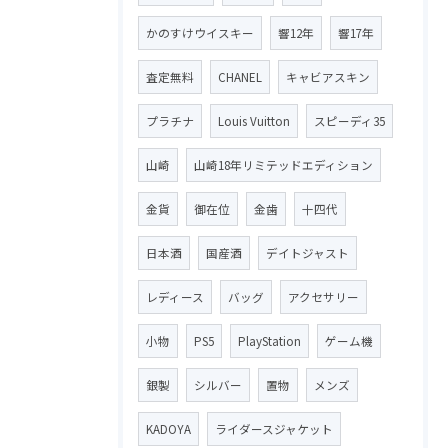
かのすけウイスキー
響12年
響17年
査定無料
CHANEL
キャビアスキン
プラチナ
Louis Vuitton
スピーディ35
山崎
山崎18年リミテッドエディション
金貨
御在位
金歯
十四代
日本酒
国産酒
デイトジャスト
レディース
バッグ
アクセサリー
小物
PS5
PlayStation
ゲーム機
銀製
シルバー
置物
メンズ
KADOYA
ライダースジャケット