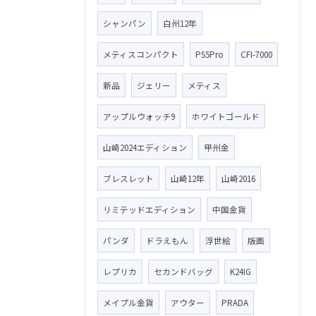
シャンパン
白州12年
メティスコンパクト
PS5Pro
CFI-7000
新品
ジェリー
メティス
アップルウォッチ9
ホワイトゴールド
山崎2024エディション
甲州金
ブレスレット
山崎12年
山崎2016
リミテッドエディション
中国金貨
パンダ
ドラえもん
浮世絵
版画
レプリカ
セカンドバッグ
K24IG
メイプル金貨
アウター
PRADA