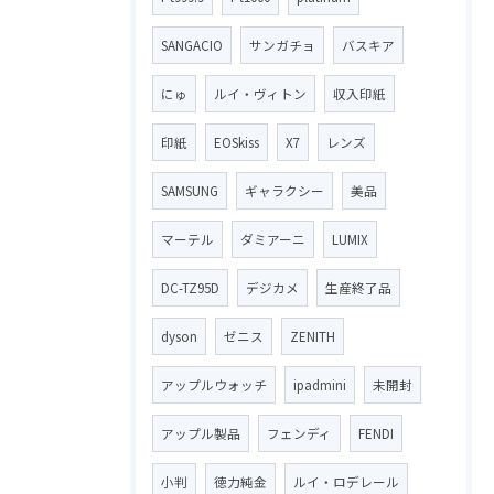
SANGACIO
サンガチョ
バスキア
にゅ
ルイ・ヴィトン
収入印紙
印紙
EOSkiss
X7
レンズ
SAMSUNG
ギャラクシー
美品
マーテル
ダミアーニ
LUMIX
DC-TZ95D
デジカメ
生産終了品
dyson
ゼニス
ZENITH
アップルウォッチ
ipadmini
未開封
アップル製品
フェンディ
FENDI
小判
徳力純金
ルイ・ロデレール