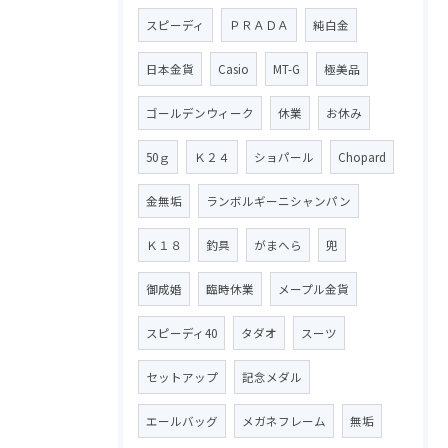
スピーディ
ＰＲＡＤＡ
純白金
日本金貨
Casio
MT-G
極美品
ゴールデンウィーク
休業
お休み
50ｇ
Ｋ２４
ショパール
Chopard
金無垢
ランボルギーニシャンパン
Ｋ１８
釣具
がまへら
兜
御成婚
臨時休業
メープル金貨
スピーディ40
タダオ
スーツ
セットアップ
記念メダル
エールバッグ
メガネフレーム
無垢