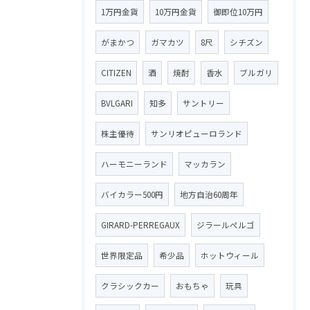
1万円金貨
10万円金貨
御即位10万円
がまかつ
ガマカツ
8尺
シチズン
CITIZEN
酒
焼酎
香水
ブルガリ
BVLGARI
知多
サントリー
株主優待
サンリオピューロランド
ハーモニーランド
マッカラン
バイカラー500円
地方自治60周年
GIRARD-PERREGAUX
ジラールペルゴ
世界限定品
希少品
ホットウィール
クラシックカー
おもちゃ
玩具