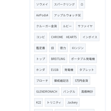
ソウメイ
スパークリング
Ω
AirPods4
アップルウォッチSE
クルーガー金貨
ルビー
サファイヤ
コンビ
CHROME HEARTS
インボイス
鑑定書
旧
徳力
ロンジン
トップ
BREITLING
ポータブル発電機
ホンダ
EU18i
発電機
タブレット
ブローチ
御成婚記念
5万円金貨
GLENDRONACH
バングル
高級時計
K22
トリニティ
Jackery