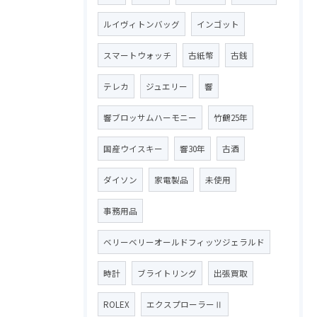
ルイヴィトンバッグ
インゴット
スマートウォッチ
古紙幣
古銭
テレカ
ジュエリー
響
響ブロッサムハーモニー
竹鶴25年
国産ウイスキー
響30年
古酒
ダイソン
家電製品
未使用
事務用品
ベリーベリーオールドフィッツジェラルド
時計
ブライトリング
出張買取
ROLEX
エクスプローラーⅡ