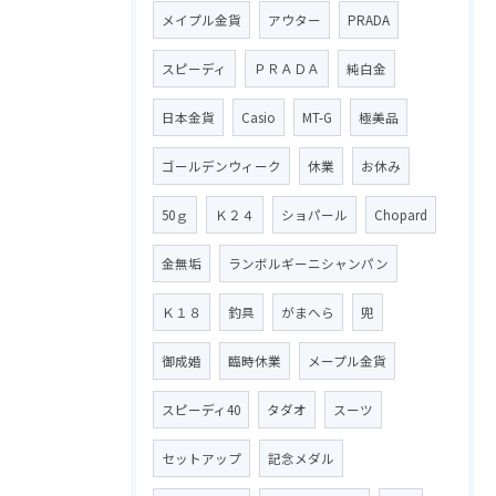
メイプル金貨
アウター
PRADA
スピーディ
ＰＲＡＤＡ
純白金
日本金貨
Casio
MT-G
極美品
ゴールデンウィーク
休業
お休み
50ｇ
Ｋ２４
ショパール
Chopard
金無垢
ランボルギーニシャンパン
Ｋ１８
釣具
がまへら
兜
御成婚
臨時休業
メープル金貨
スピーディ40
タダオ
スーツ
セットアップ
記念メダル