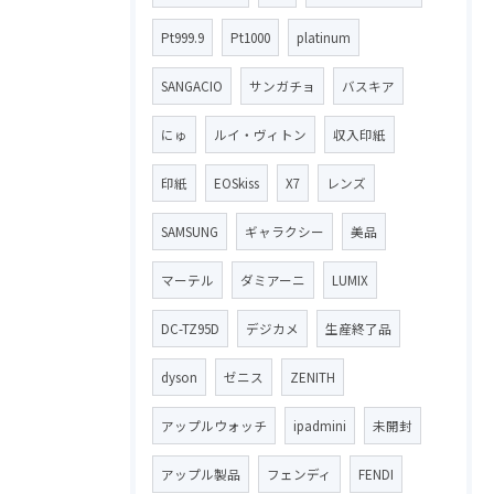
Pt999.9
Pt1000
platinum
SANGACIO
サンガチョ
バスキア
にゅ
ルイ・ヴィトン
収入印紙
印紙
EOSkiss
X7
レンズ
SAMSUNG
ギャラクシー
美品
マーテル
ダミアーニ
LUMIX
DC-TZ95D
デジカメ
生産終了品
dyson
ゼニス
ZENITH
アップルウォッチ
ipadmini
未開封
アップル製品
フェンディ
FENDI