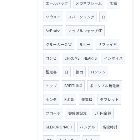
エールバッグ
メガネフレーム
無垢
ソウメイ
スパークリング
Ω
AirPods4
アップルウォッチSE
クルーガー金貨
ルビー
サファイヤ
コンビ
CHROME HEARTS
インボイス
鑑定書
旧
徳力
ロンジン
トップ
BREITLING
ポータブル発電機
ホンダ
EU18i
発電機
タブレット
ブローチ
御成婚記念
5万円金貨
GLENDRONACH
バングル
高級時計