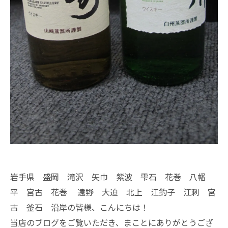
岩手県 盛岡 滝沢 矢巾 紫波 雫石 花巻 八幡
平 宮古 花巻 遠野 大迫 北上 江釣子 江刺 宮
古 釜石 沿岸の皆様、こんにちは！
当店のブログをご覧いただき、まことにありがとうござ