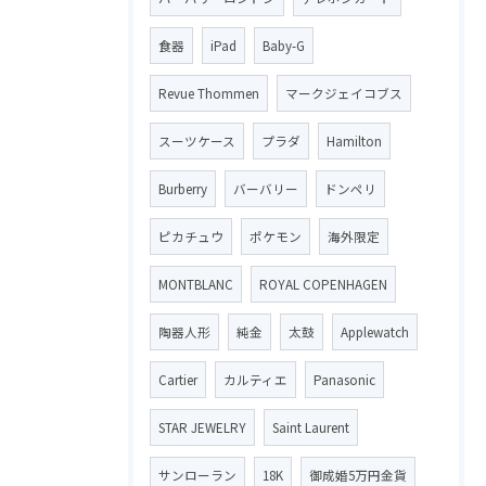
食器
iPad
Baby-G
Revue Thommen
マークジェイコブス
スーツケース
プラダ
Hamilton
Burberry
バーバリー
ドンペリ
ピカチュウ
ポケモン
海外限定
MONTBLANC
ROYAL COPENHAGEN
陶器人形
純金
太鼓
Applewatch
Cartier
カルティエ
Panasonic
STAR JEWELRY
Saint Laurent
サンローラン
18K
御成婚5万円金貨