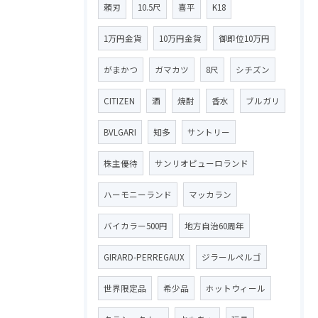
頼刃
10.5尺
喜平
K18
1万円金貨
10万円金貨
御即位10万円
がまかつ
ガマカツ
8尺
シチズン
CITIZEN
酒
焼酎
香水
ブルガリ
BVLGARI
知多
サントリー
株主優待
サンリオピューロランド
ハーモニーランド
マッカラン
バイカラー500円
地方自治60周年
GIRARD-PERREGAUX
ジラールペルゴ
世界限定品
希少品
ホットウィール