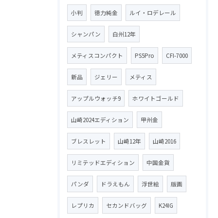
小判
徳力純金
ルイ・ロデレール
シャンパン
白州12年
メティスコンパクト
PS5Pro
CFI-7000
新品
ジェリー
メティス
アップルウォッチ9
ホワイトゴールド
山崎2024エディション
甲州金
ブレスレット
山崎12年
山崎2016
リミテッドエディション
中国金貨
パンダ
ドラえもん
浮世絵
版画
レプリカ
セカンドバッグ
K24IG