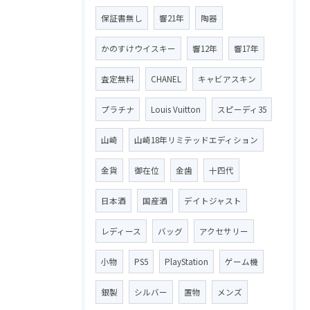
保証書無し
響21年
陶器
かのすけウイスキー
響12年
響17年
査定無料
CHANEL
キャビアスキン
プラチナ
Louis Vuitton
スピーディ35
山崎
山崎18年リミテッドエディション
金貨
御在位
金歯
十四代
日本酒
国産酒
デイトジャスト
レディース
バッグ
アクセサリー
小物
PS5
PlayStation
ゲーム機
銀製
シルバー
置物
メンズ