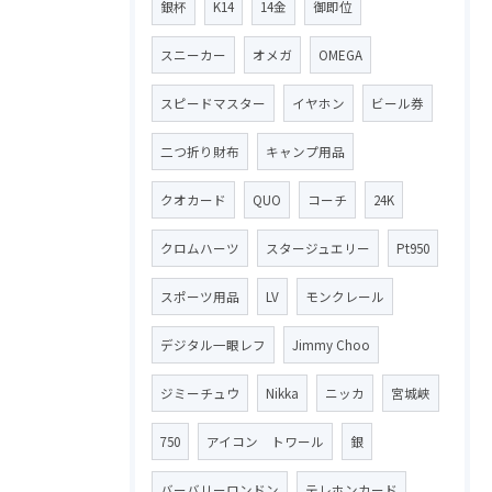
銀杯
K14
14金
御即位
スニーカー
オメガ
OMEGA
スピードマスター
イヤホン
ビール券
二つ折り財布
キャンプ用品
クオカード
QUO
コーチ
24K
クロムハーツ
スタージュエリー
Pt950
スポーツ用品
LV
モンクレール
デジタル一眼レフ
Jimmy Choo
ジミーチュウ
Nikka
ニッカ
宮城峡
750
アイコン トワール
銀
バーバリーロンドン
テレホンカード