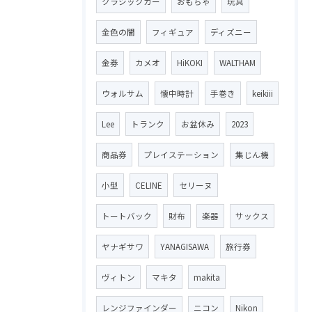
クラシックカー
おもちゃ
玩具
金色の闇
フィギュア
ディズニー
金券
カメオ
HiKOKI
WALTHAM
ウォルサム
懐中時計
手巻き
keikiii
Lee
トランク
お盆休み
2023
商品券
プレイステーション
集じん機
小型
CELINE
セリーヌ
トートバック
財布
楽器
サックス
ヤナギサワ
YANAGISAWA
旅行券
ヴィトン
マキタ
makita
レンジファインダー
ニコン
Nikon