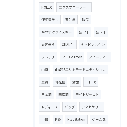
ROLEX
エクスプローラーⅡ
保証書無し
響21年
陶器
かのすけウイスキー
響12年
響17年
査定無料
CHANEL
キャビアスキン
プラチナ
Louis Vuitton
スピーディ35
山崎
山崎18年リミテッドエディション
金貨
御在位
金歯
十四代
日本酒
国産酒
デイトジャスト
レディース
バッグ
アクセサリー
小物
PS5
PlayStation
ゲーム機