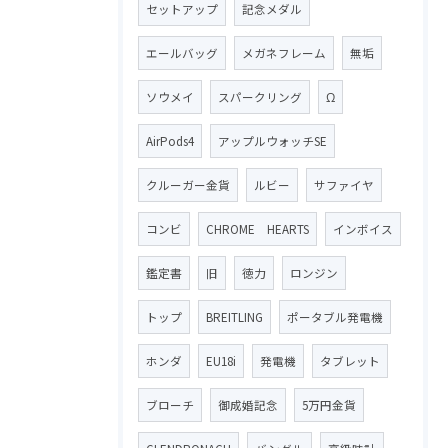
セットアップ
記念メダル
エールバッグ
メガネフレーム
無垢
ソウメイ
スパークリング
Ω
AirPods4
アップルウォッチSE
クルーガー金貨
ルビー
サファイヤ
コンビ
CHROME HEARTS
インボイス
鑑定書
旧
徳力
ロンジン
トップ
BREITLING
ポータブル発電機
ホンダ
EU18i
発電機
タブレット
ブローチ
御成婚記念
5万円金貨