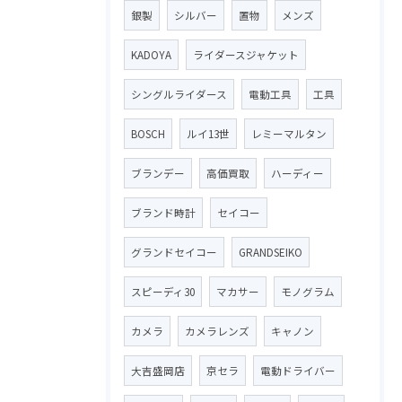
銀製
シルバー
置物
メンズ
KADOYA
ライダースジャケット
シングルライダース
電動工具
工具
BOSCH
ルイ13世
レミーマルタン
ブランデー
高価買取
ハーディー
ブランド時計
セイコー
グランドセイコー
GRANDSEIKO
スピーディ30
マカサー
モノグラム
カメラ
カメラレンズ
キャノン
大吉盛岡店
京セラ
電動ドライバー