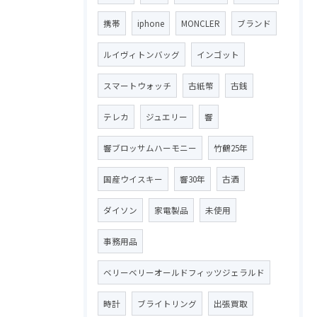
携帯
iphone
MONCLER
ブランド
ルイヴィトンバッグ
インゴット
スマートウォッチ
古紙幣
古銭
テレカ
ジュエリー
響
響ブロッサムハーモニー
竹鶴25年
国産ウイスキー
響30年
古酒
ダイソン
家電製品
未使用
事務用品
ベリーベリーオールドフィッツジェラルド
時計
ブライトリング
出張買取