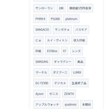
サンローラン
18K
御成婚5万円金貨
Pt999.9
Pt1000
platinum
SANGACIO
サンガチョ
バスキア
にゅ
ルイ・ヴィトン
収入印紙
印紙
EOSkiss
X7
レンズ
SAMSUNG
ギャラクシー
美品
マーテル
ダミアーニ
LUMIX
DC-TZ95D
デジカメ
生産終了品
dyson
ゼニス
ZENITH
アップルウォッチ
ipadmini
未開封