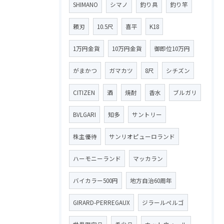
SHIMANO
シマノ
釣り具
釣り竿
頼刃
10.5尺
喜平
K18
1万円金貨
10万円金貨
御即位10万円
がまかつ
ガマカツ
8尺
シチズン
CITIZEN
酒
焼酎
香水
ブルガリ
BVLGARI
知多
サントリー
株主優待
サンリオピューロランド
ハーモニーランド
マッカラン
バイカラー500円
地方自治60周年
GIRARD-PERREGAUX
ジラールペルゴ