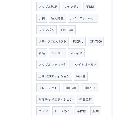
アップル製品
フェンディ
FENDI
小判
徳力純金
ルイ・ロデレール
シャンパン
白州12年
メティスコンパクト
PS5Pro
CFI-7000
新品
ジェリー
メティス
アップルウォッチ9
ホワイトゴールド
山崎2024エディション
甲州金
ブレスレット
山崎12年
山崎2016
リミテッドエディション
中国金貨
パンダ
ドラえもん
浮世絵
版画