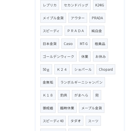
レプリカ
セカンドバッグ
K24IG
メイプル金貨
アウター
PRADA
スピーディ
ＰＲＡＤＡ
純白金
日本金貨
Casio
MT-G
極美品
ゴールデンウィーク
休業
お休み
50ｇ
Ｋ２４
ショパール
Chopard
金無垢
ランボルギーニシャンパン
Ｋ１８
釣具
がまへら
兜
御成婚
臨時休業
メープル金貨
スピーディ40
タダオ
スーツ