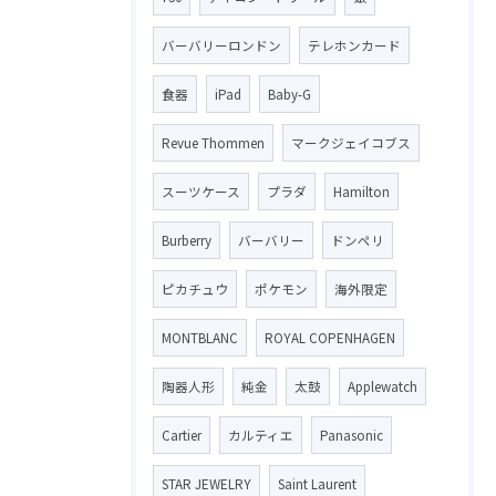
バーバリーロンドン
テレホンカード
食器
iPad
Baby-G
Revue Thommen
マークジェイコブス
スーツケース
プラダ
Hamilton
Burberry
バーバリー
ドンペリ
ピカチュウ
ポケモン
海外限定
MONTBLANC
ROYAL COPENHAGEN
陶器人形
純金
太鼓
Applewatch
Cartier
カルティエ
Panasonic
STAR JEWELRY
Saint Laurent