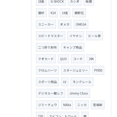
18金
G-SHOCK
カシオ
純銀
銀杯
K14
14金
御即位
スニーカー
オメガ
OMEGA
スピードマスター
イヤホン
ビール券
二つ折り財布
キャンプ用品
クオカード
QUO
コーチ
24K
クロムハーツ
スタージュエリー
Pt950
スポーツ用品
LV
モンクレール
デジタル一眼レフ
Jimmy Choo
ジミーチュウ
Nikka
ニッカ
宮城峡
750
アイコン トワール
銀