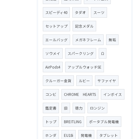
スピーディ40
タダオ
スーツ
セットアップ
記念メダル
エールバッグ
メガネフレーム
無垢
ソウメイ
スパークリング
Ω
AirPods4
アップルウォッチSE
クルーガー金貨
ルビー
サファイヤ
コンビ
CHROME HEARTS
インボイス
鑑定書
旧
徳力
ロンジン
トップ
BREITLING
ポータブル発電機
ホンダ
EU18i
発電機
タブレット