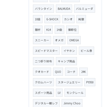
バランタイン
BALMUDA
バルミューダ
18金
G-SHOCK
カシオ
純銀
銀杯
K14
14金
御即位
スニーカー
オメガ
OMEGA
スピードマスター
イヤホン
ビール券
二つ折り財布
キャンプ用品
クオカード
QUO
コーチ
24K
クロムハーツ
スタージュエリー
Pt950
スポーツ用品
LV
モンクレール
デジタル一眼レフ
Jimmy Choo