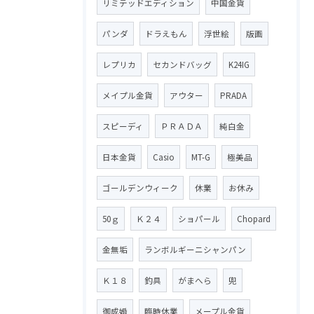
リミテッドエディション
中国金貨
パンダ
ドラえもん
浮世絵
版画
レプリカ
セカンドバッグ
K24IG
メイプル金貨
アウター
PRADA
スピーディ
ＰＲＡＤＡ
純白金
日本金貨
Casio
MT-G
極美品
ゴールデンウィーク
休業
お休み
50ｇ
Ｋ２４
ショパール
Chopard
金無垢
ランボルギーニシャンパン
Ｋ１８
釣具
がまへら
兜
御成婚
臨時休業
メープル金貨