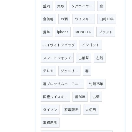
盛岡
買取
タグホイヤー
金
金価格
お酒
ウイスキー
山崎18年
携帯
iphone
MONCLER
ブランド
ルイヴィトンバッグ
インゴット
スマートウォッチ
古紙幣
古銭
テレカ
ジュエリー
響
響ブロッサムハーモニー
竹鶴25年
国産ウイスキー
響30年
古酒
ダイソン
家電製品
未使用
事務用品