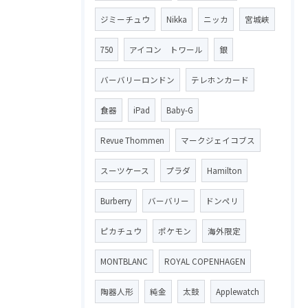
ジミーチュウ
Nikka
ニッカ
宮城峡
750
アイコン トワール
銀
バーバリーロンドン
テレホンカード
食器
iPad
Baby-G
Revue Thommen
マークジェイコブス
スーツケース
プラダ
Hamilton
Burberry
バーバリー
ドンペリ
ピカチュウ
ポケモン
海外限定
MONTBLANC
ROYAL COPENHAGEN
陶器人形
純金
太鼓
Applewatch