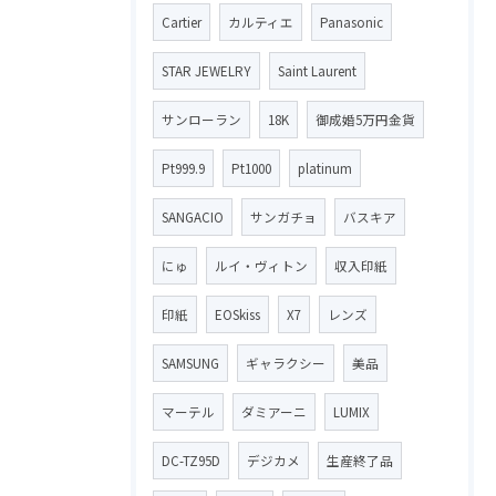
Cartier
カルティエ
Panasonic
STAR JEWELRY
Saint Laurent
サンローラン
18K
御成婚5万円金貨
Pt999.9
Pt1000
platinum
SANGACIO
サンガチョ
バスキア
にゅ
ルイ・ヴィトン
収入印紙
印紙
EOSkiss
X7
レンズ
SAMSUNG
ギャラクシー
美品
マーテル
ダミアーニ
LUMIX
DC-TZ95D
デジカメ
生産終了品