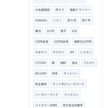
大吉盛岡店
京セラ
電動ドライバー
SHIMANO
シマノ
釣り具
釣り竿
頼刃
10.5尺
喜平
K18
1万円金貨
10万円金貨
御即位10万円
がまかつ
ガマカツ
8尺
シチズン
CITIZEN
酒
焼酎
香水
ブルガリ
BVLGARI
知多
サントリー
株主優待
サンリオピューロランド
ハーモニーランド
マッカラン
バイカラー500円
地方自治60周年