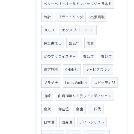
ベリーベリーオールドフィッツジェラルド
時計
ブライトリング
出張買取
ROLEX
エクスプローラーⅡ
保証書無し
響21年
陶器
かのすけウイスキー
響12年
響17年
査定無料
CHANEL
キャビアスキン
プラチナ
Louis Vuitton
スピーディ35
山崎
山崎18年リミテッドエディション
金貨
御在位
金歯
十四代
日本酒
国産酒
デイトジャスト