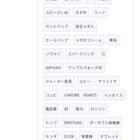
スピーディ40
タダオ
スーツ
セットアップ
記念メダル
エールバッグ
メガネフレーム
無垢
ソウメイ
スパークリング
Ω
AirPods4
アップルウォッチSE
クルーガー金貨
ルビー
サファイヤ
コンビ
CHROME HEARTS
インボイス
鑑定書
旧
徳力
ロンジン
トップ
BREITLING
ポータブル発電機
ホンダ
EU18i
発電機
タブレット