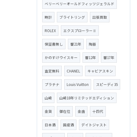
ベリーベリーオールドフィッツジェラルド
時計
ブライトリング
出張買取
ROLEX
エクスプローラーⅡ
保証書無し
響21年
陶器
かのすけウイスキー
響12年
響17年
査定無料
CHANEL
キャビアスキン
プラチナ
Louis Vuitton
スピーディ35
山崎
山崎18年リミテッドエディション
金貨
御在位
金歯
十四代
日本酒
国産酒
デイトジャスト