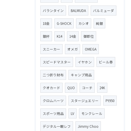
バランタイン
BALMUDA
バルミューダ
18金
G-SHOCK
カシオ
純銀
銀杯
K14
14金
御即位
スニーカー
オメガ
OMEGA
スピードマスター
イヤホン
ビール券
二つ折り財布
キャンプ用品
クオカード
QUO
コーチ
24K
クロムハーツ
スタージュエリー
Pt950
スポーツ用品
LV
モンクレール
デジタル一眼レフ
Jimmy Choo