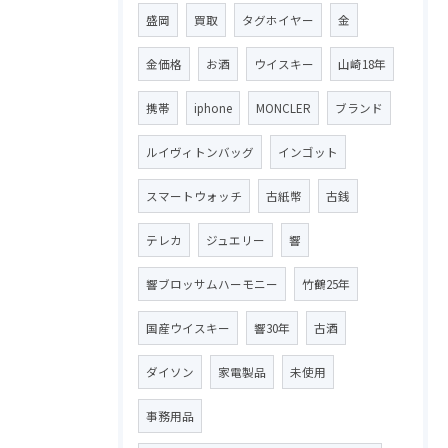
盛岡
買取
タグホイヤー
金
金価格
お酒
ウイスキー
山崎18年
携帯
iphone
MONCLER
ブランド
ルイヴィトンバッグ
インゴット
スマートウォッチ
古紙幣
古銭
テレカ
ジュエリー
響
響ブロッサムハーモニー
竹鶴25年
国産ウイスキー
響30年
古酒
ダイソン
家電製品
未使用
事務用品