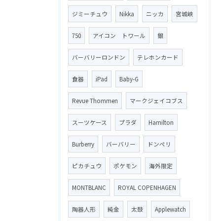
ジミーチュウ
Nikka
ニッカ
宮城峡
750
アイコン トワール
銀
バーバリーロンドン
テレホンカード
食器
iPad
Baby-G
Revue Thommen
マークジェイコブス
スーツケース
プラダ
Hamilton
Burberry
バーバリー
ドンペリ
ピカチュウ
ポケモン
海外限定
MONTBLANC
ROYAL COPENHAGEN
陶器人形
純金
太鼓
Applewatch