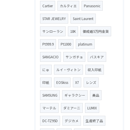
Cartier
カルティエ
Panasonic
STAR JEWELRY
Saint Laurent
サンローラン
18K
御成婚5万円金貨
Pt999.9
Pt1000
platinum
SANGACIO
サンガチョ
バスキア
にゅ
ルイ・ヴィトン
収入印紙
印紙
EOSkiss
X7
レンズ
SAMSUNG
ギャラクシー
美品
マーテル
ダミアーニ
LUMIX
DC-TZ95D
デジカメ
生産終了品