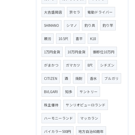
大吉盛岡店
京セラ
電動ドライバー
SHIMANO
シマノ
釣り具
釣り竿
頼刃
10.5尺
喜平
K18
1万円金貨
10万円金貨
御即位10万円
がまかつ
ガマカツ
8尺
シチズン
CITIZEN
酒
焼酎
香水
ブルガリ
BVLGARI
知多
サントリー
株主優待
サンリオピューロランド
ハーモニーランド
マッカラン
バイカラー500円
地方自治60周年