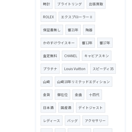
時計
ブライトリング
出張買取
ROLEX
エクスプローラーⅡ
保証書無し
響21年
陶器
かのすけウイスキー
響12年
響17年
査定無料
CHANEL
キャビアスキン
プラチナ
Louis Vuitton
スピーディ35
山崎
山崎18年リミテッドエディション
金貨
御在位
金歯
十四代
日本酒
国産酒
デイトジャスト
レディース
バッグ
アクセサリー