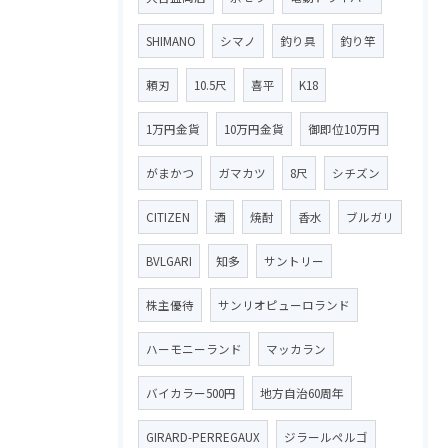
SHIMANO
シマノ
釣り具
釣り竿
頼刃
10.5尺
喜平
K18
1万円金貨
10万円金貨
御即位10万円
がまかつ
ガマカツ
8尺
シチズン
CITIZEN
酒
焼酎
香水
ブルガリ
BVLGARI
知多
サントリー
株主優待
サンリオピューロランド
ハーモニーランド
マッカラン
バイカラー500円
地方自治60周年
GIRARD-PERREGAUX
ジラールペルゴ