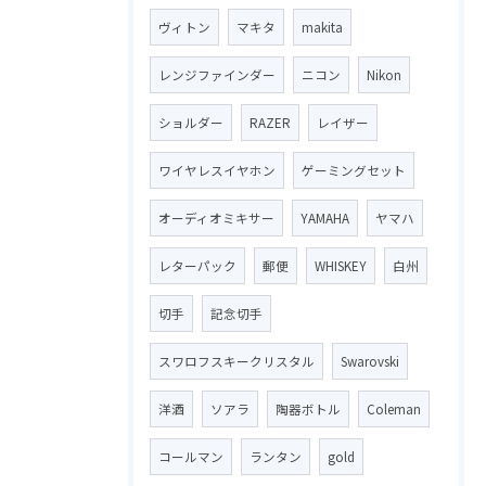
ヴィトン
マキタ
makita
レンジファインダー
ニコン
Nikon
ショルダー
RAZER
レイザー
ワイヤレスイヤホン
ゲーミングセット
オーディオミキサー
YAMAHA
ヤマハ
レターパック
郵便
WHISKEY
白州
切手
記念切手
スワロフスキークリスタル
Swarovski
洋酒
ソアラ
陶器ボトル
Coleman
コールマン
ランタン
gold