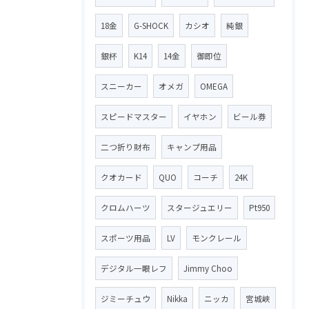
18金
G-SHOCK
カシオ
純銀
銀杯
K14
14金
御即位
スニーカー
オメガ
OMEGA
スピードマスター
イヤホン
ビール券
二つ折り財布
キャンプ用品
クオカード
QUO
コーチ
24K
クロムハーツ
スタージュエリー
Pt950
スポーツ用品
LV
モンクレール
デジタル一眼レフ
Jimmy Choo
ジミーチュウ
Nikka
ニッカ
宮城峡