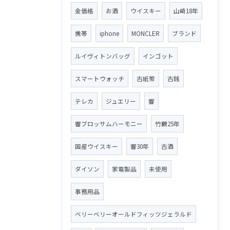
金価格
お酒
ウイスキー
山崎18年
携帯
iphone
MONCLER
ブランド
ルイヴィトンバッグ
インゴット
スマートウォッチ
古紙幣
古銭
テレカ
ジュエリー
響
響ブロッサムハーモニー
竹鶴25年
国産ウイスキー
響30年
古酒
ダイソン
家電製品
未使用
事務用品
ベリーベリーオールドフィッツジェラルド