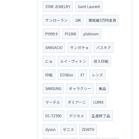
STAR JEWELRY
Saint Laurent
サンローラン
18K
御成婚5万円金貨
Pt999.9
Pt1000
platinum
SANGACIO
サンガチョ
バスキア
にゅ
ルイ・ヴィトン
収入印紙
印紙
EOSkiss
X7
レンズ
SAMSUNG
ギャラクシー
美品
マーテル
ダミアーニ
LUMIX
DC-TZ95D
デジカメ
生産終了品
dyson
ゼニス
ZENITH