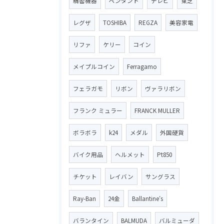
精密機器
ペンダント
テレビ
東芝
レグザ
TOSHIBA
REGZA
美容家電
リファ
ケリー
コイン
メイプルコイン
Ferragamo
フェラガモ
リボン
ヴァラリボン
フランク ミュラー
FRANCK MULLER
ボラボラ
k24
メダル
外国硬貨
バイク用品
ヘルメット
Pt850
チケット
レイバン
サングラス
Ray-Ban
24金
Ballantine′s
バランタイン
BALMUDA
バルミューダ