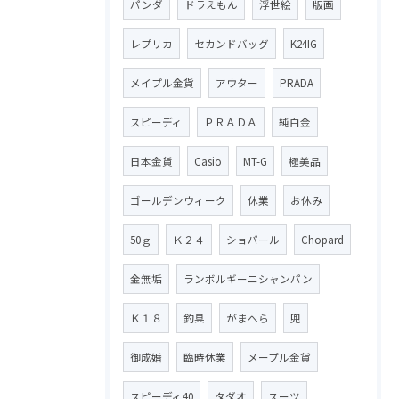
パンダ
ドラえもん
浮世絵
版画
レプリカ
セカンドバッグ
K24IG
メイプル金貨
アウター
PRADA
スピーディ
ＰＲＡＤＡ
純白金
日本金貨
Casio
MT-G
極美品
ゴールデンウィーク
休業
お休み
50ｇ
Ｋ２４
ショパール
Chopard
金無垢
ランボルギーニシャンパン
Ｋ１８
釣具
がまへら
兜
御成婚
臨時休業
メープル金貨
スピーディ40
タダオ
スーツ