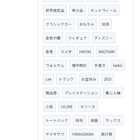
世界限定品
希少品
ホットウィール
クラシックカー
おもちゃ
玩具
金色の闇
フィギュア
ディズニー
金券
カメオ
HiKOKI
WALTHAM
ウォルサム
懐中時計
手巻き
keikiii
Lee
トランク
お盆休み
2023
商品券
プレイステーション
集じん機
小型
CELINE
セリーヌ
トートバック
財布
楽器
サックス
ヤナギサワ
YANAGISAWA
旅行券