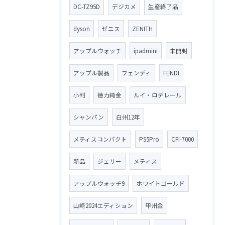
DC-TZ95D
デジカメ
生産終了品
dyson
ゼニス
ZENITH
アップルウォッチ
ipadmini
未開封
アップル製品
フェンディ
FENDI
小判
徳力純金
ルイ・ロデレール
シャンパン
白州12年
メティスコンパクト
PS5Pro
CFI-7000
新品
ジェリー
メティス
アップルウォッチ9
ホワイトゴールド
山崎2024エディション
甲州金