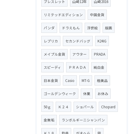
ブレスレット
山崎12年
山崎2016
リミテッドエディション
中国金貨
パンダ
ドラえもん
浮世絵
版画
レプリカ
セカンドバッグ
K24IG
メイプル金貨
アウター
PRADA
スピーディ
ＰＲＡＤＡ
純白金
日本金貨
Casio
MT-G
極美品
ゴールデンウィーク
休業
お休み
50ｇ
Ｋ２４
ショパール
Chopard
金無垢
ランボルギーニシャンパン
Ｋ１８
釣具
がまへら
兜