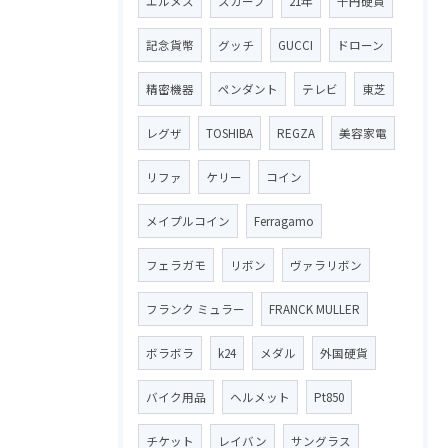
エルメス
スカーフ
21年
千円硬貨
記念貨幣
グッチ
GUCCI
ドローン
精密機器
ペンダント
テレビ
東芝
レグザ
TOSHIBA
REGZA
美容家電
リファ
ケリー
コイン
メイプルコイン
Ferragamo
フェラガモ
リボン
ヴァラリボン
フランク ミュラー
FRANCK MULLER
ボラボラ
k24
メダル
外国硬貨
バイク用品
ヘルメット
Pt850
チケット
レイバン
サングラス