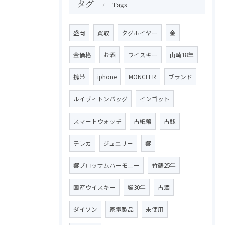
タグ
Tags
盛岡
買取
タグホイヤー
金
金価格
お酒
ウイスキー
山崎18年
携帯
iphone
MONCLER
ブランド
ルイヴィトンバッグ
インゴット
スマートウォッチ
古紙幣
古銭
テレカ
ジュエリー
響
響ブロッサムハーモニー
竹鶴25年
国産ウイスキー
響30年
古酒
ダイソン
家電製品
未使用