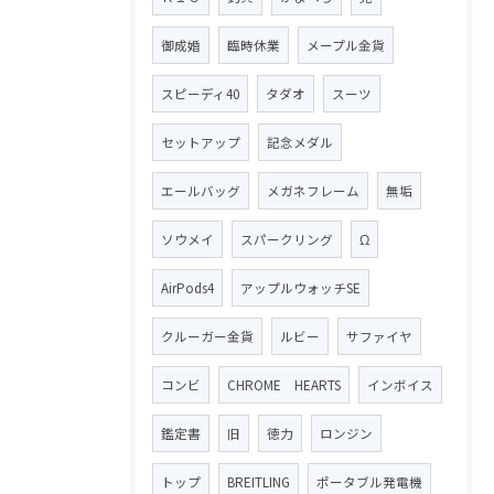
御成婚
臨時休業
メープル金貨
スピーディ40
タダオ
スーツ
セットアップ
記念メダル
エールバッグ
メガネフレーム
無垢
ソウメイ
スパークリング
Ω
AirPods4
アップルウォッチSE
クルーガー金貨
ルビー
サファイヤ
コンビ
CHROME HEARTS
インボイス
鑑定書
旧
徳力
ロンジン
トップ
BREITLING
ポータブル発電機