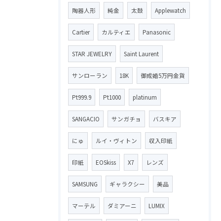
陶器人形
純金
太鼓
Applewatch
Cartier
カルティエ
Panasonic
STAR JEWELRY
Saint Laurent
サンローラン
18K
御成婚5万円金貨
Pt999.9
Pt1000
platinum
SANGACIO
サンガチョ
バスキア
にゅ
ルイ・ヴィトン
収入印紙
印紙
EOSkiss
X7
レンズ
SAMSUNG
ギャラクシー
美品
マーテル
ダミアーニ
LUMIX