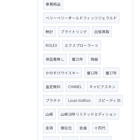
事務用品
ベリーベリーオールドフィッツジェラルド
時計
ブライトリング
出張買取
ROLEX
エクスプローラーⅡ
保証書無し
響21年
陶器
かのすけウイスキー
響12年
響17年
査定無料
CHANEL
キャビアスキン
プラチナ
Louis Vuitton
スピーディ35
山崎
山崎18年リミテッドエディション
金貨
御在位
金歯
十四代