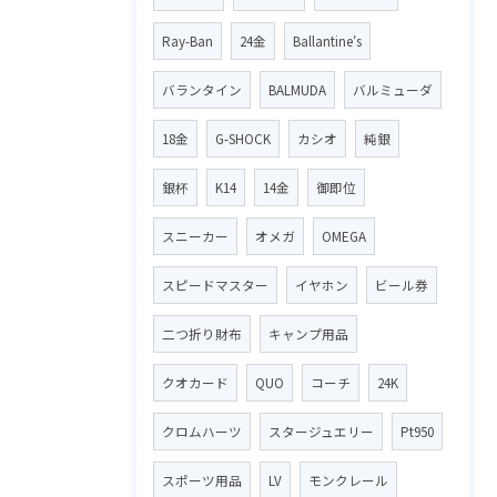
Ray-Ban
24金
Ballantine′s
バランタイン
BALMUDA
バルミューダ
18金
G-SHOCK
カシオ
純銀
銀杯
K14
14金
御即位
スニーカー
オメガ
OMEGA
スピードマスター
イヤホン
ビール券
二つ折り財布
キャンプ用品
クオカード
QUO
コーチ
24K
クロムハーツ
スタージュエリー
Pt950
スポーツ用品
LV
モンクレール