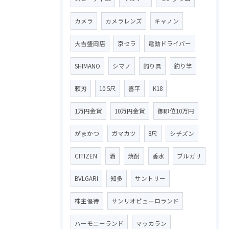
カメラ
カメラレンズ
キャノン
大吉盛岡店
京セラ
電動ドライバー
SHIMANO
シマノ
釣り具
釣り竿
頼刃
10.5尺
喜平
K18
1万円金貨
10万円金貨
御即位10万円
がまかつ
ガマカツ
8尺
シチズン
CITIZEN
酒
焼酎
香水
ブルガリ
BVLGARI
知多
サントリー
株主優待
サンリオピューロランド
ハーモニーランド
マッカラン