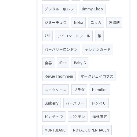
デジタル一眼レフ
Jimmy Choo
ジミーチュウ
Nikka
ニッカ
宮城峡
750
アイコン トワール
銀
バーバリーロンドン
テレホンカード
食器
iPad
Baby-G
Revue Thommen
マークジェイコブス
スーツケース
プラダ
Hamilton
Burberry
バーバリー
ドンペリ
ピカチュウ
ポケモン
海外限定
MONTBLANC
ROYAL COPENHAGEN