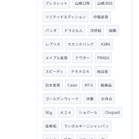
ブレスレット
山崎12年
山崎2016
リミテッドエディション
中国金貨
パンダ
ドラえもん
浮世絵
版画
レプリカ
セカンドバッグ
K24IG
メイプル金貨
アウター
PRADA
スピーディ
ＰＲＡＤＡ
純白金
日本金貨
Casio
MT-G
極美品
ゴールデンウィーク
休業
お休み
50ｇ
Ｋ２４
ショパール
Chopard
金無垢
ランボルギーニシャンパン