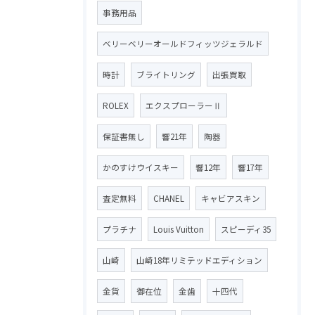
事務用品
ベリーベリーオールドフィッツジェラルド
時計
ブライトリング
出張買取
ROLEX
エクスプローラーⅡ
保証書無し
響21年
陶器
かのすけウイスキー
響12年
響17年
査定無料
CHANEL
キャビアスキン
プラチナ
Louis Vuitton
スピーディ35
山崎
山崎18年リミテッドエディション
金貨
御在位
金歯
十四代