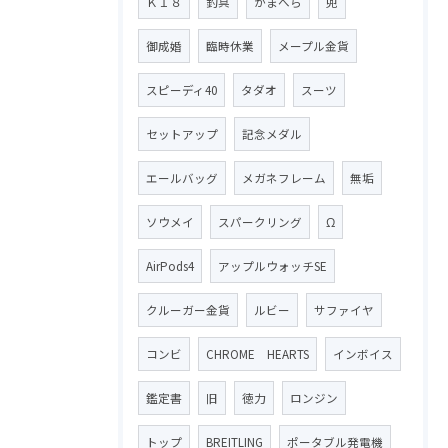
Ｋ１８
釣具
がまへら
兜
御成婚
臨時休業
メープル金貨
スピーディ40
タダオ
スーツ
セットアップ
記念メダル
エールバッグ
メガネフレーム
無垢
ソウメイ
スパークリング
Ω
AirPods4
アップルウォッチSE
クルーガー金貨
ルビー
サファイヤ
コンビ
CHROME HEARTS
インボイス
鑑定書
旧
徳力
ロンジン
トップ
BREITLING
ポータブル発電機