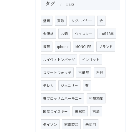
タグ
Tags
盛岡
買取
タグホイヤー
金
金価格
お酒
ウイスキー
山崎18年
携帯
iphone
MONCLER
ブランド
ルイヴィトンバッグ
インゴット
スマートウォッチ
古紙幣
古銭
テレカ
ジュエリー
響
響ブロッサムハーモニー
竹鶴25年
国産ウイスキー
響30年
古酒
ダイソン
家電製品
未使用