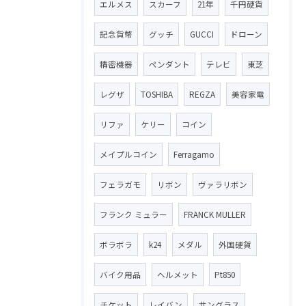
エルメス
スカーフ
21年
千円硬貨
記念貨幣
グッチ
GUCCI
ドローン
精密機器
ペンダント
テレビ
東芝
レグザ
TOSHIBA
REGZA
美容家電
リファ
ケリー
コイン
メイプルコイン
Ferragamo
フェラガモ
リボン
ヴァラリボン
フランク ミュラー
FRANCK MULLER
ボラボラ
k24
メダル
外国硬貨
バイク用品
ヘルメット
Pt850
チケット
レイバン
サングラス