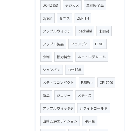
DC-TZ95D
デジカメ
生産終了品
dyson
ゼニス
ZENITH
アップルウォッチ
ipadmini
未開封
アップル製品
フェンディ
FENDI
小判
徳力純金
ルイ・ロデレール
シャンパン
白州12年
メティスコンパクト
PS5Pro
CFI-7000
新品
ジェリー
メティス
アップルウォッチ9
ホワイトゴールド
山崎2024エディション
甲州金