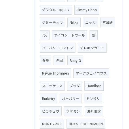
デジタル一眼レフ
Jimmy Choo
ジミーチュウ
Nikka
ニッカ
宮城峡
750
アイコン トワール
銀
バーバリーロンドン
テレホンカード
食器
iPad
Baby-G
Revue Thommen
マークジェイコブス
スーツケース
プラダ
Hamilton
Burberry
バーバリー
ドンペリ
ピカチュウ
ポケモン
海外限定
MONTBLANC
ROYAL COPENHAGEN