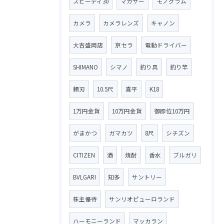
スピーディ30
マカサー
モノグラム
カメラ
カメラレンズ
キャノン
大吉盛岡店
京セラ
電動ドライバー
SHIMANO
シマノ
釣り具
釣り竿
頼刃
10.5尺
喜平
K18
1万円金貨
10万円金貨
御即位10万円
がまかつ
ガマカツ
8尺
シチズン
CITIZEN
酒
焼酎
香水
ブルガリ
BVLGARI
知多
サントリー
株主優待
サンリオピューロランド
ハーモニーランド
マッカラン