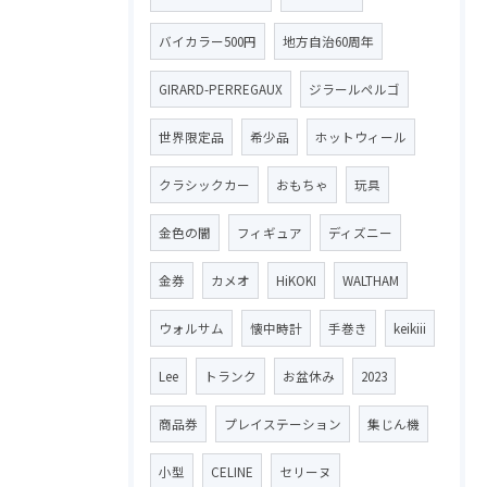
バイカラー500円
地方自治60周年
GIRARD-PERREGAUX
ジラールペルゴ
世界限定品
希少品
ホットウィール
クラシックカー
おもちゃ
玩具
金色の闇
フィギュア
ディズニー
金券
カメオ
HiKOKI
WALTHAM
ウォルサム
懐中時計
手巻き
keikiii
Lee
トランク
お盆休み
2023
商品券
プレイステーション
集じん機
小型
CELINE
セリーヌ