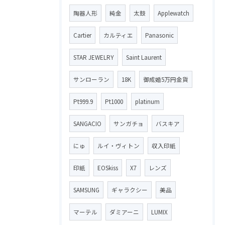
陶器人形
純金
太鼓
Applewatch
Cartier
カルティエ
Panasonic
STAR JEWELRY
Saint Laurent
サンローラン
18K
御成婚5万円金貨
Pt999.9
Pt1000
platinum
SANGACIO
サンガチョ
バスキア
にゅ
ルイ・ヴィトン
収入印紙
印紙
EOSkiss
X7
レンズ
SAMSUNG
ギャラクシー
美品
マーテル
ダミアーニ
LUMIX