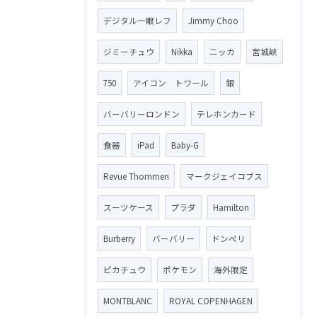
デジタル一眼レフ
Jimmy Choo
ジミーチュウ
Nikka
ニッカ
宮城峡
750
アイコン トワール
銀
バーバリーロンドン
テレホンカード
食器
iPad
Baby-G
Revue Thommen
マークジェイコブス
スーツケース
プラダ
Hamilton
Burberry
バーバリー
ドンペリ
ピカチュウ
ポケモン
海外限定
MONTBLANC
ROYAL COPENHAGEN