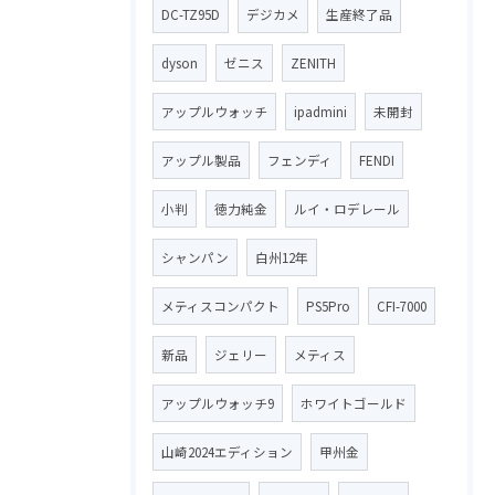
DC-TZ95D
デジカメ
生産終了品
dyson
ゼニス
ZENITH
アップルウォッチ
ipadmini
未開封
アップル製品
フェンディ
FENDI
小判
徳力純金
ルイ・ロデレール
シャンパン
白州12年
メティスコンパクト
PS5Pro
CFI-7000
新品
ジェリー
メティス
アップルウォッチ9
ホワイトゴールド
山崎2024エディション
甲州金