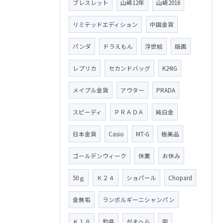
ブレスレット
山崎12年
山崎2016
リミテッドエディション
中国金貨
パンダ
ドラえもん
浮世絵
版画
レプリカ
セカンドバッグ
K24IG
メイプル金貨
アウター
PRADA
スピーディ
ＰＲＡＤＡ
純白金
日本金貨
Casio
MT-G
極美品
ゴールデンウィーク
休業
お休み
50ｇ
Ｋ２４
ショパール
Chopard
金無垢
ランボルギーニシャンパン
Ｋ１８
釣具
がまへら
兜