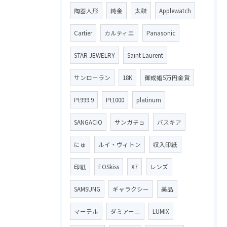
陶器人形
純金
太鼓
Applewatch
Cartier
カルティエ
Panasonic
STAR JEWELRY
Saint Laurent
サンローラン
18K
御成婚5万円金貨
Pt999.9
Pt1000
platinum
SANGACIO
サンガチョ
バスキア
にゅ
ルイ・ヴィトン
収入印紙
印紙
EOSkiss
X7
レンズ
SAMSUNG
ギャラクシー
美品
マーテル
ダミアーニ
LUMIX