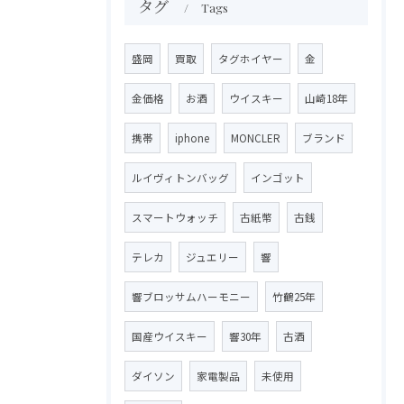
タグ
Tags
盛岡
買取
タグホイヤー
金
金価格
お酒
ウイスキー
山崎18年
携帯
iphone
MONCLER
ブランド
ルイヴィトンバッグ
インゴット
スマートウォッチ
古紙幣
古銭
テレカ
ジュエリー
響
響ブロッサムハーモニー
竹鶴25年
国産ウイスキー
響30年
古酒
ダイソン
家電製品
未使用