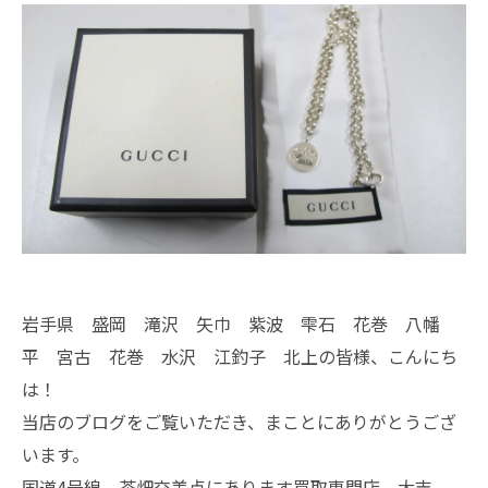
岩手県 盛岡 滝沢 矢巾 紫波 雫石 花巻 八幡
平 宮古 花巻 水沢 江釣子 北上の皆様、こんにち
は！
当店のブログをご覧いただき、まことにありがとうござ
います。
国道4号線 茶畑交差点にあります買取専門店、大吉