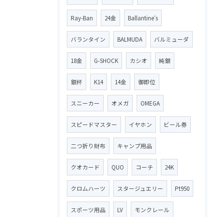
Ray-Ban
24金
Ballantine′s
バランタイン
BALMUDA
バルミューダ
18金
G-SHOCK
カシオ
純銀
銀杯
K14
14金
御即位
スニーカー
オメガ
OMEGA
スピードマスター
イヤホン
ビール券
二つ折り財布
キャンプ用品
クオカード
QUO
コーチ
24K
クロムハーツ
スタージュエリー
Pt950
スポーツ用品
LV
モンクレール