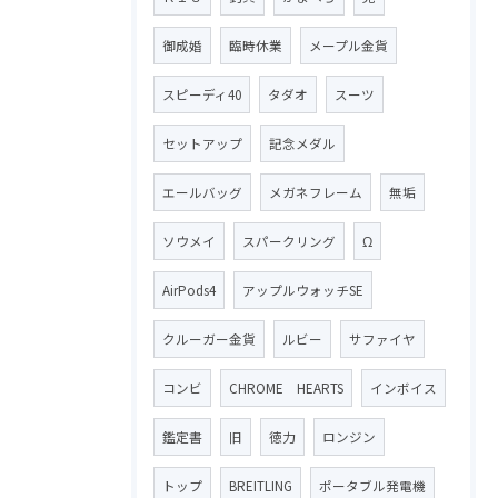
御成婚
臨時休業
メープル金貨
スピーディ40
タダオ
スーツ
セットアップ
記念メダル
エールバッグ
メガネフレーム
無垢
ソウメイ
スパークリング
Ω
AirPods4
アップルウォッチSE
クルーガー金貨
ルビー
サファイヤ
コンビ
CHROME HEARTS
インボイス
鑑定書
旧
徳力
ロンジン
トップ
BREITLING
ポータブル発電機