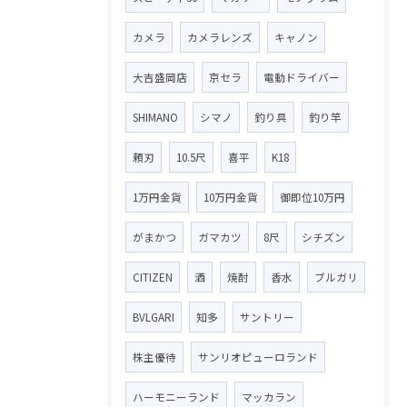
カメラ
カメラレンズ
キャノン
大吉盛岡店
京セラ
電動ドライバー
SHIMANO
シマノ
釣り具
釣り竿
頼刃
10.5尺
喜平
K18
1万円金貨
10万円金貨
御即位10万円
がまかつ
ガマカツ
8尺
シチズン
CITIZEN
酒
焼酎
香水
ブルガリ
BVLGARI
知多
サントリー
株主優待
サンリオピューロランド
ハーモニーランド
マッカラン