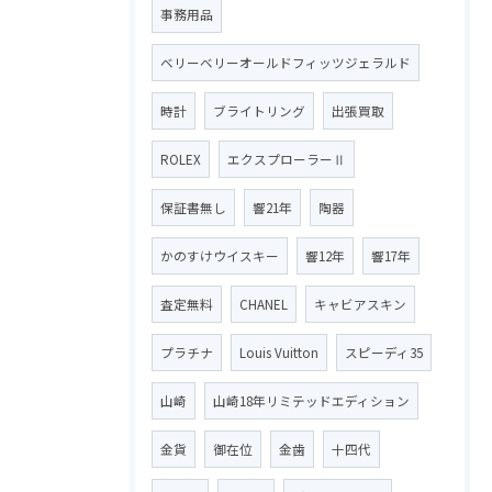
事務用品
ベリーベリーオールドフィッツジェラルド
時計
ブライトリング
出張買取
ROLEX
エクスプローラーⅡ
保証書無し
響21年
陶器
かのすけウイスキー
響12年
響17年
査定無料
CHANEL
キャビアスキン
プラチナ
Louis Vuitton
スピーディ35
山崎
山崎18年リミテッドエディション
金貨
御在位
金歯
十四代