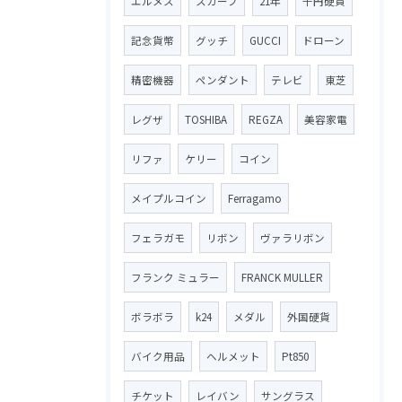
エルメス
スカーフ
21年
千円硬貨
記念貨幣
グッチ
GUCCI
ドローン
精密機器
ペンダント
テレビ
東芝
レグザ
TOSHIBA
REGZA
美容家電
リファ
ケリー
コイン
メイプルコイン
Ferragamo
フェラガモ
リボン
ヴァラリボン
フランク ミュラー
FRANCK MULLER
ボラボラ
k24
メダル
外国硬貨
バイク用品
ヘルメット
Pt850
チケット
レイバン
サングラス