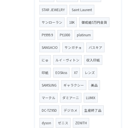
STAR JEWELRY
Saint Laurent
サンローラン
18K
御成婚5万円金貨
Pt999.9
Pt1000
platinum
SANGACIO
サンガチョ
バスキア
にゅ
ルイ・ヴィトン
収入印紙
印紙
EOSkiss
X7
レンズ
SAMSUNG
ギャラクシー
美品
マーテル
ダミアーニ
LUMIX
DC-TZ95D
デジカメ
生産終了品
dyson
ゼニス
ZENITH