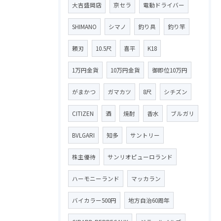
大吉盛岡店
京セラ
電動ドライバー
SHIMANO
シマノ
釣り具
釣り竿
頼刃
10.5尺
喜平
K18
1万円金貨
10万円金貨
御即位10万円
がまかつ
ガマカツ
8尺
シチズン
CITIZEN
酒
焼酎
香水
ブルガリ
BVLGARI
知多
サントリー
株主優待
サンリオピューロランド
ハーモニーランド
マッカラン
バイカラー500円
地方自治60周年