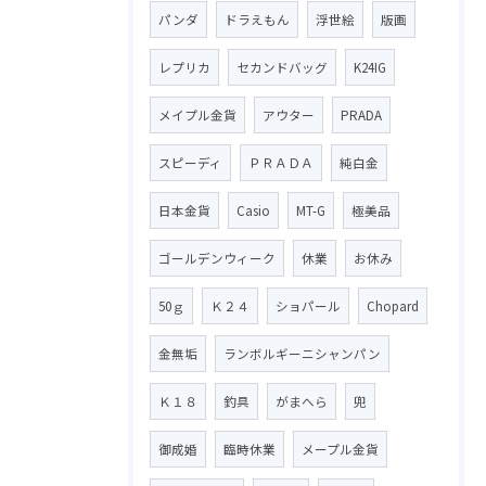
パンダ
ドラえもん
浮世絵
版画
レプリカ
セカンドバッグ
K24IG
メイプル金貨
アウター
PRADA
スピーディ
ＰＲＡＤＡ
純白金
日本金貨
Casio
MT-G
極美品
ゴールデンウィーク
休業
お休み
50ｇ
Ｋ２４
ショパール
Chopard
金無垢
ランボルギーニシャンパン
Ｋ１８
釣具
がまへら
兜
御成婚
臨時休業
メープル金貨