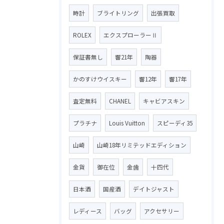
時計
ブライトリング
出張買取
ROLEX
エクスプローラーⅡ
保証書無し
響21年
陶器
かのすけウイスキー
響12年
響17年
査定無料
CHANEL
キャビアスキン
プラチナ
Louis Vuitton
スピーディ35
山崎
山崎18年リミテッドエディション
金貨
御在位
金歯
十四代
日本酒
国産酒
デイトジャスト
レディース
バッグ
アクセサリー