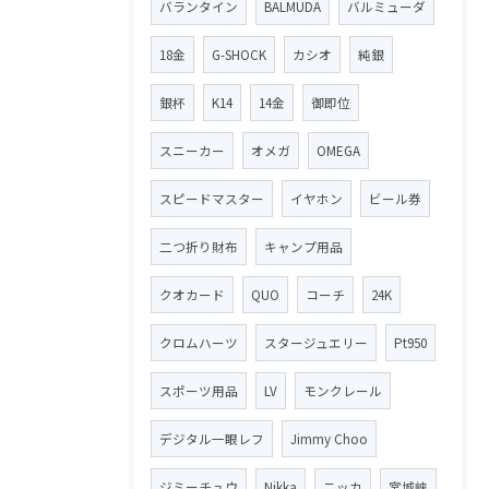
バランタイン
BALMUDA
バルミューダ
18金
G-SHOCK
カシオ
純銀
銀杯
K14
14金
御即位
スニーカー
オメガ
OMEGA
スピードマスター
イヤホン
ビール券
二つ折り財布
キャンプ用品
クオカード
QUO
コーチ
24K
クロムハーツ
スタージュエリー
Pt950
スポーツ用品
LV
モンクレール
デジタル一眼レフ
Jimmy Choo
ジミーチュウ
Nikka
ニッカ
宮城峡