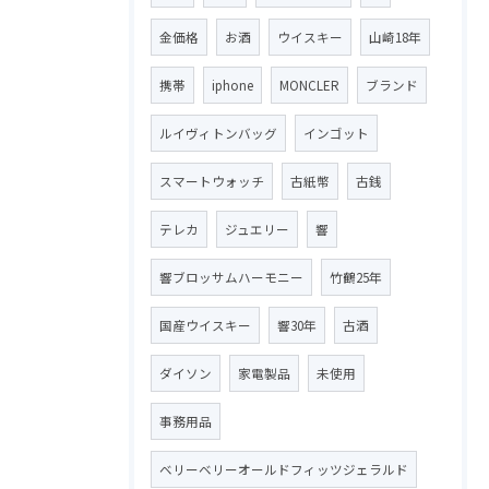
金価格
お酒
ウイスキー
山崎18年
携帯
iphone
MONCLER
ブランド
ルイヴィトンバッグ
インゴット
スマートウォッチ
古紙幣
古銭
テレカ
ジュエリー
響
響ブロッサムハーモニー
竹鶴25年
国産ウイスキー
響30年
古酒
ダイソン
家電製品
未使用
事務用品
ベリーベリーオールドフィッツジェラルド