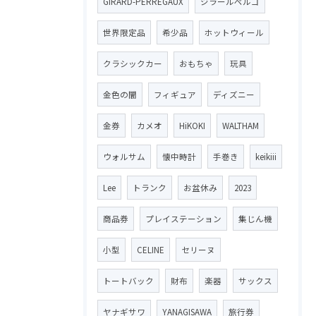
GIRARD-PERREGAUX
ジラールペルゴ
世界限定品
希少品
ホットウィール
クラシックカー
おもちゃ
玩具
金色の闇
フィギュア
ディズニー
金券
カメオ
HiKOKI
WALTHAM
ウォルサム
懐中時計
手巻き
keikiii
Lee
トランク
お盆休み
2023
商品券
プレイステーション
集じん機
小型
CELINE
セリーヌ
トートバック
財布
楽器
サックス
ヤナギサワ
YANAGISAWA
旅行券