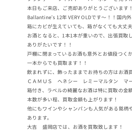
本日もご来店、ご売却ありがとうございます
Ballantine′s 12年 VERY OLDで
箱にカビが生えていても、箱がなくても大丈
お酒となると、1本1本が重いので、出張買取
ありがたいです！！
戸棚に閉まっているお酒も意外とお値段つく
一本からでも買取ます！！
飲まれずに、飾ったままでお持ちの方はお酒
ＣＡＭＵＳ ヘネシー レミーマルタン マ
箱付き、ラベルの綺麗なお酒は特に買取の金
本数が多い程、買取金額も上がります！
他にもワインやシャンパンも人気がある銘柄
あります。
大吉 盛岡店では、お酒を買取致します！