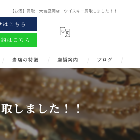
【お酒】買取 大吉盛岡店 ウイスキー買取しました！！
せはこちら
予約はこちら
当店の特徴
店舗案内
ブログ
金
ブランド
買取しました！！
お酒
金券
時計