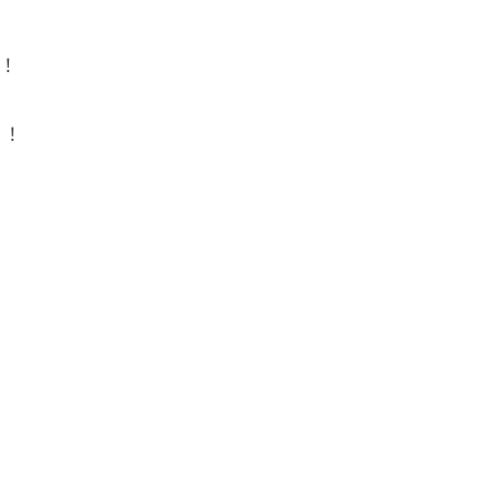
！！
！！