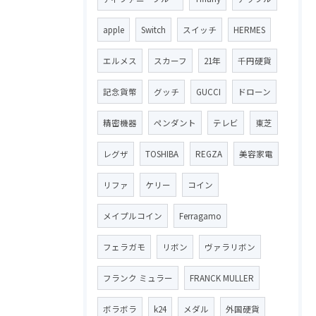
apple
Switch
スイッチ
HERMES
エルメス
スカーフ
21年
千円硬貨
記念貨幣
グッチ
GUCCI
ドローン
精密機器
ペンダント
テレビ
東芝
レグザ
TOSHIBA
REGZA
美容家電
リファ
ケリー
コイン
メイプルコイン
Ferragamo
フェラガモ
リボン
ヴァラリボン
フランク ミュラー
FRANCK MULLER
ボラボラ
k24
メダル
外国硬貨