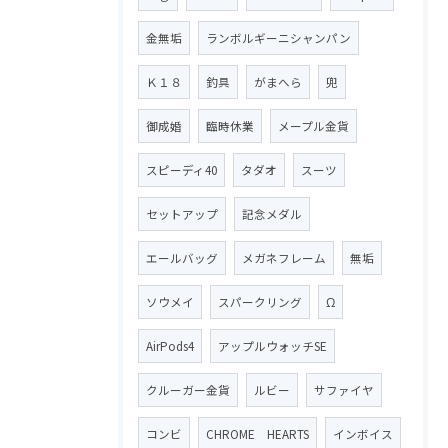
金無垢
ランボルギーニシャンパン
Ｋ１８
釣具
がまへら
兜
御成婚
臨時休業
メープル金貨
スピーディ40
タダオ
スーツ
セットアップ
記念メダル
エールバッグ
メガネフレーム
無垢
ソウメイ
スパークリング
Ω
AirPods4
アップルウォッチSE
クルーガー金貨
ルビー
サファイヤ
コンビ
CHROME HEARTS
インボイス