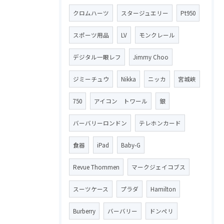
クロムハーツ
スタージュエリー
Pt950
スポーツ用品
LV
モンクレール
デジタル一眼レフ
Jimmy Choo
ジミーチュウ
Nikka
ニッカ
宮城峡
750
アイコン トワール
銀
バーバリーロンドン
テレホンカード
食器
iPad
Baby-G
Revue Thommen
マークジェイコブス
スーツケース
プラダ
Hamilton
Burberry
バーバリー
ドンペリ