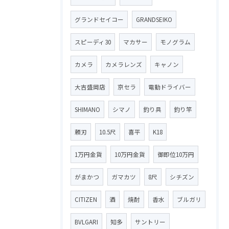
グランドセイコー
GRANDSEIKO
スピーディ30
マカサー
モノグラム
カメラ
カメラレンズ
キャノン
大吉盛岡店
京セラ
電動ドライバー
SHIMANO
シマノ
釣り具
釣り竿
頼刃
10.5尺
喜平
K18
1万円金貨
10万円金貨
御即位10万円
がまかつ
ガマカツ
8尺
シチズン
CITIZEN
酒
焼酎
香水
ブルガリ
BVLGARI
知多
サントリー