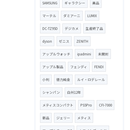
SAMSUNG
ギャラクシー
美品
マーテル
ダミアーニ
LUMIX
DC-TZ95D
デジカメ
生産終了品
dyson
ゼニス
ZENITH
アップルウォッチ
ipadmini
未開封
アップル製品
フェンディ
FENDI
小判
徳力純金
ルイ・ロデレール
シャンパン
白州12年
メティスコンパクト
PS5Pro
CFI-7000
新品
ジェリー
メティス