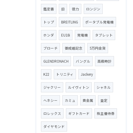
鑑定書
旧
徳力
ロンジン
トップ
BREITLING
ポータブル発電機
ホンダ
EU18i
発電機
タブレット
ブローチ
御成婚記念
5万円金貨
GLENDRONACH
バングル
高級時計
K22
トリニティ
Jackery
ジャクリー
ルイヴィトン
シャネル
ヘネシー
カミュ
貴金属
査定
ロレックス
ギフトカード
株主優待券
ダイヤモンド