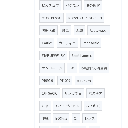
ピカチュウ
ポケモン
海外限定
MONTBLANC
ROYAL COPENHAGEN
陶器人形
純金
太鼓
Applewatch
Cartier
カルティエ
Panasonic
STAR JEWELRY
Saint Laurent
サンローラン
18K
御成婚5万円金貨
Pt999.9
Pt1000
platinum
SANGACIO
サンガチョ
バスキア
にゅ
ルイ・ヴィトン
収入印紙
印紙
EOSkiss
X7
レンズ