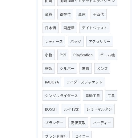
山崎
山崎18年リミテッドエディション
金貨
御在位
金歯
十四代
日本酒
国産酒
デイトジャスト
レディース
バッグ
アクセサリー
小物
PS5
PlayStation
ゲーム機
銀製
シルバー
置物
メンズ
KADOYA
ライダースジャケット
シングルライダース
電動工具
工具
BOSCH
ルイ13世
レミーマルタン
ブランデー
高価買取
ハーディー
ブランド時計
セイコー