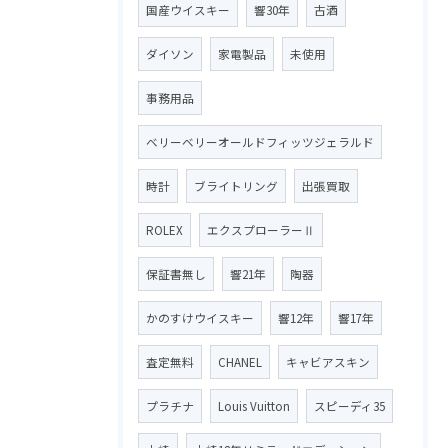
国産ウイスキー
響30年
古酒
ダイソン
家電製品
未使用
事務用品
ベリーベリーオールドフィッツジェラルド
時計
ブライトリング
出張買取
ROLEX
エクスプローラーⅡ
保証書無し
響21年
陶器
かのすけウイスキー
響12年
響17年
査定無料
CHANEL
キャビアスキン
プラチナ
Louis Vuitton
スピーディ35