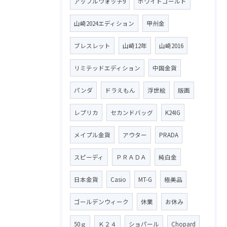
アップルウォッチ9
ホワイトゴールド
山崎2024エディション
甲州金
ブレスレット
山崎12年
山崎2016
リミテッドエディション
中国金貨
パンダ
ドラえもん
浮世絵
版画
レプリカ
セカンドバッグ
K24IG
メイプル金貨
アウター
PRADA
スピーディ
ＰＲＡＤＡ
純白金
日本金貨
Casio
MT-G
極美品
ゴールデンウィーク
休業
お休み
50ｇ
Ｋ２４
ショパール
Chopard