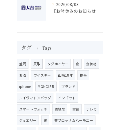
2026/08/03
【お盆休みのお知らせ】買取専門 大吉 盛岡店
タグ
Tags
盛岡
買取
タグホイヤー
金
金価格
お酒
ウイスキー
山崎18年
携帯
iphone
MONCLER
ブランド
ルイヴィトンバッグ
インゴット
スマートウォッチ
古紙幣
古銭
テレカ
ジュエリー
響
響ブロッサムハーモニー