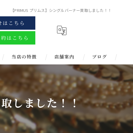
【PRIMUS プリムス】シングルバーナー買取しました！！
せはこちら
予約はこちら
当店の特徴
店舗案内
ブログ
金
ブランド
買取しました！！
お酒
金券
時計