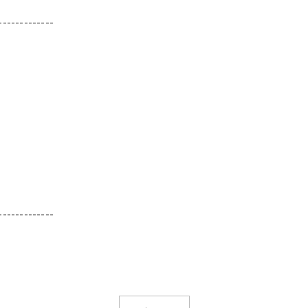
-------------
-------------