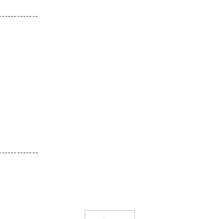
-------------
-------------