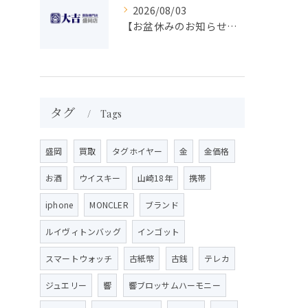
2026/08/03
【お盆休みのお知らせ】買取専門 大吉 盛岡店
タグ
Tags
盛岡
買取
タグホイヤー
金
金価格
お酒
ウイスキー
山崎18年
携帯
iphone
MONCLER
ブランド
ルイヴィトンバッグ
インゴット
スマートウォッチ
古紙幣
古銭
テレカ
ジュエリー
響
響ブロッサムハーモニー