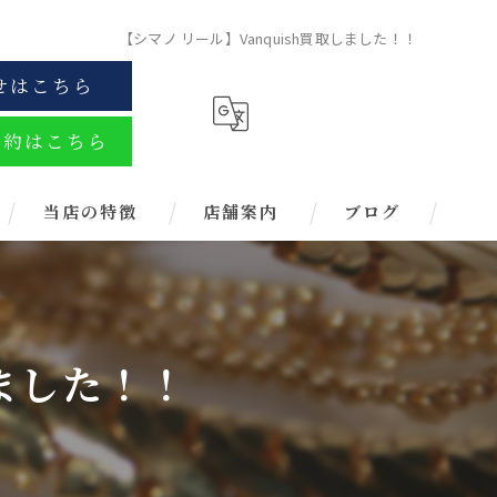
【シマノ リール】Vanquish買取しました！！
せはこちら
予約はこちら
当店の特徴
店舗案内
ブログ
金
ブランド
しました！！
お酒
金券
時計