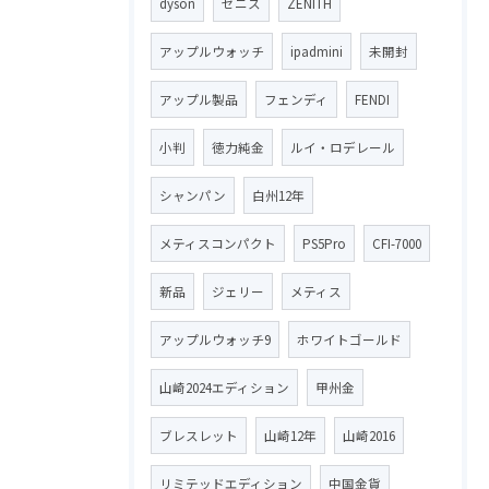
dyson
ゼニス
ZENITH
アップルウォッチ
ipadmini
未開封
アップル製品
フェンディ
FENDI
小判
徳力純金
ルイ・ロデレール
シャンパン
白州12年
メティスコンパクト
PS5Pro
CFI-7000
新品
ジェリー
メティス
アップルウォッチ9
ホワイトゴールド
山崎2024エディション
甲州金
ブレスレット
山崎12年
山崎2016
リミテッドエディション
中国金貨