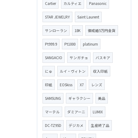
Cartier
カルティエ
Panasonic
STAR JEWELRY
Saint Laurent
サンローラン
18K
御成婚5万円金貨
Pt999.9
Pt1000
platinum
SANGACIO
サンガチョ
バスキア
にゅ
ルイ・ヴィトン
収入印紙
印紙
EOSkiss
X7
レンズ
SAMSUNG
ギャラクシー
美品
マーテル
ダミアーニ
LUMIX
DC-TZ95D
デジカメ
生産終了品