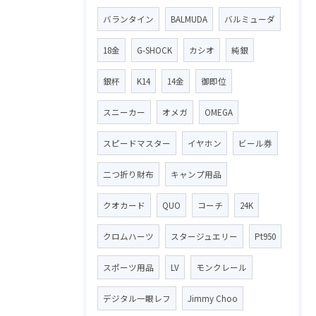
バランタイン
BALMUDA
バルミューダ
18金
G-SHOCK
カシオ
純銀
銀杯
K14
14金
御即位
スニーカー
オメガ
OMEGA
スピードマスター
イヤホン
ビール券
二つ折り財布
キャンプ用品
クオカード
QUO
コーチ
24K
クロムハーツ
スタージュエリー
Pt950
スポーツ用品
LV
モンクレール
デジタル一眼レフ
Jimmy Choo