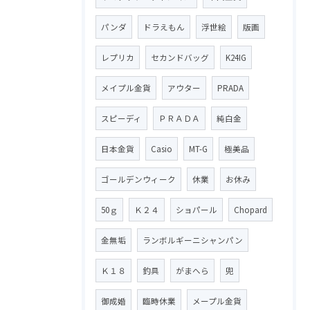
パンダ
ドラえもん
浮世絵
版画
レプリカ
セカンドバッグ
K24IG
メイプル金貨
アウター
PRADA
スピーディ
ＰＲＡＤＡ
純白金
日本金貨
Casio
MT-G
極美品
ゴールデンウィーク
休業
お休み
50ｇ
Ｋ２４
ショパール
Chopard
金無垢
ランボルギーニシャンパン
Ｋ１８
釣具
がまへら
兜
御成婚
臨時休業
メープル金貨