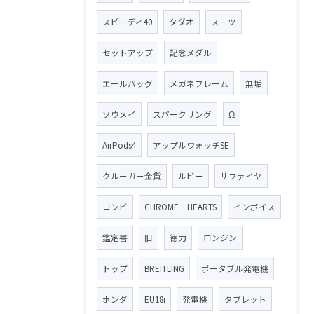
スピーディ40
タダオ
スーツ
セットアップ
記念メダル
エールバッグ
メガネフレーム
無垢
ソウメイ
スパークリング
Ω
AirPods4
アップルウォッチSE
クルーガー金貨
ルビー
サファイヤ
コンビ
CHROME HEARTS
インボイス
鑑定書
旧
徳力
ロンジン
トップ
BREITLING
ポータブル発電機
ホンダ
EU18i
発電機
タブレット