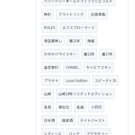
ベリーベリーオールドフィッツジェラルド
時計
ブライトリング
出張買取
ROLEX
エクスプローラーⅡ
保証書無し
響21年
陶器
かのすけウイスキー
響12年
響17年
査定無料
CHANEL
キャビアスキン
プラチナ
Louis Vuitton
スピーディ35
山崎
山崎18年リミテッドエディション
金貨
御在位
金歯
十四代
日本酒
国産酒
デイトジャスト
レディース
バッグ
アクセサリー