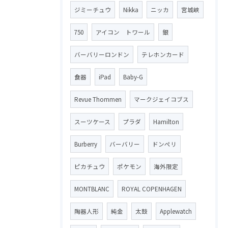
ジミーチュウ
Nikka
ニッカ
宮城峡
750
アイコン トワール
銀
バーバリーロンドン
テレホンカード
食器
iPad
Baby-G
Revue Thommen
マークジェイコブス
スーツケース
プラダ
Hamilton
Burberry
バーバリー
ドンペリ
ピカチュウ
ポケモン
海外限定
MONTBLANC
ROYAL COPENHAGEN
陶器人形
純金
太鼓
Applewatch