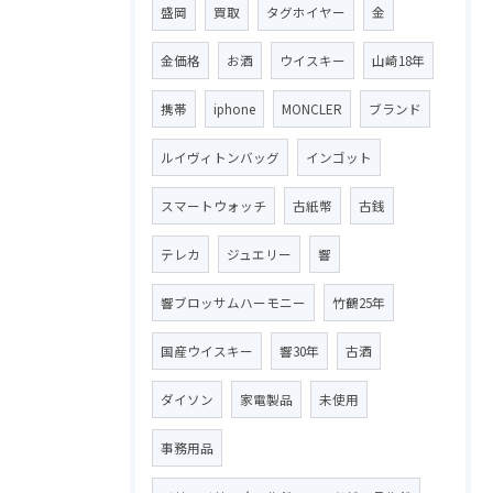
盛岡
買取
タグホイヤー
金
金価格
お酒
ウイスキー
山崎18年
携帯
iphone
MONCLER
ブランド
ルイヴィトンバッグ
インゴット
スマートウォッチ
古紙幣
古銭
テレカ
ジュエリー
響
響ブロッサムハーモニー
竹鶴25年
国産ウイスキー
響30年
古酒
ダイソン
家電製品
未使用
事務用品