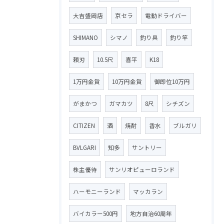
大吉盛岡店
京セラ
電動ドライバー
SHIMANO
シマノ
釣り具
釣り竿
頼刃
10.5尺
喜平
K18
1万円金貨
10万円金貨
御即位10万円
がまかつ
ガマカツ
8尺
シチズン
CITIZEN
酒
焼酎
香水
ブルガリ
BVLGARI
知多
サントリー
株主優待
サンリオピューロランド
ハーモニーランド
マッカラン
バイカラー500円
地方自治60周年