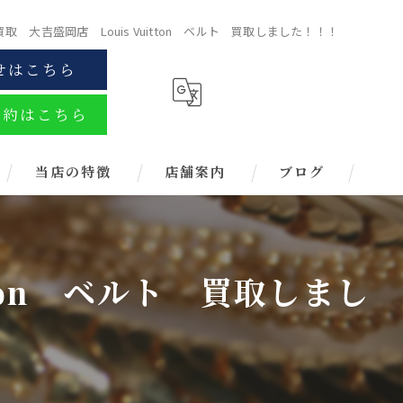
 大吉盛岡店 Louis Vuitton ベルト 買取しました！！！
せはこちら
予約はこちら
当店の特徴
店舗案内
ブログ
金
ブランド
ton ベルト 買取しまし
お酒
金券
時計