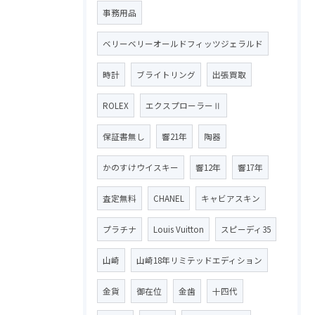
事務用品
ベリーベリーオールドフィッツジェラルド
時計
ブライトリング
出張買取
ROLEX
エクスプローラーⅡ
保証書無し
響21年
陶器
かのすけウイスキー
響12年
響17年
査定無料
CHANEL
キャビアスキン
プラチナ
Louis Vuitton
スピーディ35
山崎
山崎18年リミテッドエディション
金貨
御在位
金歯
十四代