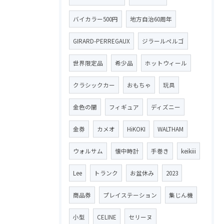
バイカラー500円
地方自治60周年
GIRARD-PERREGAUX
ジラールペルゴ
世界限定品
希少品
ホットウィール
クラシックカー
おもちゃ
玩具
金色の闇
フィギュア
ディズニー
金券
カメオ
HiKOKI
WALTHAM
ウォルサム
懐中時計
手巻き
keikiii
Lee
トランク
お盆休み
2023
商品券
プレイステーション
集じん機
小型
CELINE
セリーヌ