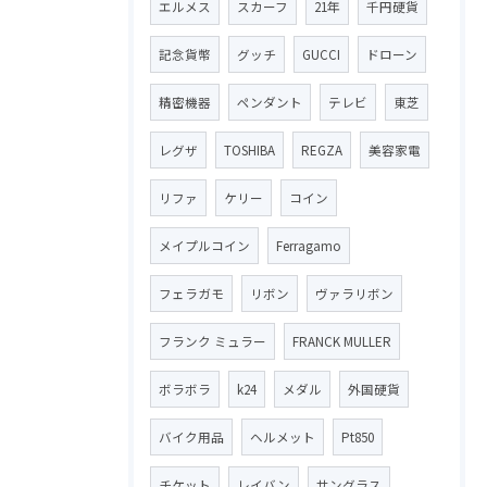
エルメス
スカーフ
21年
千円硬貨
記念貨幣
グッチ
GUCCI
ドローン
精密機器
ペンダント
テレビ
東芝
レグザ
TOSHIBA
REGZA
美容家電
リファ
ケリー
コイン
メイプルコイン
Ferragamo
フェラガモ
リボン
ヴァラリボン
フランク ミュラー
FRANCK MULLER
ボラボラ
k24
メダル
外国硬貨
バイク用品
ヘルメット
Pt850
チケット
レイバン
サングラス