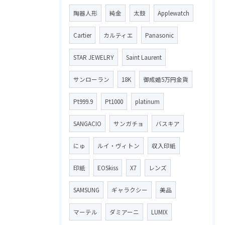
陶器人形
純金
太鼓
Applewatch
Cartier
カルティエ
Panasonic
STAR JEWELRY
Saint Laurent
サンローラン
18K
御成婚5万円金貨
Pt999.9
Pt1000
platinum
SANGACIO
サンガチョ
バスキア
にゅ
ルイ・ヴィトン
収入印紙
印紙
EOSkiss
X7
レンズ
SAMSUNG
ギャラクシー
美品
マーテル
ダミアーニ
LUMIX