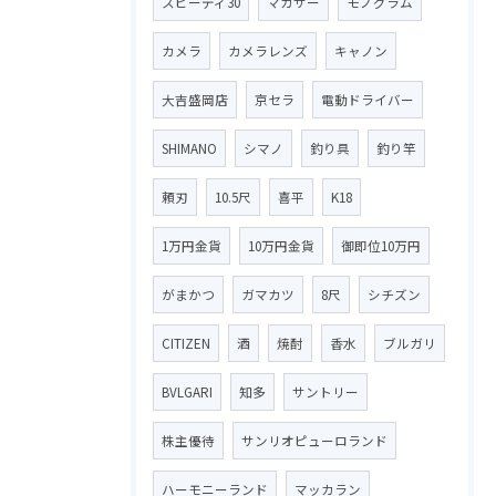
スピーディ30
マカサー
モノグラム
カメラ
カメラレンズ
キャノン
大吉盛岡店
京セラ
電動ドライバー
SHIMANO
シマノ
釣り具
釣り竿
頼刃
10.5尺
喜平
K18
1万円金貨
10万円金貨
御即位10万円
がまかつ
ガマカツ
8尺
シチズン
CITIZEN
酒
焼酎
香水
ブルガリ
BVLGARI
知多
サントリー
株主優待
サンリオピューロランド
ハーモニーランド
マッカラン