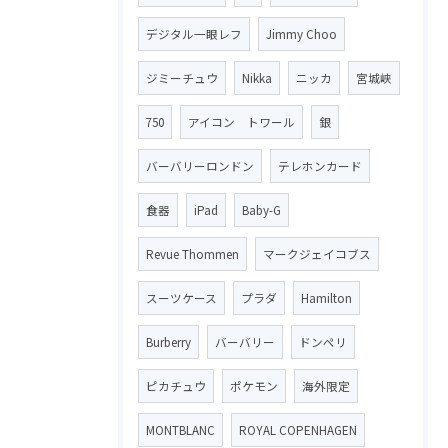
デジタル一眼レフ
Jimmy Choo
ジミーチュウ
Nikka
ニッカ
宮城峡
750
アイコン トワール
銀
バーバリーロンドン
テレホンカード
食器
iPad
Baby-G
Revue Thommen
マークジェイコブス
スーツケース
プラダ
Hamilton
Burberry
バーバリー
ドンペリ
ピカチュウ
ポケモン
海外限定
MONTBLANC
ROYAL COPENHAGEN