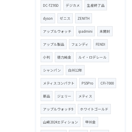
DC-TZ95D
デジカメ
生産終了品
dyson
ゼニス
ZENITH
アップルウォッチ
ipadmini
未開封
アップル製品
フェンディ
FENDI
小判
徳力純金
ルイ・ロデレール
シャンパン
白州12年
メティスコンパクト
PS5Pro
CFI-7000
新品
ジェリー
メティス
アップルウォッチ9
ホワイトゴールド
山崎2024エディション
甲州金