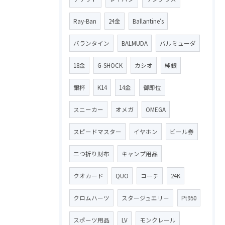
Ray-Ban
24金
Ballantine′s
バランタイン
BALMUDA
バルミューダ
18金
G-SHOCK
カシオ
純銀
銀杯
K14
14金
御即位
スニーカー
オメガ
OMEGA
スピードマスター
イヤホン
ビール券
二つ折り財布
キャンプ用品
クオカード
QUO
コーチ
24K
クロムハーツ
スタージュエリー
Pt950
スポーツ用品
LV
モンクレール