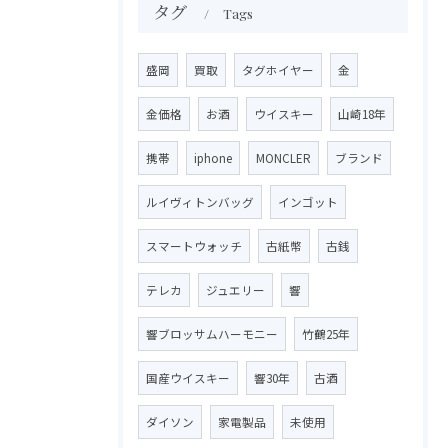
タグ
Tags
盛岡
買取
タグホイヤー
金
金価格
お酒
ウイスキー
山崎18年
携帯
iphone
MONCLER
ブランド
ルイヴィトンバッグ
インゴット
スマートウォッチ
古紙幣
古銭
テレカ
ジュエリー
響
響ブロッサムハーモニー
竹鶴25年
国産ウイスキー
響30年
古酒
ダイソン
家電製品
未使用