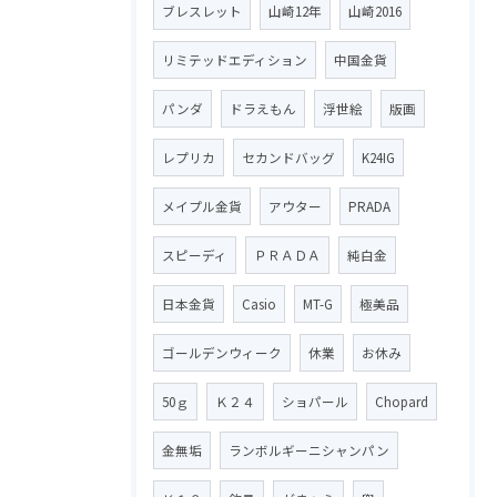
ブレスレット
山崎12年
山崎2016
リミテッドエディション
中国金貨
パンダ
ドラえもん
浮世絵
版画
レプリカ
セカンドバッグ
K24IG
メイプル金貨
アウター
PRADA
スピーディ
ＰＲＡＤＡ
純白金
日本金貨
Casio
MT-G
極美品
ゴールデンウィーク
休業
お休み
50ｇ
Ｋ２４
ショパール
Chopard
金無垢
ランボルギーニシャンパン