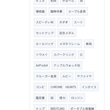
Ｋ１８
釣具
がまへら
兜
御成婚
臨時休業
メープル金貨
スピーディ40
タダオ
スーツ
セットアップ
記念メダル
エールバッグ
メガネフレーム
無垢
ソウメイ
スパークリング
Ω
AirPods4
アップルウォッチSE
クルーガー金貨
ルビー
サファイヤ
コンビ
CHROME HEARTS
インボイス
鑑定書
旧
徳力
ロンジン
トップ
BREITLING
ポータブル発電機