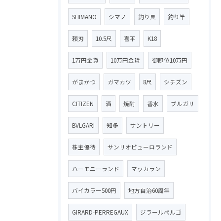
SHIMANO
シマノ
釣り具
釣り竿
頼刃
10.5尺
喜平
K18
1万円金貨
10万円金貨
御即位10万円
がまかつ
ガマカツ
8尺
シチズン
CITIZEN
酒
焼酎
香水
ブルガリ
BVLGARI
知多
サントリー
株主優待
サンリオピューロランド
ハーモニーランド
マッカラン
バイカラー500円
地方自治60周年
GIRARD-PERREGAUX
ジラールペルゴ