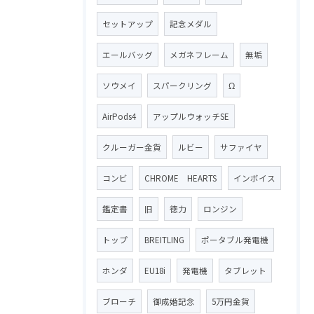
セットアップ
記念メダル
エールバッグ
メガネフレーム
無垢
ソウメイ
スパークリング
Ω
AirPods4
アップルウォッチSE
クルーガー金貨
ルビー
サファイヤ
コンビ
CHROME HEARTS
インボイス
鑑定書
旧
徳力
ロンジン
トップ
BREITLING
ポータブル発電機
ホンダ
EU18i
発電機
タブレット
ブローチ
御成婚記念
5万円金貨