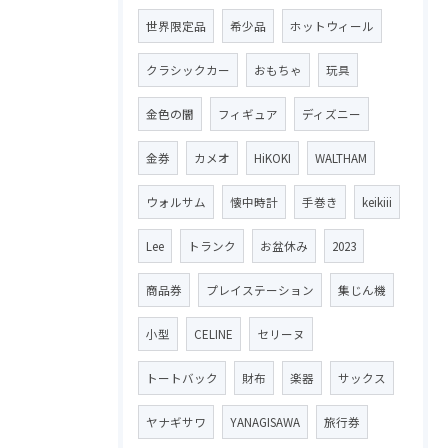
世界限定品
希少品
ホットウィール
クラシックカー
おもちゃ
玩具
金色の闇
フィギュア
ディズニー
金券
カメオ
HiKOKI
WALTHAM
ウォルサム
懐中時計
手巻き
keikiii
Lee
トランク
お盆休み
2023
商品券
プレイステーション
集じん機
小型
CELINE
セリーヌ
トートバック
財布
楽器
サックス
ヤナギサワ
YANAGISAWA
旅行券