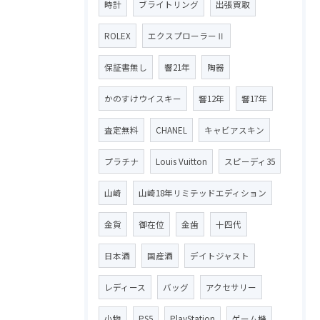
時計
ブライトリング
出張買取
ROLEX
エクスプローラーⅡ
保証書無し
響21年
陶器
かのすけウイスキー
響12年
響17年
査定無料
CHANEL
キャビアスキン
プラチナ
Louis Vuitton
スピーディ35
山崎
山崎18年リミテッドエディション
金貨
御在位
金歯
十四代
日本酒
国産酒
デイトジャスト
レディース
バッグ
アクセサリー
小物
PS5
PlayStation
ゲーム機