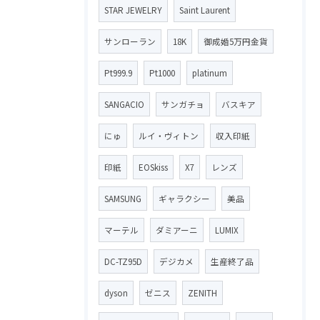
STAR JEWELRY
Saint Laurent
サンローラン
18K
御成婚5万円金貨
Pt999.9
Pt1000
platinum
SANGACIO
サンガチョ
バスキア
にゅ
ルイ・ヴィトン
収入印紙
印紙
EOSkiss
X7
レンズ
SAMSUNG
ギャラクシー
美品
マーテル
ダミアーニ
LUMIX
DC-TZ95D
デジカメ
生産終了品
dyson
ゼニス
ZENITH