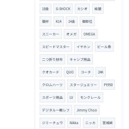
18金
G-SHOCK
カシオ
純銀
銀杯
K14
14金
御即位
スニーカー
オメガ
OMEGA
スピードマスター
イヤホン
ビール券
二つ折り財布
キャンプ用品
クオカード
QUO
コーチ
24K
クロムハーツ
スタージュエリー
Pt950
スポーツ用品
LV
モンクレール
デジタル一眼レフ
Jimmy Choo
ジミーチュウ
Nikka
ニッカ
宮城峡