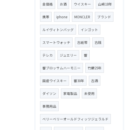
金価格
お酒
ウイスキー
山崎18年
携帯
iphone
MONCLER
ブランド
ルイヴィトンバッグ
インゴット
スマートウォッチ
古紙幣
古銭
テレカ
ジュエリー
響
響ブロッサムハーモニー
竹鶴25年
国産ウイスキー
響30年
古酒
ダイソン
家電製品
未使用
事務用品
ベリーベリーオールドフィッツジェラルド