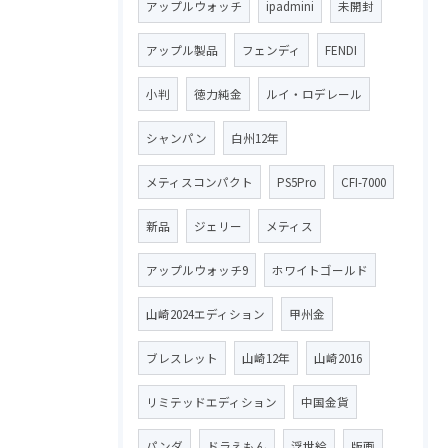
アップルウォッチ
ipadmini
未開封
アップル製品
フェンディ
FENDI
小判
徳力純金
ルイ・ロデレール
シャンパン
白州12年
メティスコンパクト
PS5Pro
CFI-7000
新品
ジェリー
メティス
アップルウォッチ9
ホワイトゴールド
山崎2024エディション
甲州金
ブレスレット
山崎12年
山崎2016
リミテッドエディション
中国金貨
パンダ
ドラえもん
浮世絵
版画