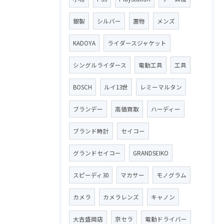
銀製
シルバー
置物
メンズ
KADOYA
ライダースジャケット
シングルライダース
電動工具
工具
BOSCH
ルイ13世
レミーマルタン
ブランデー
高価買取
ハーディー
ブランド時計
セイコー
グランドセイコー
GRANDSEIKO
スピーディ30
マカサー
モノグラム
カメラ
カメラレンズ
キャノン
大吉盛岡店
京セラ
電動ドライバー