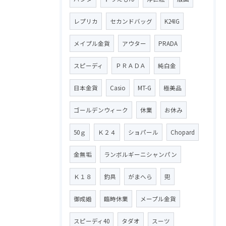
レプリカ
セカンドバッグ
K24IG
メイプル金貨
アウター
PRADA
スピーディ
ＰＲＡＤＡ
純白金
日本金貨
Casio
MT-G
極美品
ゴールデンウィーク
休業
お休み
50ｇ
Ｋ２４
ショパール
Chopard
金無垢
ランボルギーニシャンパン
Ｋ１８
釣具
がまへら
兜
御成婚
臨時休業
メープル金貨
スピーディ40
タダオ
スーツ