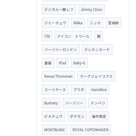
デジタル一眼レフ
Jimmy Choo
ジミーチュウ
Nikka
ニッカ
宮城峡
750
アイコン トワール
銀
バーバリーロンドン
テレホンカード
食器
iPad
Baby-G
Revue Thommen
マークジェイコブス
スーツケース
プラダ
Hamilton
Burberry
バーバリー
ドンペリ
ピカチュウ
ポケモン
海外限定
MONTBLANC
ROYAL COPENHAGEN