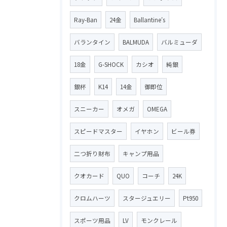
Ray-Ban
24金
Ballantine′s
バランタイン
BALMUDA
バルミューダ
18金
G-SHOCK
カシオ
純銀
銀杯
K14
14金
御即位
スニーカー
オメガ
OMEGA
スピードマスター
イヤホン
ビール券
二つ折り財布
キャンプ用品
クオカード
QUO
コーチ
24K
クロムハーツ
スタージュエリー
Pt950
スポーツ用品
LV
モンクレール