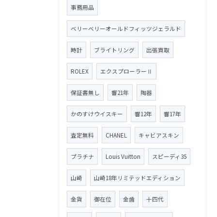
事務用品
ベリーベリーオールドフィッツジェラルド
時計
ブライトリング
出張買取
ROLEX
エクスプローラーⅡ
保証書無し
響21年
陶器
かのすけウイスキー
響12年
響17年
査定無料
CHANEL
キャビアスキン
プラチナ
Louis Vuitton
スピーディ35
山崎
山崎18年リミテッドエディション
金貨
御在位
金歯
十四代