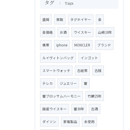
タグ
Tags
盛岡
買取
タグホイヤー
金
金価格
お酒
ウイスキー
山崎18年
携帯
iphone
MONCLER
ブランド
ルイヴィトンバッグ
インゴット
スマートウォッチ
古紙幣
古銭
テレカ
ジュエリー
響
響ブロッサムハーモニー
竹鶴25年
国産ウイスキー
響30年
古酒
ダイソン
家電製品
未使用