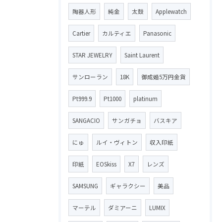
陶器人形
純金
太鼓
Applewatch
Cartier
カルティエ
Panasonic
STAR JEWELRY
Saint Laurent
サンローラン
18K
御成婚5万円金貨
Pt999.9
Pt1000
platinum
SANGACIO
サンガチョ
バスキア
にゅ
ルイ・ヴィトン
収入印紙
印紙
EOSkiss
X7
レンズ
SAMSUNG
ギャラクシー
美品
マーテル
ダミアーニ
LUMIX