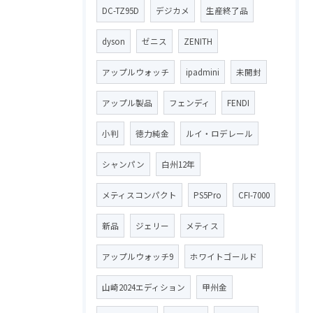
DC-TZ95D
デジカメ
生産終了品
dyson
ゼニス
ZENITH
アップルウォッチ
ipadmini
未開封
アップル製品
フェンディ
FENDI
小判
徳力純金
ルイ・ロデレール
シャンパン
白州12年
メティスコンパクト
PS5Pro
CFI-7000
新品
ジェリー
メティス
アップルウォッチ9
ホワイトゴールド
山崎2024エディション
甲州金