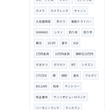
カメラ
カメラレンズ
キャノン
大吉盛岡店
京セラ
電動ドライバー
SHIMANO
シマノ
釣り具
釣り竿
頼刃
10.5尺
喜平
K18
1万円金貨
10万円金貨
御即位10万円
がまかつ
ガマカツ
8尺
シチズン
CITIZEN
酒
焼酎
香水
ブルガリ
BVLGARI
知多
サントリー
株主優待
サンリオピューロランド
ハーモニーランド
マッカラン