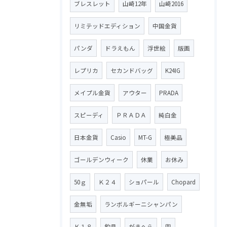
ブレスレット
山崎12年
山崎2016
リミテッドエディション
中国金貨
パンダ
ドラえもん
浮世絵
版画
レプリカ
セカンドバッグ
K24IG
メイプル金貨
アウター
PRADA
スピーディ
ＰＲＡＤＡ
純白金
日本金貨
Casio
MT-G
極美品
ゴールデンウィーク
休業
お休み
50ｇ
Ｋ２４
ショパール
Chopard
金無垢
ランボルギーニシャンパン
Ｋ１８
釣具
がまへら
兜