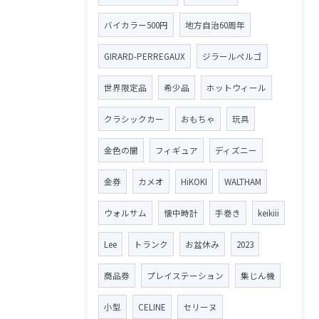
バイカラー500円
地方自治60周年
GIRARD-PERREGAUX
ジラールペルゴ
世界限定品
希少品
ホットウィール
クラシックカー
おもちゃ
玩具
金色の闇
フィギュア
ディズニー
金券
カメオ
HiKOKI
WALTHAM
ウォルサム
懐中時計
手巻き
keikiii
Lee
トランク
お盆休み
2023
商品券
プレイステーション
集じん機
小型
CELINE
セリーヌ