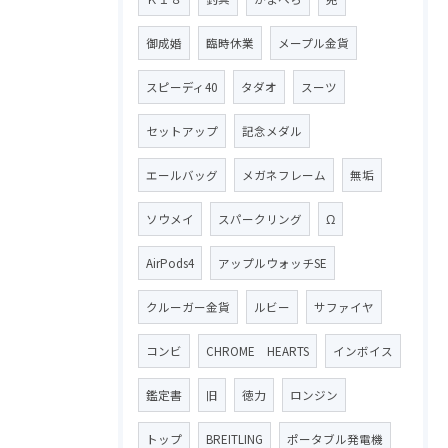
御成婚
臨時休業
メープル金貨
スピーディ40
タダオ
スーツ
セットアップ
記念メダル
エールバッグ
メガネフレーム
無垢
ソウメイ
スパークリング
Ω
AirPods4
アップルウォッチSE
クルーガー金貨
ルビー
サファイヤ
コンビ
CHROME HEARTS
インボイス
鑑定書
旧
徳力
ロンジン
トップ
BREITLING
ポータブル発電機