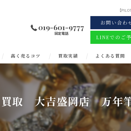
【PI
お問い合わ
019-601-9777
固定電話
LINEでのご
高く売るコツ
買取実績
よくある質問
ト】買取 大吉盛岡店 万