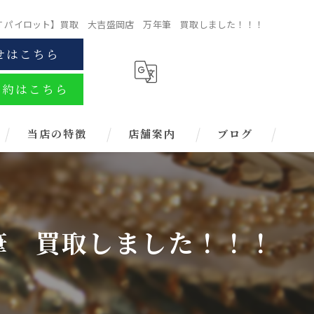
LOT パイロット】買取 大吉盛岡店 万年筆 買取しました！！！
せはこちら
予約はこちら
当店の特徴
店舗案内
ブログ
金
ブランド
年筆 買取しました！！！
お酒
金券
時計