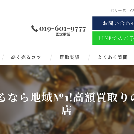
セリーヌ C
お問い合わ
019-601-9777
固定電話
LINEでのご
高く売るコツ
買取実績
よくある質問
売るなら地域№1!高額買取り
店