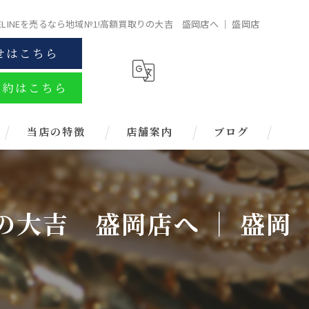
ELINEを売るなら地域№1!高額買取りの大吉 盛岡店へ ｜ 盛岡店
せはこちら
予約はこちら
当店の特徴
店舗案内
ブログ
金
ブランド
の大吉 盛岡店へ ｜ 盛岡
お酒
金券
時計