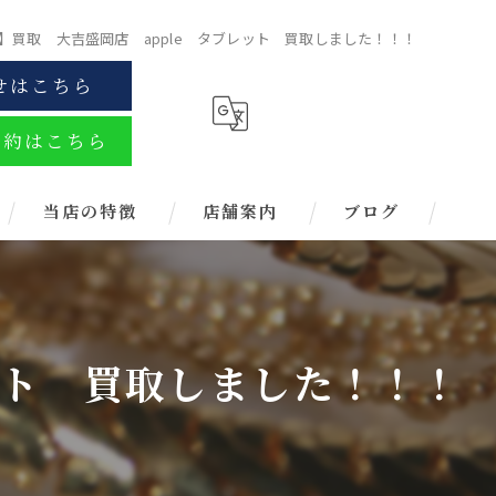
 pro】買取 大吉盛岡店 apple タブレット 買取しました！！！
せはこちら
予約はこちら
当店の特徴
店舗案内
ブログ
金
ブランド
ブレット 買取しました！！！
お酒
金券
時計