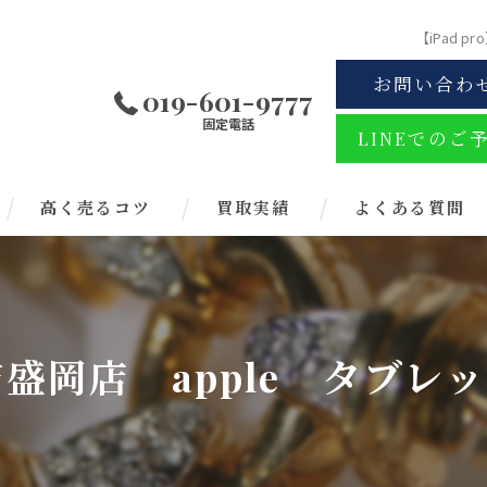
【iPad
お問い合わ
019-601-9777
固定電話
LINEでのご
高く売るコツ
買取実績
よくある質問
大吉盛岡店 apple タ