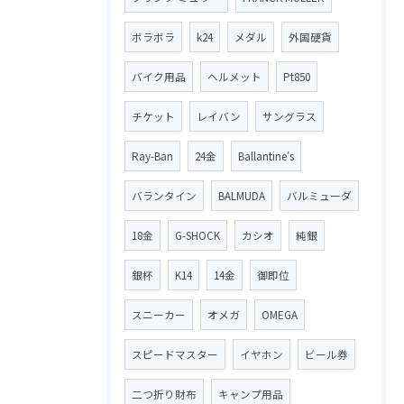
ボラボラ
k24
メダル
外国硬貨
バイク用品
ヘルメット
Pt850
チケット
レイバン
サングラス
Ray-Ban
24金
Ballantine′s
バランタイン
BALMUDA
バルミューダ
18金
G-SHOCK
カシオ
純銀
銀杯
K14
14金
御即位
スニーカー
オメガ
OMEGA
スピードマスター
イヤホン
ビール券
二つ折り財布
キャンプ用品