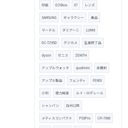
印紙
EOSkiss
X7
レンズ
SAMSUNG
ギャラクシー
美品
マーテル
ダミアーニ
LUMIX
DC-TZ95D
デジカメ
生産終了品
dyson
ゼニス
ZENITH
アップルウォッチ
ipadmini
未開封
アップル製品
フェンディ
FENDI
小判
徳力純金
ルイ・ロデレール
シャンパン
白州12年
メティスコンパクト
PS5Pro
CFI-7000