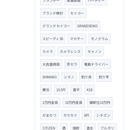
ブランデー
高価買取
ハーディー
ブランド時計
セイコー
グランドセイコー
GRANDSEIKO
スピーディ30
マカサー
モノグラム
カメラ
カメラレンズ
キャノン
大吉盛岡店
京セラ
電動ドライバー
SHIMANO
シマノ
釣り具
釣り竿
頼刃
10.5尺
喜平
K18
1万円金貨
10万円金貨
御即位10万円
がまかつ
ガマカツ
8尺
シチズン
CITIZEN
酒
焼酎
香水
ブルガリ