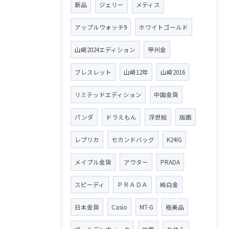
新品
ジェリー
メティス
アップルウォッチ9
ホワイトゴールド
山崎2024エディション
甲州金
ブレスレット
山崎12年
山崎2016
リミテッドエディション
中国金貨
パンダ
ドラえもん
浮世絵
版画
レプリカ
セカンドバッグ
K24IG
メイプル金貨
アウター
PRADA
スピーディ
ＰＲＡＤＡ
純白金
日本金貨
Casio
MT-G
極美品