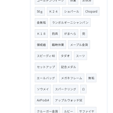
ゴールデンウィーク
休業
お休み
50ｇ
Ｋ２４
ショパール
Chopard
金無垢
ランボルギーニシャンパン
Ｋ１８
釣具
がまへら
兜
御成婚
臨時休業
メープル金貨
スピーディ40
タダオ
スーツ
セットアップ
記念メダル
エールバッグ
メガネフレーム
無垢
ソウメイ
スパークリング
Ω
AirPods4
アップルウォッチSE
クルーガー金貨
ルビー
サファイヤ