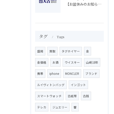
【お盆休みのお知らせ】買取専門 大吉 盛岡店
タグ
Tags
盛岡
買取
タグホイヤー
金
金価格
お酒
ウイスキー
山崎18年
携帯
iphone
MONCLER
ブランド
ルイヴィトンバッグ
インゴット
スマートウォッチ
古紙幣
古銭
テレカ
ジュエリー
響