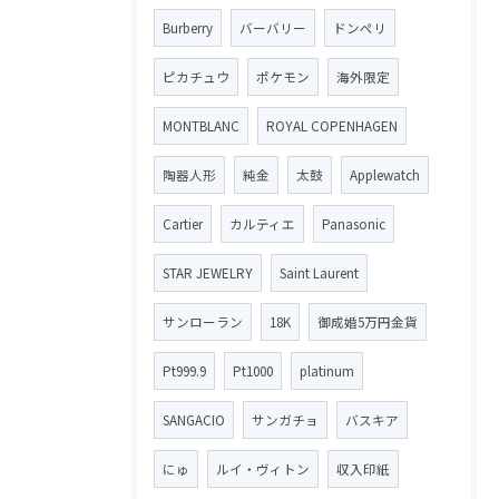
Burberry
バーバリー
ドンペリ
ピカチュウ
ポケモン
海外限定
MONTBLANC
ROYAL COPENHAGEN
陶器人形
純金
太鼓
Applewatch
Cartier
カルティエ
Panasonic
STAR JEWELRY
Saint Laurent
サンローラン
18K
御成婚5万円金貨
Pt999.9
Pt1000
platinum
SANGACIO
サンガチョ
バスキア
にゅ
ルイ・ヴィトン
収入印紙