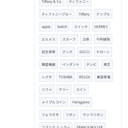
Tiffany & Co.
ティファニー
ティファニーブルー
Tiffany
アップル
apple
Switch
スイッチ
HERMES
エルメス
スカーフ
21年
千円硬貨
記念貨幣
グッチ
GUCCI
ドローン
精密機器
ペンダント
テレビ
東芝
レグザ
TOSHIBA
REGZA
美容家電
リファ
ケリー
コイン
メイプルコイン
Ferragamo
フェラガモ
リボン
ヴァラリボン
フランク ミュラー
FRANCK MULLER