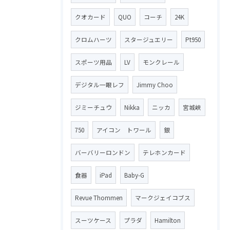
クオカード
QUO
コーチ
24K
クロムハーツ
スタージュエリー
Pt950
スポーツ用品
LV
モンクレール
デジタル一眼レフ
Jimmy Choo
ジミーチュウ
Nikka
ニッカ
宮城峡
750
アイコン トワール
銀
バーバリーロンドン
テレホンカード
食器
iPad
Baby-G
Revue Thommen
マークジェイコブス
スーツケース
プラダ
Hamilton