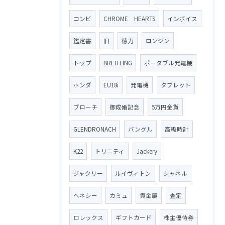
コンビ
CHROME HEARTS
インボイス
鑑定書
旧
徳力
ロンジン
トップ
BREITLING
ポータブル発電機
ホンダ
EU18i
発電機
タブレット
ブローチ
御成婚記念
5万円金貨
GLENDRONACH
バングル
高級時計
K22
トリニティ
Jackery
ジャクリー
ルイヴィトン
シャネル
ヘネシー
カミュ
貴金属
査定
ロレックス
ギフトカード
株主優待券