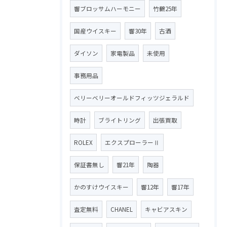
響ブロッサムハーモニー
竹鶴25年
国産ウイスキー
響30年
古酒
ダイソン
家電製品
未使用
事務用品
ベリーベリーオールドフィッツジェラルド
時計
ブライトリング
出張買取
ROLEX
エクスプローラーⅡ
保証書無し
響21年
陶器
かのすけウイスキー
響12年
響17年
査定無料
CHANEL
キャビアスキン