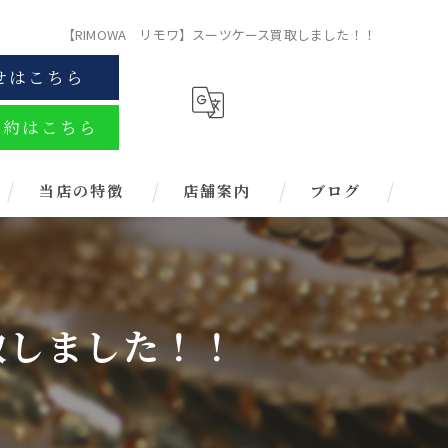
【RIMOWA リモワ】スーツケース買取しました！！
せはこちら
予約はこちら
当店の特徴
店舗案内
ブログ
金
ブランド
取しました！！
お酒
金券
時計