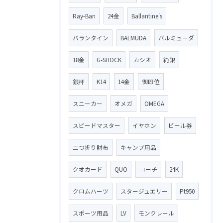
Ray-Ban
24金
Ballantine′s
バランタイン
BALMUDA
バルミューダ
18金
G-SHOCK
カシオ
純銀
銀杯
K14
14金
御即位
スニーカー
オメガ
OMEGA
スピードマスター
イヤホン
ビール券
二つ折り財布
キャンプ用品
クオカード
QUO
コーチ
24K
クロムハーツ
スタージュエリー
Pt950
スポーツ用品
LV
モンクレール