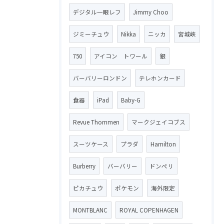
デジタル一眼レフ
Jimmy Choo
ジミーチュウ
Nikka
ニッカ
宮城峡
750
アイコン トワール
銀
バーバリーロンドン
テレホンカード
食器
iPad
Baby-G
Revue Thommen
マークジェイコブス
スーツケース
プラダ
Hamilton
Burberry
バーバリー
ドンペリ
ピカチュウ
ポケモン
海外限定
MONTBLANC
ROYAL COPENHAGEN