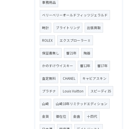
事務用品
ベリーベリーオールドフィッツジェラルド
時計
ブライトリング
出張買取
ROLEX
エクスプローラーⅡ
保証書無し
響21年
陶器
かのすけウイスキー
響12年
響17年
査定無料
CHANEL
キャビアスキン
プラチナ
Louis Vuitton
スピーディ35
山崎
山崎18年リミテッドエディション
金貨
御在位
金歯
十四代
日本酒
国産酒
デイトジャスト