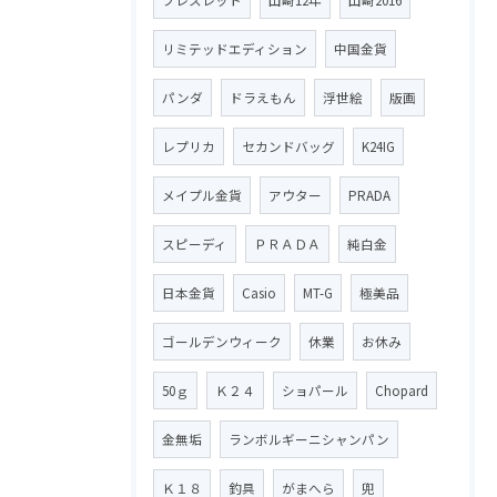
リミテッドエディション
中国金貨
パンダ
ドラえもん
浮世絵
版画
レプリカ
セカンドバッグ
K24IG
メイプル金貨
アウター
PRADA
スピーディ
ＰＲＡＤＡ
純白金
日本金貨
Casio
MT-G
極美品
ゴールデンウィーク
休業
お休み
50ｇ
Ｋ２４
ショパール
Chopard
金無垢
ランボルギーニシャンパン
Ｋ１８
釣具
がまへら
兜