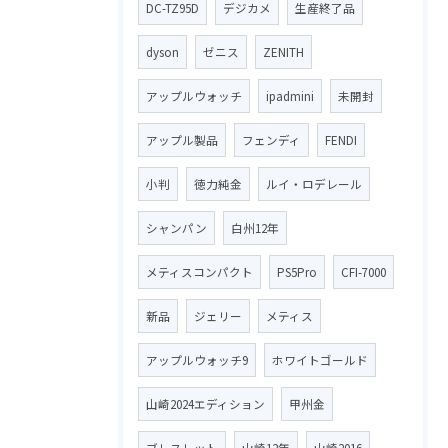
DC-TZ95D
デジカメ
生産終了品
dyson
ゼニス
ZENITH
アップルウォッチ
ipadmini
未開封
アップル製品
フェンディ
FENDI
小判
徳力純金
ルイ・ロデレール
シャンパン
白州12年
メティスコンパクト
PS5Pro
CFI-7000
新品
ジェリー
メティス
アップルウォッチ9
ホワイトゴールド
山崎2024エディション
甲州金
ブレスレット
山崎12年
山崎2016