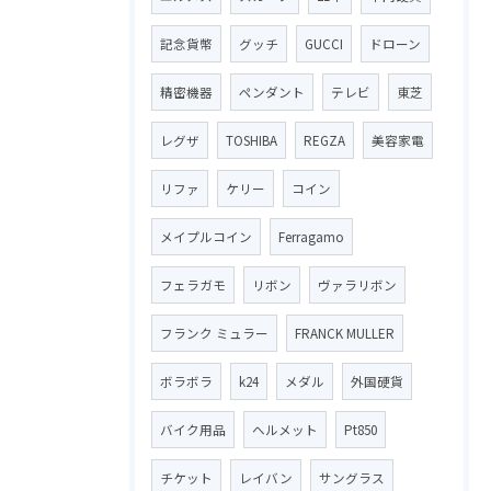
記念貨幣
グッチ
GUCCI
ドローン
精密機器
ペンダント
テレビ
東芝
レグザ
TOSHIBA
REGZA
美容家電
リファ
ケリー
コイン
メイプルコイン
Ferragamo
フェラガモ
リボン
ヴァラリボン
フランク ミュラー
FRANCK MULLER
ボラボラ
k24
メダル
外国硬貨
バイク用品
ヘルメット
Pt850
チケット
レイバン
サングラス