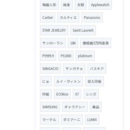
陶器人形
純金
太鼓
Applewatch
Cartier
カルティエ
Panasonic
STAR JEWELRY
Saint Laurent
サンローラン
18K
御成婚5万円金貨
Pt999.9
Pt1000
platinum
SANGACIO
サンガチョ
バスキア
にゅ
ルイ・ヴィトン
収入印紙
印紙
EOSkiss
X7
レンズ
SAMSUNG
ギャラクシー
美品
マーテル
ダミアーニ
LUMIX