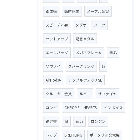
御成婚
臨時休業
メープル金貨
スピーディ40
タダオ
スーツ
セットアップ
記念メダル
エールバッグ
メガネフレーム
無垢
ソウメイ
スパークリング
Ω
AirPods4
アップルウォッチSE
クルーガー金貨
ルビー
サファイヤ
コンビ
CHROME HEARTS
インボイス
鑑定書
旧
徳力
ロンジン
トップ
BREITLING
ポータブル発電機