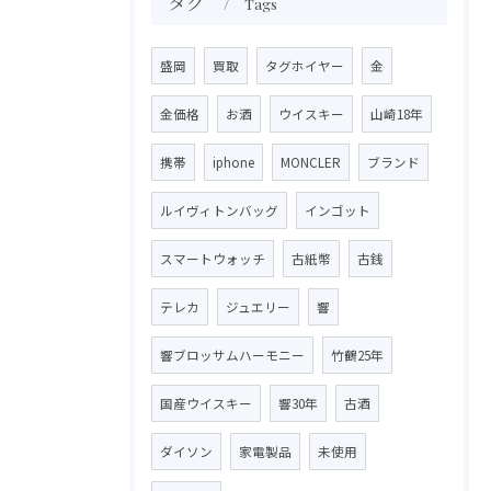
タグ
Tags
盛岡
買取
タグホイヤー
金
金価格
お酒
ウイスキー
山崎18年
携帯
iphone
MONCLER
ブランド
ルイヴィトンバッグ
インゴット
スマートウォッチ
古紙幣
古銭
テレカ
ジュエリー
響
響ブロッサムハーモニー
竹鶴25年
国産ウイスキー
響30年
古酒
ダイソン
家電製品
未使用