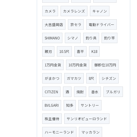
カメラ
カメラレンズ
キャノン
大吉盛岡店
京セラ
電動ドライバー
SHIMANO
シマノ
釣り具
釣り竿
頼刃
10.5尺
喜平
K18
1万円金貨
10万円金貨
御即位10万円
がまかつ
ガマカツ
8尺
シチズン
CITIZEN
酒
焼酎
香水
ブルガリ
BVLGARI
知多
サントリー
株主優待
サンリオピューロランド
ハーモニーランド
マッカラン