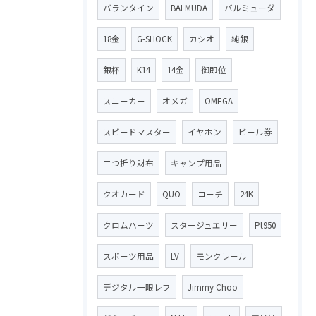
バランタイン
BALMUDA
バルミューダ
18金
G-SHOCK
カシオ
純銀
銀杯
K14
14金
御即位
スニーカー
オメガ
OMEGA
スピードマスター
イヤホン
ビール券
二つ折り財布
キャンプ用品
クオカード
QUO
コーチ
24K
クロムハーツ
スタージュエリー
Pt950
スポーツ用品
LV
モンクレール
デジタル一眼レフ
Jimmy Choo