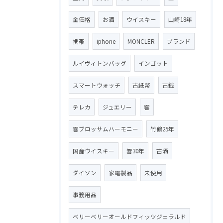
金価格
お酒
ウイスキー
山崎18年
携帯
iphone
MONCLER
ブランド
ルイヴィトンバッグ
インゴット
スマートウォッチ
古紙幣
古銭
テレカ
ジュエリー
響
響ブロッサムハーモニー
竹鶴25年
国産ウイスキー
響30年
古酒
ダイソン
家電製品
未使用
事務用品
ベリーベリーオールドフィッツジェラルド