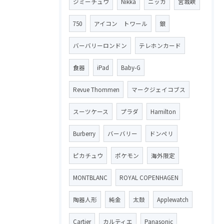
ジミーチュウ
Nikka
ニッカ
宮城峡
750
アイコン トワール
銀
バーバリーロンドン
テレホンカード
食器
iPad
Baby-G
Revue Thommen
マークジェイコブス
スーツケース
プラダ
Hamilton
Burberry
バーバリー
ドンペリ
ピカチュウ
ポケモン
海外限定
MONTBLANC
ROYAL COPENHAGEN
陶器人形
純金
太鼓
Applewatch
Cartier
カルティエ
Panasonic