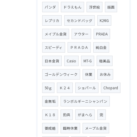
パンダ
ドラえもん
浮世絵
版画
レプリカ
セカンドバッグ
K24IG
メイプル金貨
アウター
PRADA
スピーディ
ＰＲＡＤＡ
純白金
日本金貨
Casio
MT-G
極美品
ゴールデンウィーク
休業
お休み
50ｇ
Ｋ２４
ショパール
Chopard
金無垢
ランボルギーニシャンパン
Ｋ１８
釣具
がまへら
兜
御成婚
臨時休業
メープル金貨