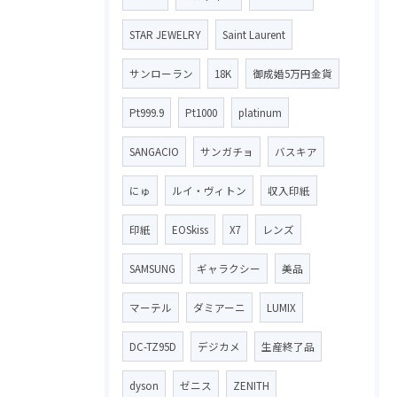
STAR JEWELRY
Saint Laurent
サンローラン
18K
御成婚5万円金貨
Pt999.9
Pt1000
platinum
SANGACIO
サンガチョ
バスキア
にゅ
ルイ・ヴィトン
収入印紙
印紙
EOSkiss
X7
レンズ
SAMSUNG
ギャラクシー
美品
マーテル
ダミアーニ
LUMIX
DC-TZ95D
デジカメ
生産終了品
dyson
ゼニス
ZENITH