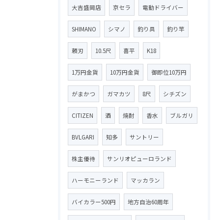
大吉盛岡店
京セラ
電動ドライバー
SHIMANO
シマノ
釣り具
釣り竿
頼刃
10.5尺
喜平
K18
1万円金貨
10万円金貨
御即位10万円
がまかつ
ガマカツ
8尺
シチズン
CITIZEN
酒
焼酎
香水
ブルガリ
BVLGARI
知多
サントリー
株主優待
サンリオピューロランド
ハーモニーランド
マッカラン
バイカラー500円
地方自治60周年