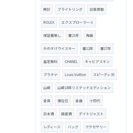
時計
ブライトリング
出張買取
ROLEX
エクスプローラーⅡ
保証書無し
響21年
陶器
かのすけウイスキー
響12年
響17年
査定無料
CHANEL
キャビアスキン
プラチナ
Louis Vuitton
スピーディ35
山崎
山崎18年リミテッドエディション
金貨
御在位
金歯
十四代
日本酒
国産酒
デイトジャスト
レディース
バッグ
アクセサリー