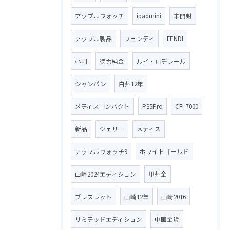
アップルウォッチ
ipadmini
未開封
アップル製品
フェンディ
FENDI
小判
徳力純金
ルイ・ロデレール
シャンパン
白州12年
メティスコンパクト
PS5Pro
CFI-7000
新品
ジェリー
メティス
アップルウォッチ9
ホワイトゴールド
山崎2024エディション
甲州金
ブレスレット
山崎12年
山崎2016
リミテッドエディション
中国金貨