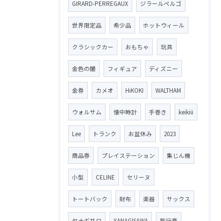
GIRARD-PERREGAUX
ジラールペルゴ
世界限定品
希少品
ホットウィール
クラシックカー
おもちゃ
玩具
金色の闇
フィギュア
ディズニー
金券
カメオ
HiKOKI
WALTHAM
ウォルサム
懐中時計
手巻き
keikiii
Lee
トランク
お盆休み
2023
商品券
プレイステーション
集じん機
小型
CELINE
セリーヌ
トートバック
財布
楽器
サックス
ヤナギサワ
YANAGISAWA
旅行券