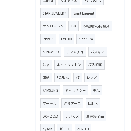
Cartier
カルティエ
Panasonic
STAR JEWELRY
Saint Laurent
サンローラン
18K
御成婚5万円金貨
Pt999.9
Pt1000
platinum
SANGACIO
サンガチョ
バスキア
にゅ
ルイ・ヴィトン
収入印紙
印紙
EOSkiss
X7
レンズ
SAMSUNG
ギャラクシー
美品
マーテル
ダミアーニ
LUMIX
DC-TZ95D
デジカメ
生産終了品
dyson
ゼニス
ZENITH