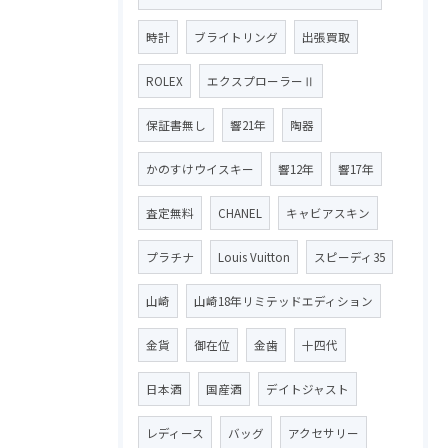
時計
ブライトリング
出張買取
ROLEX
エクスプローラーⅡ
保証書無し
響21年
陶器
かのすけウイスキー
響12年
響17年
査定無料
CHANEL
キャビアスキン
プラチナ
Louis Vuitton
スピーディ35
山崎
山崎18年リミテッドエディション
金貨
御在位
金歯
十四代
日本酒
国産酒
デイトジャスト
レディース
バッグ
アクセサリー