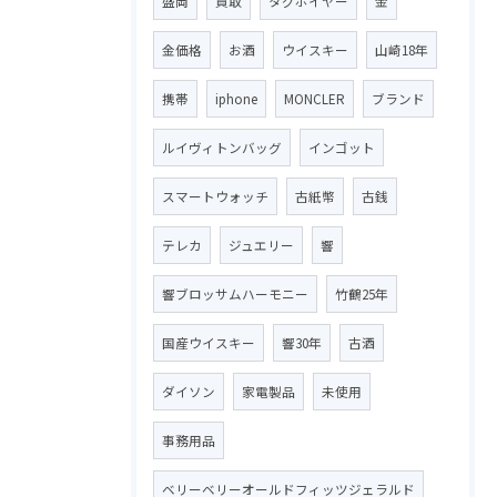
盛岡
買取
タグホイヤー
金
金価格
お酒
ウイスキー
山崎18年
携帯
iphone
MONCLER
ブランド
ルイヴィトンバッグ
インゴット
スマートウォッチ
古紙幣
古銭
テレカ
ジュエリー
響
響ブロッサムハーモニー
竹鶴25年
国産ウイスキー
響30年
古酒
ダイソン
家電製品
未使用
事務用品
ベリーベリーオールドフィッツジェラルド