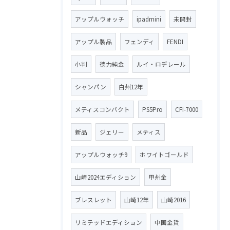
アップルウォッチ
ipadmini
未開封
アップル製品
フェンディ
FENDI
小判
徳力純金
ルイ・ロデレール
シャンパン
白州12年
メティスコンパクト
PS5Pro
CFI-7000
新品
ジェリー
メティス
アップルウォッチ9
ホワイトゴールド
山崎2024エディション
甲州金
ブレスレット
山崎12年
山崎2016
リミテッドエディション
中国金貨