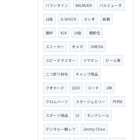
バランタイン
BALMUDA
バルミューダ
18金
G-SHOCK
カシオ
純銀
銀杯
K14
14金
御即位
スニーカー
オメガ
OMEGA
スピードマスター
イヤホン
ビール券
二つ折り財布
キャンプ用品
クオカード
QUO
コーチ
24K
クロムハーツ
スタージュエリー
Pt950
スポーツ用品
LV
モンクレール
デジタル一眼レフ
Jimmy Choo