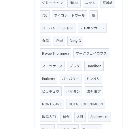
ジミーチュウ
Nikka
ニッカ
宮城峡
750
アイコン トワール
銀
バーバリーロンドン
テレホンカード
食器
iPad
Baby-G
Revue Thommen
マークジェイコブス
スーツケース
プラダ
Hamilton
Burberry
バーバリー
ドンペリ
ピカチュウ
ポケモン
海外限定
MONTBLANC
ROYAL COPENHAGEN
陶器人形
純金
太鼓
Applewatch