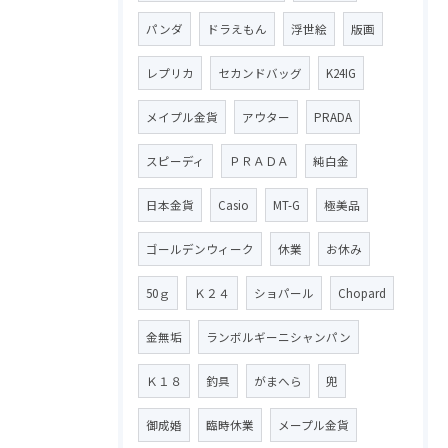
パンダ
ドラえもん
浮世絵
版画
レプリカ
セカンドバッグ
K24IG
メイプル金貨
アウター
PRADA
スピーディ
ＰＲＡＤＡ
純白金
日本金貨
Casio
MT-G
極美品
ゴールデンウィーク
休業
お休み
50ｇ
Ｋ２４
ショパール
Chopard
金無垢
ランボルギーニシャンパン
Ｋ１８
釣具
がまへら
兜
御成婚
臨時休業
メープル金貨