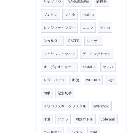
ヤナギサワ
YANAGISAWA
旅行券
ヴィトン
マキタ
makita
レンジファインダー
ニコン
Nikon
ショルダー
RAZER
レイザー
ワイヤレスイヤホン
ゲーミングセット
オーディオミキサー
YAMAHA
ヤマハ
レターパック
郵便
WHISKEY
白州
切手
記念切手
スワロフスキークリスタル
Swarovski
洋酒
ソアラ
陶器ボトル
Coleman
コールマン
ランタン
gold