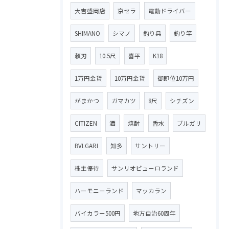
大吉盛岡店
京セラ
電動ドライバー
SHIMANO
シマノ
釣り具
釣り竿
頼刃
10.5尺
喜平
K18
1万円金貨
10万円金貨
御即位10万円
がまかつ
ガマカツ
8尺
シチズン
CITIZEN
酒
焼酎
香水
ブルガリ
BVLGARI
知多
サントリー
株主優待
サンリオピューロランド
ハーモニーランド
マッカラン
バイカラー500円
地方自治60周年