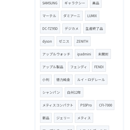
SAMSUNG
ギャラクシー
美品
マーテル
ダミアーニ
LUMIX
DC-TZ95D
デジカメ
生産終了品
dyson
ゼニス
ZENITH
アップルウォッチ
ipadmini
未開封
アップル製品
フェンディ
FENDI
小判
徳力純金
ルイ・ロデレール
シャンパン
白州12年
メティスコンパクト
PS5Pro
CFI-7000
新品
ジェリー
メティス