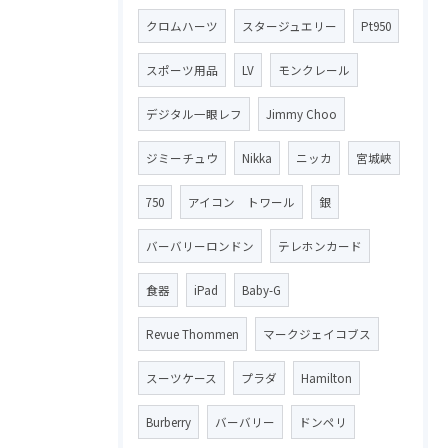
クロムハーツ
スタージュエリー
Pt950
スポーツ用品
LV
モンクレール
デジタル一眼レフ
Jimmy Choo
ジミーチュウ
Nikka
ニッカ
宮城峡
750
アイコン トワール
銀
バーバリーロンドン
テレホンカード
食器
iPad
Baby-G
Revue Thommen
マークジェイコブス
スーツケース
プラダ
Hamilton
Burberry
バーバリー
ドンペリ