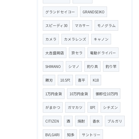
グランドセイコー
GRANDSEIKO
スピーディ30
マカサー
モノグラム
カメラ
カメラレンズ
キャノン
大吉盛岡店
京セラ
電動ドライバー
SHIMANO
シマノ
釣り具
釣り竿
頼刃
10.5尺
喜平
K18
1万円金貨
10万円金貨
御即位10万円
がまかつ
ガマカツ
8尺
シチズン
CITIZEN
酒
焼酎
香水
ブルガリ
BVLGARI
知多
サントリー