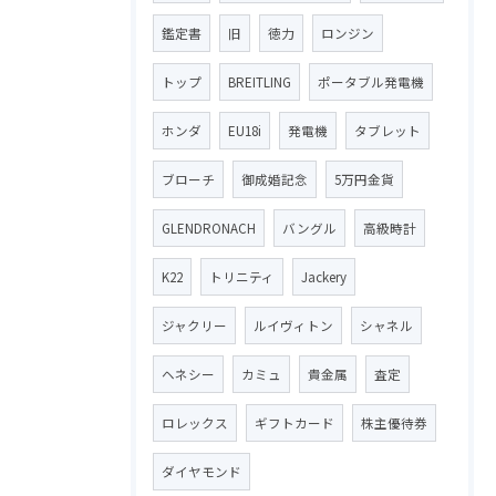
鑑定書
旧
徳力
ロンジン
トップ
BREITLING
ポータブル発電機
ホンダ
EU18i
発電機
タブレット
ブローチ
御成婚記念
5万円金貨
GLENDRONACH
バングル
高級時計
K22
トリニティ
Jackery
ジャクリー
ルイヴィトン
シャネル
ヘネシー
カミュ
貴金属
査定
ロレックス
ギフトカード
株主優待券
ダイヤモンド