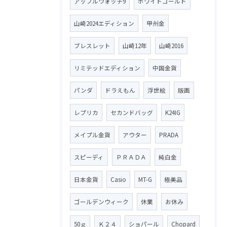
アップルウォッチ9
ホワイトゴールド
山崎2024エディション
甲州金
ブレスレット
山崎12年
山崎2016
リミテッドエディション
中国金貨
パンダ
ドラえもん
浮世絵
版画
レプリカ
セカンドバッグ
K24IG
メイプル金貨
アウター
PRADA
スピーディ
ＰＲＡＤＡ
純白金
日本金貨
Casio
MT-G
極美品
ゴールデンウィーク
休業
お休み
50ｇ
Ｋ２４
ショパール
Chopard