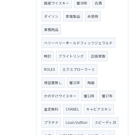
国産ウイスキー
響30年
古酒
ダイソン
家電製品
未使用
事務用品
ベリーベリーオールドフィッツジェラルド
時計
ブライトリング
出張買取
ROLEX
エクスプローラーⅡ
保証書無し
響21年
陶器
かのすけウイスキー
響12年
響17年
査定無料
CHANEL
キャビアスキン
プラチナ
Louis Vuitton
スピーディ35