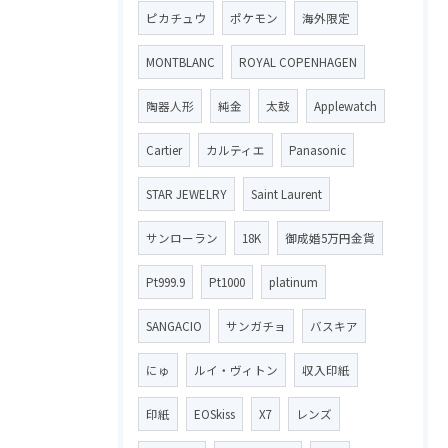
ピカチュウ
ポケモン
海外限定
MONTBLANC
ROYAL COPENHAGEN
陶器人形
純金
太鼓
Applewatch
Cartier
カルティエ
Panasonic
STAR JEWELRY
Saint Laurent
サンローラン
18K
御成婚5万円金貨
Pt999.9
Pt1000
platinum
SANGACIO
サンガチョ
バスキア
にゅ
ルイ・ヴィトン
収入印紙
印紙
EOSkiss
X7
レンズ