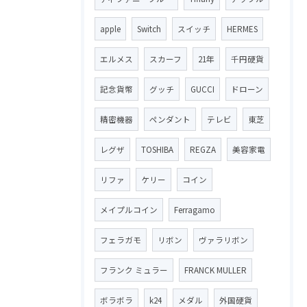
apple
Switch
スイッチ
HERMES
エルメス
スカーフ
21年
千円硬貨
記念貨幣
グッチ
GUCCI
ドローン
精密機器
ペンダント
テレビ
東芝
レグザ
TOSHIBA
REGZA
美容家電
リファ
ケリー
コイン
メイプルコイン
Ferragamo
フェラガモ
リボン
ヴァラリボン
フランク ミュラー
FRANCK MULLER
ボラボラ
k24
メダル
外国硬貨