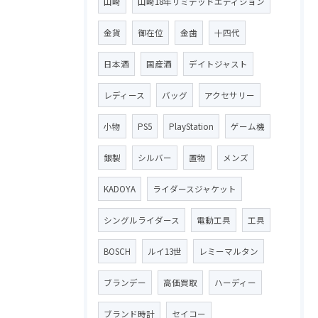
山崎
山崎18年リミテッドエディション
金貨
御在位
金歯
十四代
日本酒
国産酒
デイトジャスト
レディース
バッグ
アクセサリー
小物
PS5
PlayStation
ゲーム機
銀製
シルバー
置物
メンズ
KADOYA
ライダースジャケット
シングルライダース
電動工具
工具
BOSCH
ルイ13世
レミーマルタン
ブランデー
高価買取
ハーディー
ブランド時計
セイコー