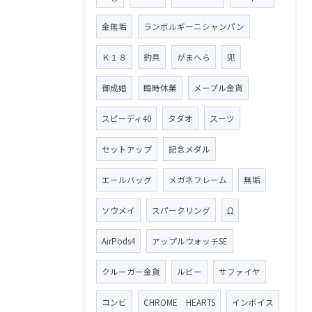
金無垢
ランボルギーニシャンパン
Ｋ１８
釣具
がまへら
兜
御成婚
臨時休業
メープル金貨
スピーディ40
タダオ
スーツ
セットアップ
記念メダル
エールバッグ
メガネフレーム
無垢
ソウメイ
スパークリング
Ω
AirPods4
アップルウォッチSE
クルーガー金貨
ルビー
サファイヤ
コンビ
CHROME HEARTS
インボイス