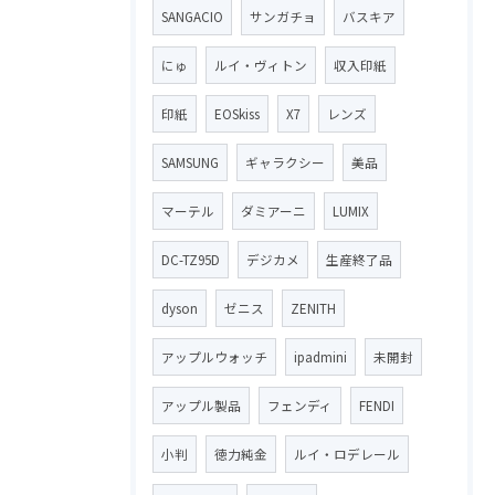
SANGACIO
サンガチョ
バスキア
にゅ
ルイ・ヴィトン
収入印紙
印紙
EOSkiss
X7
レンズ
SAMSUNG
ギャラクシー
美品
マーテル
ダミアーニ
LUMIX
DC-TZ95D
デジカメ
生産終了品
dyson
ゼニス
ZENITH
アップルウォッチ
ipadmini
未開封
アップル製品
フェンディ
FENDI
小判
徳力純金
ルイ・ロデレール