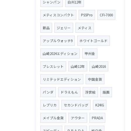
シャンパン
白州12年
メティスコンパクト
PS5Pro
CFI-7000
新品
ジェリー
メティス
アップルウォッチ9
ホワイトゴールド
山崎2024エディション
甲州金
ブレスレット
山崎12年
山崎2016
リミテッドエディション
中国金貨
パンダ
ドラえもん
浮世絵
版画
レプリカ
セカンドバッグ
K24IG
メイプル金貨
アウター
PRADA
スピーディ
ＰＲＡＤＡ
純白金