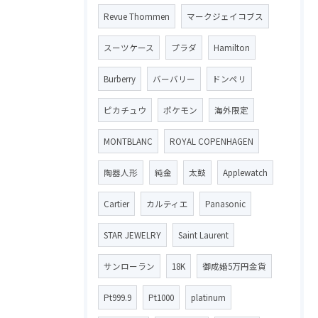
Revue Thommen
マークジェイコブス
スーツケース
プラダ
Hamilton
Burberry
バーバリー
ドンペリ
ピカチュウ
ポケモン
海外限定
MONTBLANC
ROYAL COPENHAGEN
陶器人形
純金
太鼓
Applewatch
Cartier
カルティエ
Panasonic
STAR JEWELRY
Saint Laurent
サンローラン
18K
御成婚5万円金貨
Pt999.9
Pt1000
platinum