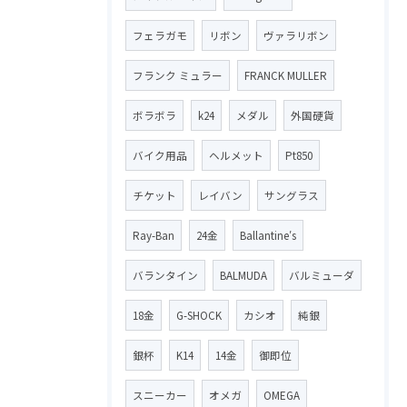
フェラガモ
リボン
ヴァラリボン
フランク ミュラー
FRANCK MULLER
ボラボラ
k24
メダル
外国硬貨
バイク用品
ヘルメット
Pt850
チケット
レイバン
サングラス
Ray-Ban
24金
Ballantine′s
バランタイン
BALMUDA
バルミューダ
18金
G-SHOCK
カシオ
純銀
銀杯
K14
14金
御即位
スニーカー
オメガ
OMEGA