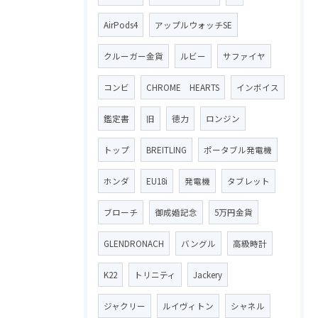
AirPods4
アップルウォッチSE
クルーガー金貨
ルビー
サファイヤ
コンビ
CHROME HEARTS
インボイス
鑑定書
旧
徳力
ロンジン
トップ
BREITLING
ポータブル発電機
ホンダ
EU18i
発電機
タブレット
ブローチ
御成婚記念
5万円金貨
GLENDRONACH
バングル
高級時計
K22
トリニティ
Jackery
ジャクリー
ルイヴィトン
シャネル