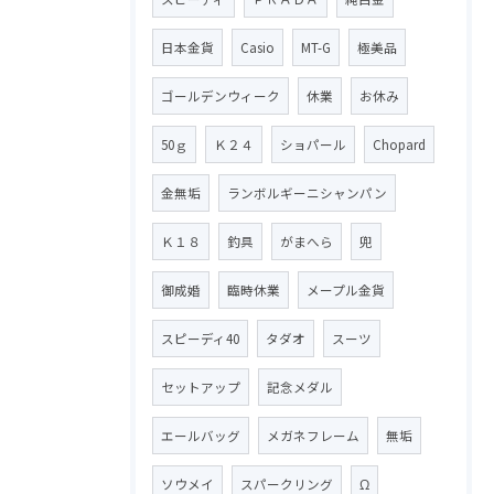
日本金貨
Casio
MT-G
極美品
ゴールデンウィーク
休業
お休み
50ｇ
Ｋ２４
ショパール
Chopard
金無垢
ランボルギーニシャンパン
Ｋ１８
釣具
がまへら
兜
御成婚
臨時休業
メープル金貨
スピーディ40
タダオ
スーツ
セットアップ
記念メダル
エールバッグ
メガネフレーム
無垢
ソウメイ
スパークリング
Ω