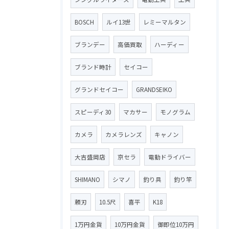
BOSCH
ルイ13世
レミーマルタン
ブランデー
高価買取
ハーディー
ブランド時計
セイコー
グランドセイコー
GRANDSEIKO
スピーディ30
マカサー
モノグラム
カメラ
カメラレンズ
キャノン
大吉盛岡店
京セラ
電動ドライバー
SHIMANO
シマノ
釣り具
釣り竿
頼刃
10.5尺
喜平
K18
1万円金貨
10万円金貨
御即位10万円