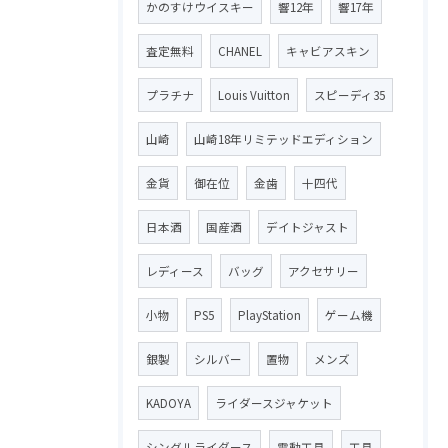
かのすけウイスキー
響12年
響17年
査定無料
CHANEL
キャビアスキン
プラチナ
Louis Vuitton
スピーディ35
山崎
山崎18年リミテッドエディション
金貨
御在位
金歯
十四代
日本酒
国産酒
デイトジャスト
レディース
バッグ
アクセサリー
小物
PS5
PlayStation
ゲーム機
銀製
シルバー
置物
メンズ
KADOYA
ライダースジャケット
シングルライダース
電動工具
工具