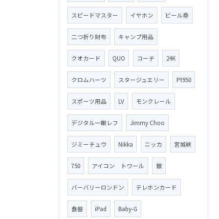
スピードマスター
イヤホン
ビール券
二つ折り財布
キャンプ用品
クオカード
QUO
コーチ
24K
クロムハーツ
スタージュエリー
Pt950
スポーツ用品
LV
モンクレール
デジタル一眼レフ
Jimmy Choo
ジミーチュウ
Nikka
ニッカ
宮城峡
750
アイコン トワール
銀
バーバリーロンドン
テレホンカード
食器
iPad
Baby-G