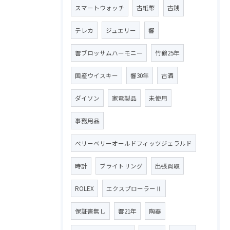
スマートウォッチ
古紙幣
古銭
テレカ
ジュエリー
響
響ブロッサムハーモニー
竹鶴25年
国産ウイスキー
響30年
古酒
ダイソン
家電製品
未使用
事務用品
ベリーベリーオールドフィッツジェラルド
時計
ブライトリング
出張買取
ROLEX
エクスプローラーⅡ
保証書無し
響21年
陶器