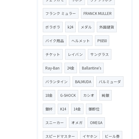
フランク ミュラー
FRANCK MULLER
ボラボラ
k24
メダル
外国硬貨
バイク用品
ヘルメット
Pt850
チケット
レイバン
サングラス
Ray-Ban
24金
Ballantine′s
バランタイン
BALMUDA
バルミューダ
18金
G-SHOCK
カシオ
純銀
銀杯
K14
14金
御即位
スニーカー
オメガ
OMEGA
スピードマスター
イヤホン
ビール券