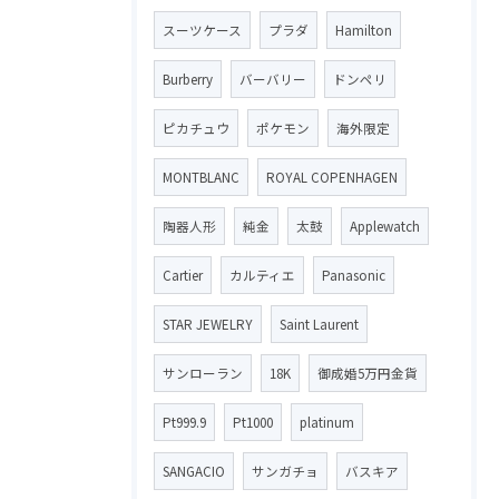
スーツケース
プラダ
Hamilton
Burberry
バーバリー
ドンペリ
ピカチュウ
ポケモン
海外限定
MONTBLANC
ROYAL COPENHAGEN
陶器人形
純金
太鼓
Applewatch
Cartier
カルティエ
Panasonic
STAR JEWELRY
Saint Laurent
サンローラン
18K
御成婚5万円金貨
Pt999.9
Pt1000
platinum
SANGACIO
サンガチョ
バスキア