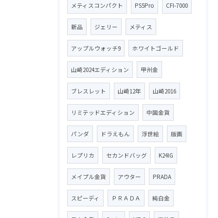
メティスコンパクト
PS5Pro
CFI-7000
新品
ジェリー
メティス
アップルウォッチ9
ホワイトゴールド
山崎2024エディション
甲州金
ブレスレット
山崎12年
山崎2016
リミテッドエディション
中国金貨
パンダ
ドラえもん
浮世絵
版画
レプリカ
セカンドバッグ
K24IG
メイプル金貨
アウター
PRADA
スピーディ
ＰＲＡＤＡ
純白金