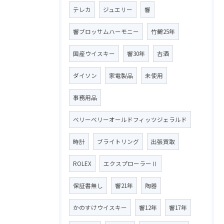
テレカ
ジュエリー
響
響ブロッサムハーモニー
竹鶴25年
国産ウイスキー
響30年
古酒
ダイソン
家電製品
未使用
事務用品
ベリーベリーオールドフィッツジェラルド
時計
ブライトリング
出張買取
ROLEX
エクスプローラーⅡ
保証書無し
響21年
陶器
かのすけウイスキー
響12年
響17年