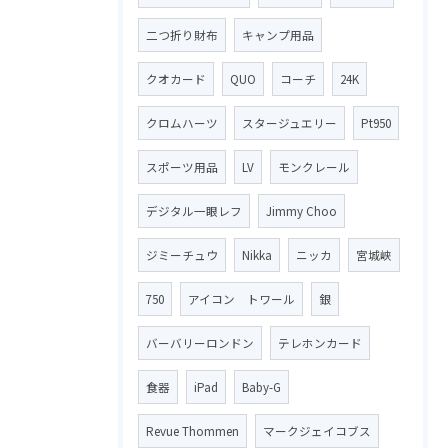
二つ折り財布
キャンプ用品
クオカード
QUO
コーチ
24K
クロムハーツ
スタージュエリー
Pt950
スポーツ用品
LV
モンクレール
デジタル一眼レフ
Jimmy Choo
ジミーチュウ
Nikka
ニッカ
宮城峡
750
アイコン トワール
銀
バーバリーロンドン
テレホンカード
食器
iPad
Baby-G
Revue Thommen
マークジェイコブス