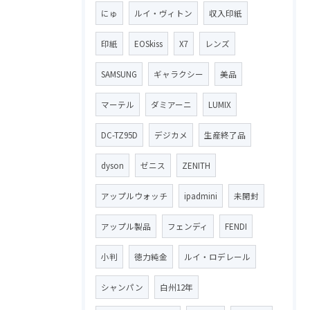
にゅ
ルイ・ヴィトン
収入印紙
印紙
EOSkiss
X7
レンズ
SAMSUNG
ギャラクシー
美品
マーテル
ダミアーニ
LUMIX
DC-TZ95D
デジカメ
生産終了品
dyson
ゼニス
ZENITH
アップルウォッチ
ipadmini
未開封
アップル製品
フェンディ
FENDI
小判
徳力純金
ルイ・ロデレール
シャンパン
白州12年