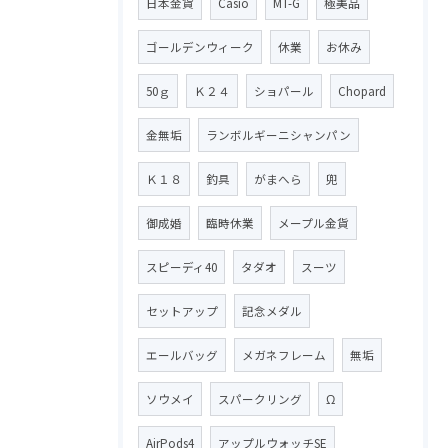
日本金貨
Casio
MT-G
極美品
ゴールデンウィーク
休業
お休み
50ｇ
Ｋ２４
ショパール
Chopard
金無垢
ランボルギーニシャンパン
Ｋ１８
釣具
がまへら
兜
御成婚
臨時休業
メープル金貨
スピーディ40
タダオ
スーツ
セットアップ
記念メダル
エールバッグ
メガネフレーム
無垢
ソウメイ
スパークリング
Ω
AirPods4
アップルウォッチSE