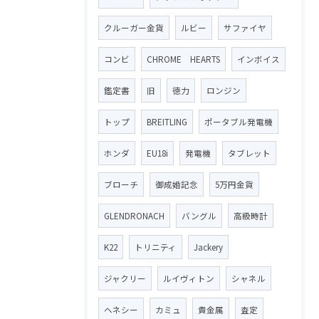
クルーガー金貨
ルビー
サファイヤ
コンビ
CHROME HEARTS
インボイス
鑑定書
旧
徳力
ロンジン
トップ
BREITLING
ポータブル発電機
ホンダ
EU18i
発電機
タブレット
ブローチ
御成婚記念
5万円金貨
GLENDRONACH
バングル
高級時計
K22
トリニティ
Jackery
ジャクリー
ルイヴィトン
シャネル
ヘネシー
カミュ
貴金属
査定