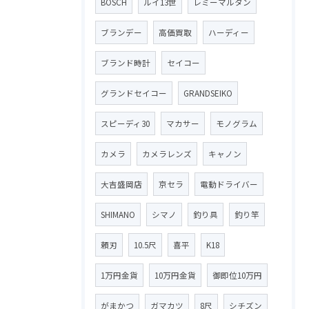
BOSCH
ルイ13世
レミーマルタン
ブランデー
高価買取
ハーディー
ブランド時計
セイコー
グランドセイコー
GRANDSEIKO
スピーディ30
マカサー
モノグラム
カメラ
カメラレンズ
キャノン
大吉盛岡店
京セラ
電動ドライバー
SHIMANO
シマノ
釣り具
釣り竿
頼刃
10.5尺
喜平
K18
1万円金貨
10万円金貨
御即位10万円
がまかつ
ガマカツ
8尺
シチズン