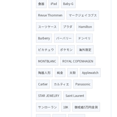
食器
iPad
Baby-G
Revue Thommen
マークジェイコブス
スーツケース
プラダ
Hamilton
Burberry
バーバリー
ドンペリ
ピカチュウ
ポケモン
海外限定
MONTBLANC
ROYAL COPENHAGEN
陶器人形
純金
太鼓
Applewatch
Cartier
カルティエ
Panasonic
STAR JEWELRY
Saint Laurent
サンローラン
18K
御成婚5万円金貨