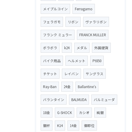
メイプルコイン
Ferragamo
フェラガモ
リボン
ヴァラリボン
フランク ミュラー
FRANCK MULLER
ボラボラ
k24
メダル
外国硬貨
バイク用品
ヘルメット
Pt850
チケット
レイバン
サングラス
Ray-Ban
24金
Ballantine′s
バランタイン
BALMUDA
バルミューダ
18金
G-SHOCK
カシオ
純銀
銀杯
K14
14金
御即位