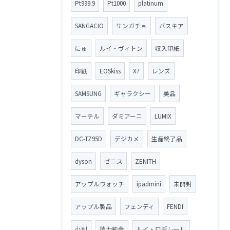
Pt999.9
Pt1000
platinum
SANGACIO
サンガチョ
バスキア
にゅ
ルイ・ヴィトン
収入印紙
印紙
EOSkiss
X7
レンズ
SAMSUNG
ギャラクシー
美品
マーテル
ダミアーニ
LUMIX
DC-TZ95D
デジカメ
生産終了品
dyson
ゼニス
ZENITH
アップルウォッチ
ipadmini
未開封
アップル製品
フェンディ
FENDI
小判
徳力純金
ルイ・ロデレール