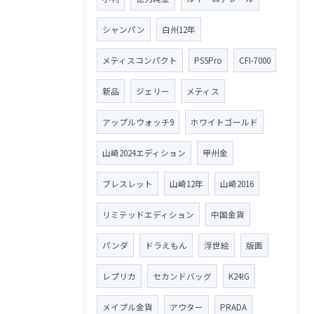
シャンパン
白州12年
メティスコンパクト
PS5Pro
CFI-7000
新品
ジェリー
メティス
アップルウォッチ9
ホワイトゴールド
山崎2024エディション
甲州金
ブレスレット
山崎12年
山崎2016
リミテッドエディション
中国金貨
パンダ
ドラえもん
浮世絵
版画
レプリカ
セカンドバッグ
K24IG
メイプル金貨
アウター
PRADA