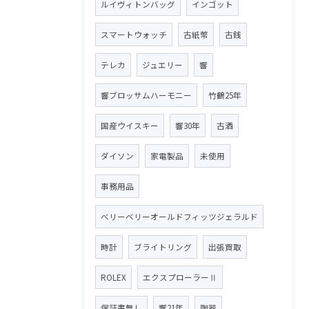
ルイヴィトンバッグ
インゴット
スマートウォッチ
古紙幣
古銭
テレカ
ジュエリー
響
響ブロッサムハーモニー
竹鶴25年
国産ウイスキー
響30年
古酒
ダイソン
家電製品
未使用
事務用品
ベリーベリーオールドフィッツジェラルド
時計
ブライトリング
出張買取
ROLEX
エクスプローラーⅡ
保証書無し
響21年
陶器