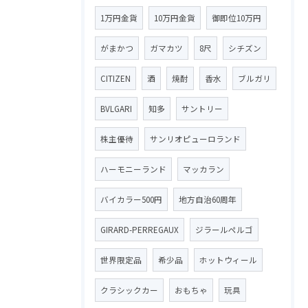
1万円金貨
10万円金貨
御即位10万円
がまかつ
ガマカツ
8尺
シチズン
CITIZEN
酒
焼酎
香水
ブルガリ
BVLGARI
知多
サントリー
株主優待
サンリオピューロランド
ハーモニーランド
マッカラン
バイカラー500円
地方自治60周年
GIRARD-PERREGAUX
ジラールペルゴ
世界限定品
希少品
ホットウィール
クラシックカー
おもちゃ
玩具