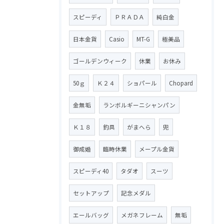
スピーディ
ＰＲＡＤＡ
純白金
日本金貨
Casio
MT-G
極美品
ゴールデンウィーク
休業
お休み
50ｇ
Ｋ２４
ショパール
Chopard
金無垢
ランボルギーニシャンパン
Ｋ１８
釣具
がまへら
兜
御成婚
臨時休業
メープル金貨
スピーディ40
タダオ
スーツ
セットアップ
記念メダル
エールバッグ
メガネフレーム
無垢