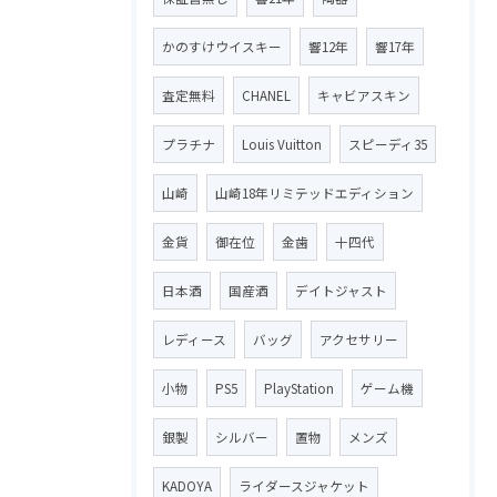
かのすけウイスキー
響12年
響17年
査定無料
CHANEL
キャビアスキン
プラチナ
Louis Vuitton
スピーディ35
山崎
山崎18年リミテッドエディション
金貨
御在位
金歯
十四代
日本酒
国産酒
デイトジャスト
レディース
バッグ
アクセサリー
小物
PS5
PlayStation
ゲーム機
銀製
シルバー
置物
メンズ
KADOYA
ライダースジャケット