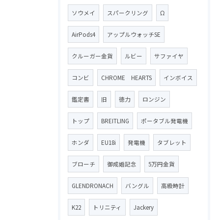
ソウメイ
スパークリング
Ω
AirPods4
アップルウォッチSE
クルーガー金貨
ルビー
サファイヤ
コンビ
CHROME HEARTS
インボイス
鑑定書
旧
徳力
ロンジン
トップ
BREITLING
ポータブル発電機
ホンダ
EU18i
発電機
タブレット
ブローチ
御成婚記念
5万円金貨
GLENDRONACH
バングル
高級時計
K22
トリニティ
Jackery