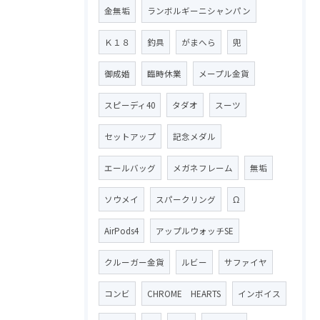
金無垢
ランボルギーニシャンパン
Ｋ１８
釣具
がまへら
兜
御成婚
臨時休業
メープル金貨
スピーディ40
タダオ
スーツ
セットアップ
記念メダル
エールバッグ
メガネフレーム
無垢
ソウメイ
スパークリング
Ω
AirPods4
アップルウォッチSE
クルーガー金貨
ルビー
サファイヤ
コンビ
CHROME HEARTS
インボイス