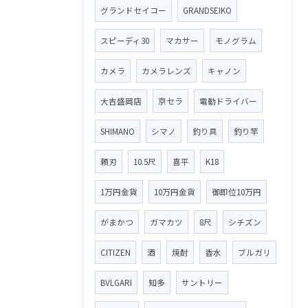
グランドセイコー
GRANDSEIKO
スピーディ30
マカサー
モノグラム
カメラ
カメラレンズ
キャノン
大吉盛岡店
京セラ
電動ドライバー
SHIMANO
シマノ
釣り具
釣り竿
頼刃
10.5尺
喜平
K18
1万円金貨
10万円金貨
御即位10万円
がまかつ
ガマカツ
8尺
シチズン
CITIZEN
酒
焼酎
香水
ブルガリ
BVLGARI
知多
サントリー