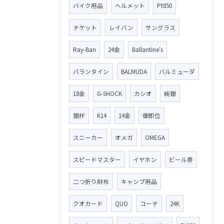
バイク用品
ヘルメット
Pt850
チケット
レイバン
サングラス
Ray-Ban
24金
Ballantine′s
バランタイン
BALMUDA
バルミューダ
18金
G-SHOCK
カシオ
純銀
銀杯
K14
14金
御即位
スニーカー
オメガ
OMEGA
スピードマスター
イヤホン
ビール券
二つ折り財布
キャンプ用品
クオカード
QUO
コーチ
24K