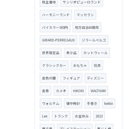
株主優待
サンリオピューロランド
ハーモニーランド
マッカラン
バイカラー500円
地方自治60周年
GIRARD-PERREGAUX
ジラールペルゴ
世界限定品
希少品
ホットウィール
クラシックカー
おもちゃ
玩具
金色の闇
フィギュア
ディズニー
金券
カメオ
HiKOKI
WALTHAM
ウォルサム
懐中時計
手巻き
keikiii
Lee
トランク
お盆休み
2023
商品券
プレイステーション
集じん機