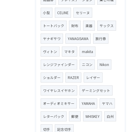
小型
CELINE
セリーヌ
トートバック
財布
楽器
サックス
ヤナギサワ
YANAGISAWA
旅行券
ヴィトン
マキタ
makita
レンジファインダー
ニコン
Nikon
ショルダー
RAZER
レイザー
ワイヤレスイヤホン
ゲーミングセット
オーディオミキサー
YAMAHA
ヤマハ
レターパック
郵便
WHISKEY
白州
切手
記念切手