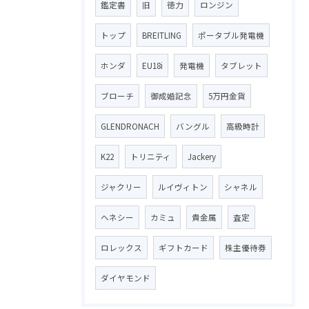
鑑定書
旧
徳力
ロンジン
トップ
BREITLING
ポータブル発電機
ホンダ
EU18i
発電機
タブレット
ブローチ
御成婚記念
5万円金貨
GLENDRONACH
バングル
高級時計
K22
トリニティ
Jackery
ジャクリー
ルイヴィトン
シャネル
ヘネシー
カミュ
貴金属
査定
ロレックス
ギフトカード
株主優待券
ダイヤモンド