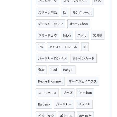
クロムハーツ
スタージュエリー
Pt950
スポーツ用品
LV
モンクレール
デジタル一眼レフ
Jimmy Choo
ジミーチュウ
Nikka
ニッカ
宮城峡
750
アイコン トワール
銀
バーバリーロンドン
テレホンカード
食器
iPad
Baby-G
Revue Thommen
マークジェイコブス
スーツケース
プラダ
Hamilton
Burberry
バーバリー
ドンペリ
ピカチュウ
ポケモン
海外限定