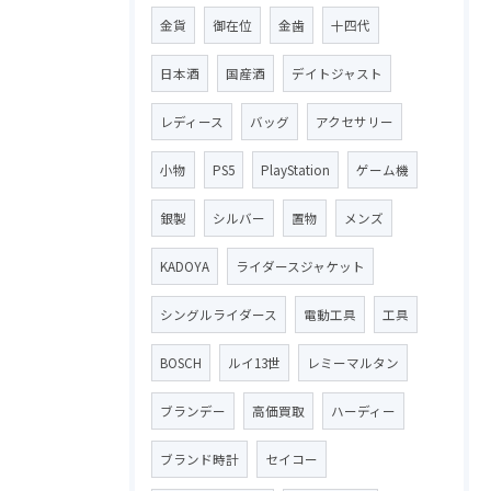
金貨
御在位
金歯
十四代
日本酒
国産酒
デイトジャスト
レディース
バッグ
アクセサリー
小物
PS5
PlayStation
ゲーム機
銀製
シルバー
置物
メンズ
KADOYA
ライダースジャケット
シングルライダース
電動工具
工具
BOSCH
ルイ13世
レミーマルタン
ブランデー
高価買取
ハーディー
ブランド時計
セイコー