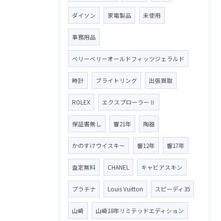
ダイソン
家電製品
未使用
事務用品
ベリーベリーオールドフィッツジェラルド
時計
ブライトリング
出張買取
ROLEX
エクスプローラーⅡ
保証書無し
響21年
陶器
かのすけウイスキー
響12年
響17年
査定無料
CHANEL
キャビアスキン
プラチナ
Louis Vuitton
スピーディ35
山崎
山崎18年リミテッドエディション