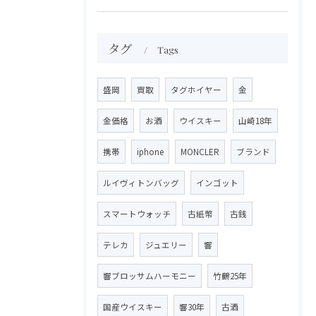
タグ
Tags
盛岡
買取
タグホイヤー
金
金価格
お酒
ウイスキー
山崎18年
携帯
iphone
MONCLER
ブランド
ルイヴィトンバッグ
インゴット
スマートウォッチ
古紙幣
古銭
テレカ
ジュエリー
響
響ブロッサムハーモニー
竹鶴25年
国産ウイスキー
響30年
古酒