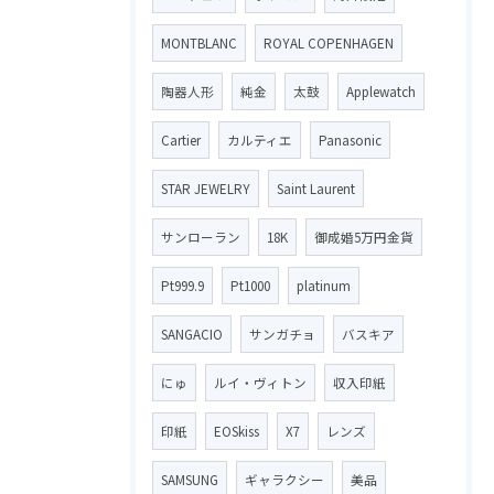
MONTBLANC
ROYAL COPENHAGEN
陶器人形
純金
太鼓
Applewatch
Cartier
カルティエ
Panasonic
STAR JEWELRY
Saint Laurent
サンローラン
18K
御成婚5万円金貨
Pt999.9
Pt1000
platinum
SANGACIO
サンガチョ
バスキア
にゅ
ルイ・ヴィトン
収入印紙
印紙
EOSkiss
X7
レンズ
SAMSUNG
ギャラクシー
美品