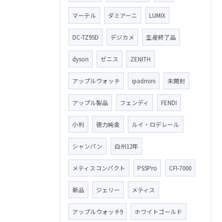
マーテル
ダミアーニ
LUMIX
DC-TZ95D
デジカメ
生産終了品
dyson
ゼニス
ZENITH
アップルウォッチ
ipadmini
未開封
アップル製品
フェンディ
FENDI
小判
徳力純金
ルイ・ロデレール
シャンパン
白州12年
メティスコンパクト
PS5Pro
CFI-7000
新品
ジェリー
メティス
アップルウォッチ9
ホワイトゴールド