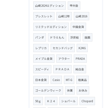
山崎2024エディション
甲州金
ブレスレット
山崎12年
山崎2016
リミテッドエディション
中国金貨
パンダ
ドラえもん
浮世絵
版画
レプリカ
セカンドバッグ
K24IG
メイプル金貨
アウター
PRADA
スピーディ
ＰＲＡＤＡ
純白金
日本金貨
Casio
MT-G
極美品
ゴールデンウィーク
休業
お休み
50ｇ
Ｋ２４
ショパール
Chopard