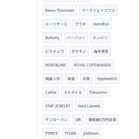
Revue Thommen
マークジェイコブス
スーツケース
プラダ
Hamilton
Burberry
バーバリー
ドンペリ
ピカチュウ
ポケモン
海外限定
MONTBLANC
ROYAL COPENHAGEN
陶器人形
純金
太鼓
Applewatch
Cartier
カルティエ
Panasonic
STAR JEWELRY
Saint Laurent
サンローラン
18K
御成婚5万円金貨
Pt999.9
Pt1000
platinum