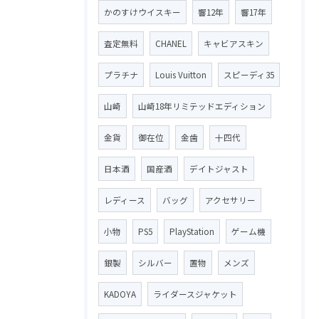
かのすけウイスキー
響12年
響17年
査定無料
CHANEL
キャビアスキン
プラチナ
Louis Vuitton
スピーディ35
山崎
山崎18年リミテッドエディション
金貨
御在位
金歯
十四代
日本酒
国産酒
デイトジャスト
レディース
バッグ
アクセサリー
小物
PS5
PlayStation
ゲーム機
銀製
シルバー
置物
メンズ
KADOYA
ライダースジャケット