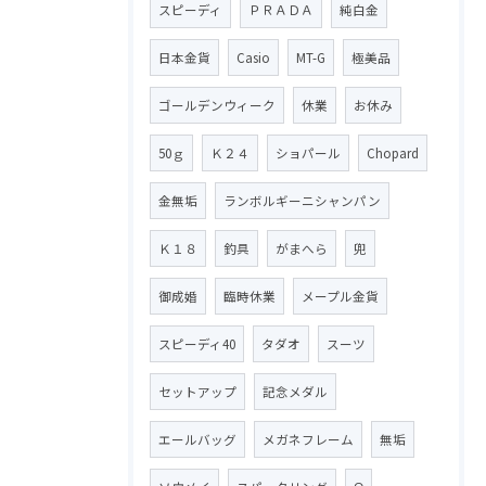
スピーディ
ＰＲＡＤＡ
純白金
日本金貨
Casio
MT-G
極美品
ゴールデンウィーク
休業
お休み
50ｇ
Ｋ２４
ショパール
Chopard
金無垢
ランボルギーニシャンパン
Ｋ１８
釣具
がまへら
兜
御成婚
臨時休業
メープル金貨
スピーディ40
タダオ
スーツ
セットアップ
記念メダル
エールバッグ
メガネフレーム
無垢