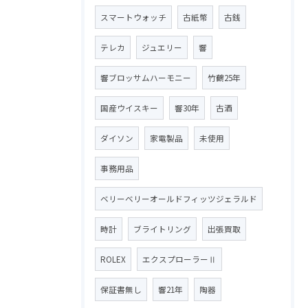
スマートウォッチ
古紙幣
古銭
テレカ
ジュエリー
響
響ブロッサムハーモニー
竹鶴25年
国産ウイスキー
響30年
古酒
ダイソン
家電製品
未使用
事務用品
ベリーベリーオールドフィッツジェラルド
時計
ブライトリング
出張買取
ROLEX
エクスプローラーⅡ
保証書無し
響21年
陶器