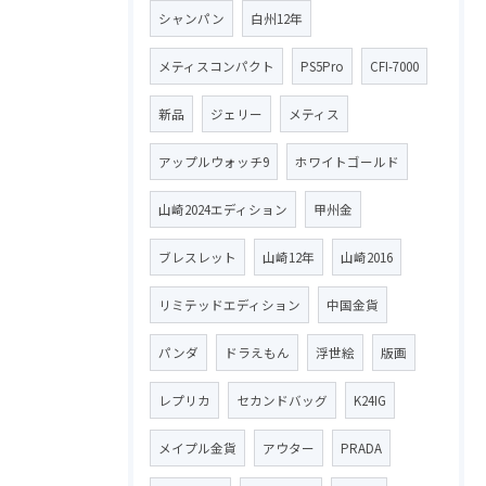
シャンパン
白州12年
メティスコンパクト
PS5Pro
CFI-7000
新品
ジェリー
メティス
アップルウォッチ9
ホワイトゴールド
山崎2024エディション
甲州金
ブレスレット
山崎12年
山崎2016
リミテッドエディション
中国金貨
パンダ
ドラえもん
浮世絵
版画
レプリカ
セカンドバッグ
K24IG
メイプル金貨
アウター
PRADA