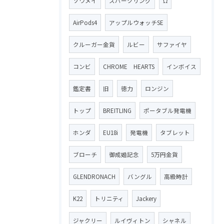
ソウメイ
スパークリング
Ω
AirPods4
アップルウォッチSE
クルーガー金貨
ルビー
サファイヤ
コンビ
CHROME HEARTS
インボイス
鑑定書
旧
徳力
ロンジン
トップ
BREITLING
ポータブル発電機
ホンダ
EU18i
発電機
タブレット
ブローチ
御成婚記念
5万円金貨
GLENDRONACH
バングル
高級時計
K22
トリニティ
Jackery
ジャクリー
ルイヴィトン
シャネル