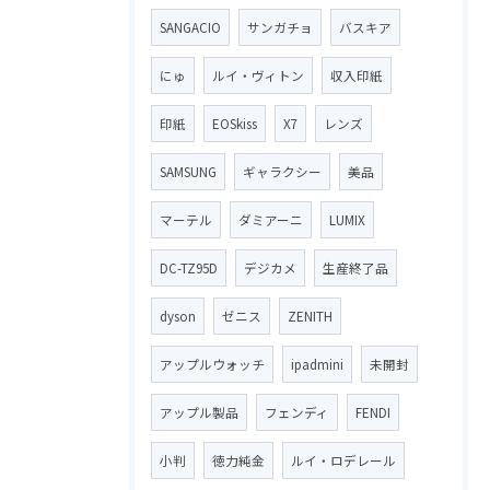
SANGACIO
サンガチョ
バスキア
にゅ
ルイ・ヴィトン
収入印紙
印紙
EOSkiss
X7
レンズ
SAMSUNG
ギャラクシー
美品
マーテル
ダミアーニ
LUMIX
DC-TZ95D
デジカメ
生産終了品
dyson
ゼニス
ZENITH
アップルウォッチ
ipadmini
未開封
アップル製品
フェンディ
FENDI
小判
徳力純金
ルイ・ロデレール