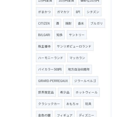
1万円金貨
10万円金貨
御即位10万円
がまかつ
ガマカツ
8尺
シチズン
CITIZEN
酒
焼酎
香水
ブルガリ
BVLGARI
知多
サントリー
株主優待
サンリオピューロランド
ハーモニーランド
マッカラン
バイカラー500円
地方自治60周年
GIRARD-PERREGAUX
ジラールペルゴ
世界限定品
希少品
ホットウィール
クラシックカー
おもちゃ
玩具
金色の闇
フィギュア
ディズニー