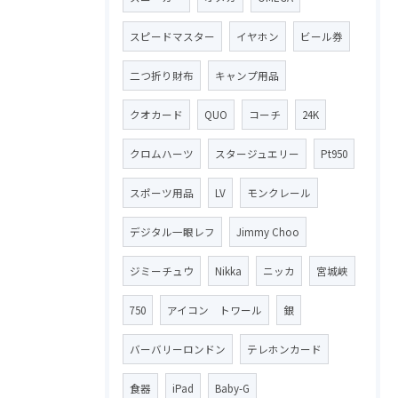
スピードマスター
イヤホン
ビール券
二つ折り財布
キャンプ用品
クオカード
QUO
コーチ
24K
クロムハーツ
スタージュエリー
Pt950
スポーツ用品
LV
モンクレール
デジタル一眼レフ
Jimmy Choo
ジミーチュウ
Nikka
ニッカ
宮城峡
750
アイコン トワール
銀
バーバリーロンドン
テレホンカード
食器
iPad
Baby-G