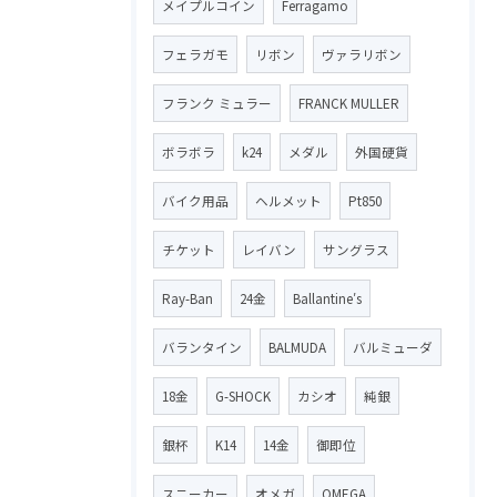
メイプルコイン
Ferragamo
フェラガモ
リボン
ヴァラリボン
フランク ミュラー
FRANCK MULLER
ボラボラ
k24
メダル
外国硬貨
バイク用品
ヘルメット
Pt850
チケット
レイバン
サングラス
Ray-Ban
24金
Ballantine′s
バランタイン
BALMUDA
バルミューダ
18金
G-SHOCK
カシオ
純銀
銀杯
K14
14金
御即位
スニーカー
オメガ
OMEGA