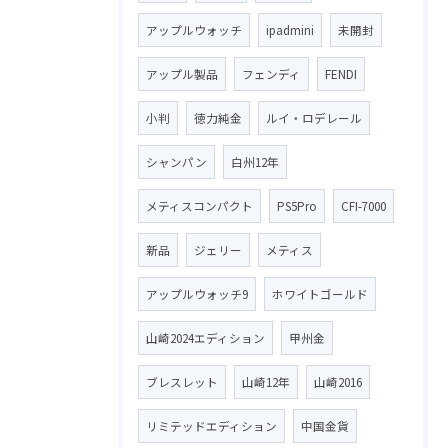
アップルウォッチ
ipadmini
未開封
アップル製品
フェンディ
FENDI
小判
徳力純金
ルイ・ロデレール
シャンパン
白州12年
メティスコンパクト
PS5Pro
CFI-7000
新品
ジェリー
メティス
アップルウォッチ9
ホワイトゴールド
山崎2024エディション
甲州金
ブレスレット
山崎12年
山崎2016
リミテッドエディション
中国金貨