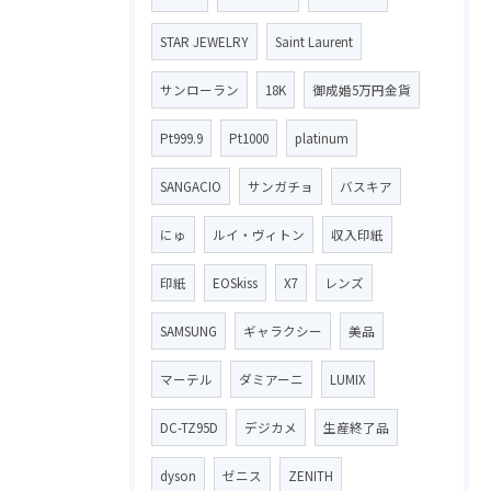
STAR JEWELRY
Saint Laurent
サンローラン
18K
御成婚5万円金貨
Pt999.9
Pt1000
platinum
SANGACIO
サンガチョ
バスキア
にゅ
ルイ・ヴィトン
収入印紙
印紙
EOSkiss
X7
レンズ
SAMSUNG
ギャラクシー
美品
マーテル
ダミアーニ
LUMIX
DC-TZ95D
デジカメ
生産終了品
dyson
ゼニス
ZENITH