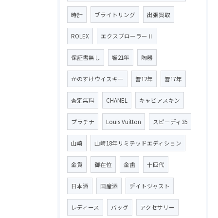
時計
ブライトリング
出張買取
ROLEX
エクスプローラーⅡ
保証書無し
響21年
陶器
かのすけウイスキー
響12年
響17年
査定無料
CHANEL
キャビアスキン
プラチナ
Louis Vuitton
スピーディ35
山崎
山崎18年リミテッドエディション
金貨
御在位
金歯
十四代
日本酒
国産酒
デイトジャスト
レディース
バッグ
アクセサリー