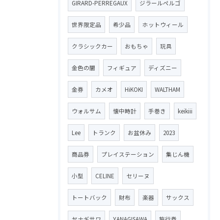
GIRARD-PERREGAUX
ジラールペルゴ
世界限定品
希少品
ホットウィール
クラシックカー
おもちゃ
玩具
金色の闇
フィギュア
ディズニー
金券
カメオ
HiKOKI
WALTHAM
ウォルサム
懐中時計
手巻き
keikiii
Lee
トランク
お盆休み
2023
商品券
プレイステーション
集じん機
小型
CELINE
セリーヌ
トートバック
財布
楽器
サックス
ヤナギサワ
YANAGISAWA
旅行券