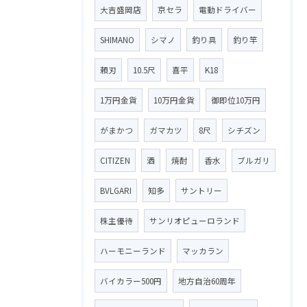
大吉盛岡店
京セラ
電動ドライバー
SHIMANO
シマノ
釣り具
釣り竿
頼刃
10.5尺
喜平
K18
1万円金貨
10万円金貨
御即位10万円
がまかつ
ガマカツ
8尺
シチズン
CITIZEN
酒
焼酎
香水
ブルガリ
BVLGARI
知多
サントリー
株主優待
サンリオピューロランド
ハーモニーランド
マッカラン
バイカラー500円
地方自治60周年