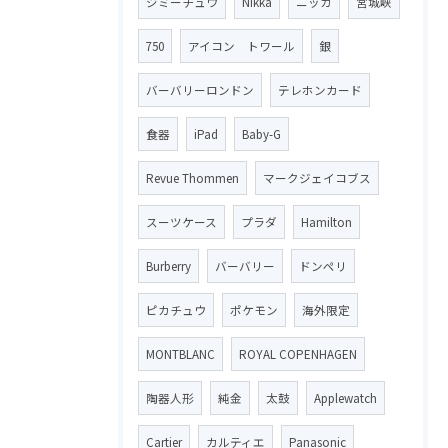
ジミーチュウ
Nikka
ニッカ
宮城峡
750
アイコン トワール
銀
バーバリーロンドン
テレホンカード
食器
iPad
Baby-G
Revue Thommen
マークジェイコブス
スーツケース
プラダ
Hamilton
Burberry
バーバリー
ドンペリ
ピカチュウ
ポケモン
海外限定
MONTBLANC
ROYAL COPENHAGEN
陶器人形
純金
太鼓
Applewatch
Cartier
カルティエ
Panasonic