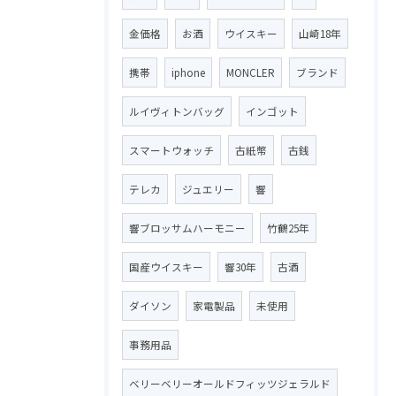
金価格
お酒
ウイスキー
山崎18年
携帯
iphone
MONCLER
ブランド
ルイヴィトンバッグ
インゴット
スマートウォッチ
古紙幣
古銭
テレカ
ジュエリー
響
響ブロッサムハーモニー
竹鶴25年
国産ウイスキー
響30年
古酒
ダイソン
家電製品
未使用
事務用品
ベリーベリーオールドフィッツジェラルド