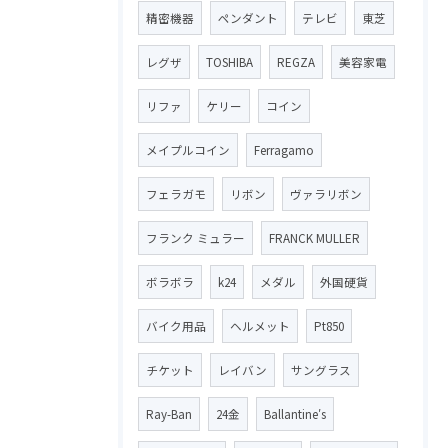
精密機器
ペンダント
テレビ
東芝
レグザ
TOSHIBA
REGZA
美容家電
リファ
ケリー
コイン
メイプルコイン
Ferragamo
フェラガモ
リボン
ヴァラリボン
フランク ミュラー
FRANCK MULLER
ボラボラ
k24
メダル
外国硬貨
バイク用品
ヘルメット
Pt850
チケット
レイバン
サングラス
Ray-Ban
24金
Ballantine′s