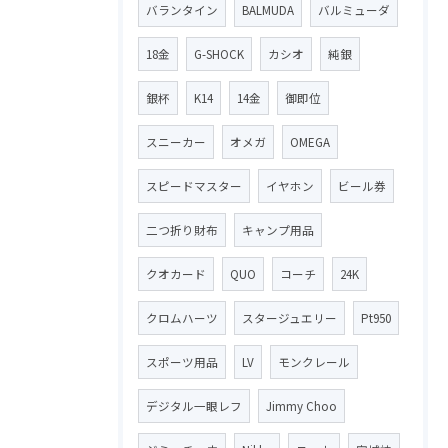
バランタイン
BALMUDA
バルミューダ
18金
G-SHOCK
カシオ
純銀
銀杯
K14
14金
御即位
スニーカー
オメガ
OMEGA
スピードマスター
イヤホン
ビール券
二つ折り財布
キャンプ用品
クオカード
QUO
コーチ
24K
クロムハーツ
スタージュエリー
Pt950
スポーツ用品
LV
モンクレール
デジタル一眼レフ
Jimmy Choo