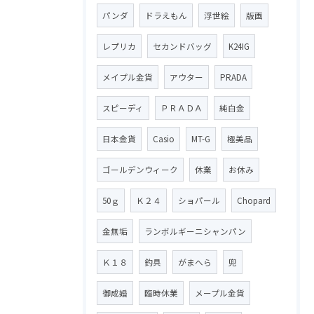
パンダ
ドラえもん
浮世絵
版画
レプリカ
セカンドバッグ
K24IG
メイプル金貨
アウター
PRADA
スピーディ
ＰＲＡＤＡ
純白金
日本金貨
Casio
MT-G
極美品
ゴールデンウィーク
休業
お休み
50ｇ
Ｋ２４
ショパール
Chopard
金無垢
ランボルギーニシャンパン
Ｋ１８
釣具
がまへら
兜
御成婚
臨時休業
メープル金貨