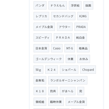
パンダ
ドラえもん
浮世絵
版画
レプリカ
セカンドバッグ
K24IG
メイプル金貨
アウター
PRADA
スピーディ
ＰＲＡＤＡ
純白金
日本金貨
Casio
MT-G
極美品
ゴールデンウィーク
休業
お休み
50ｇ
Ｋ２４
ショパール
Chopard
金無垢
ランボルギーニシャンパン
Ｋ１８
釣具
がまへら
兜
御成婚
臨時休業
メープル金貨