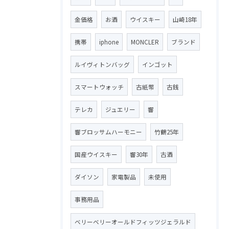
金価格
お酒
ウイスキー
山崎18年
携帯
iphone
MONCLER
ブランド
ルイヴィトンバッグ
インゴット
スマートウォッチ
古紙幣
古銭
テレカ
ジュエリー
響
響ブロッサムハーモニー
竹鶴25年
国産ウイスキー
響30年
古酒
ダイソン
家電製品
未使用
事務用品
ベリーベリーオールドフィッツジェラルド