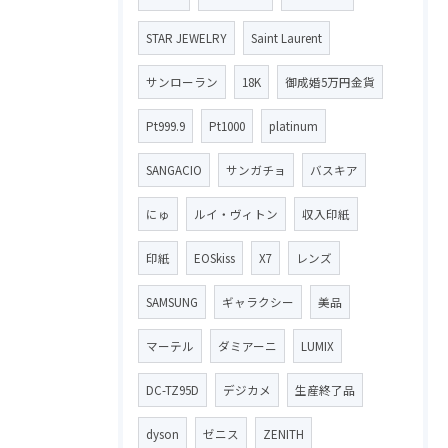
STAR JEWELRY
Saint Laurent
サンローラン
18K
御成婚5万円金貨
Pt999.9
Pt1000
platinum
SANGACIO
サンガチョ
バスキア
にゅ
ルイ・ヴィトン
収入印紙
印紙
EOSkiss
X7
レンズ
SAMSUNG
ギャラクシー
美品
マーテル
ダミアーニ
LUMIX
DC-TZ95D
デジカメ
生産終了品
dyson
ゼニス
ZENITH