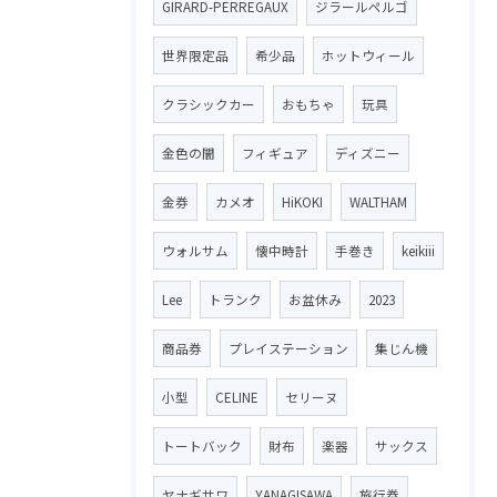
GIRARD-PERREGAUX
ジラールペルゴ
世界限定品
希少品
ホットウィール
クラシックカー
おもちゃ
玩具
金色の闇
フィギュア
ディズニー
金券
カメオ
HiKOKI
WALTHAM
ウォルサム
懐中時計
手巻き
keikiii
Lee
トランク
お盆休み
2023
商品券
プレイステーション
集じん機
小型
CELINE
セリーヌ
トートバック
財布
楽器
サックス
ヤナギサワ
YANAGISAWA
旅行券