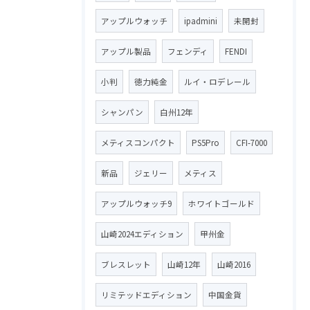
アップルウォッチ
ipadmini
未開封
アップル製品
フェンディ
FENDI
小判
徳力純金
ルイ・ロデレール
シャンパン
白州12年
メティスコンパクト
PS5Pro
CFI-7000
新品
ジェリー
メティス
アップルウォッチ9
ホワイトゴールド
山崎2024エディション
甲州金
ブレスレット
山崎12年
山崎2016
リミテッドエディション
中国金貨