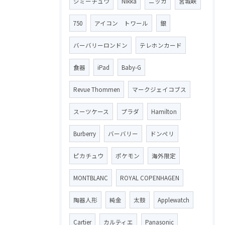
ジミーチュウ
Nikka
ニッカ
宮城峡
750
アイコン トワール
銀
バーバリーロンドン
テレホンカード
食器
iPad
Baby-G
Revue Thommen
マークジェイコブス
スーツケース
プラダ
Hamilton
Burberry
バーバリー
ドンペリ
ピカチュウ
ポケモン
海外限定
MONTBLANC
ROYAL COPENHAGEN
陶器人形
純金
太鼓
Applewatch
Cartier
カルティエ
Panasonic