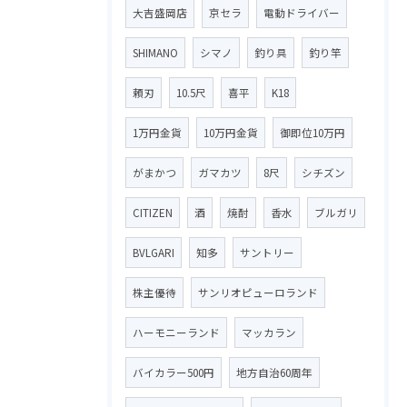
大吉盛岡店
京セラ
電動ドライバー
SHIMANO
シマノ
釣り具
釣り竿
頼刃
10.5尺
喜平
K18
1万円金貨
10万円金貨
御即位10万円
がまかつ
ガマカツ
8尺
シチズン
CITIZEN
酒
焼酎
香水
ブルガリ
BVLGARI
知多
サントリー
株主優待
サンリオピューロランド
ハーモニーランド
マッカラン
バイカラー500円
地方自治60周年