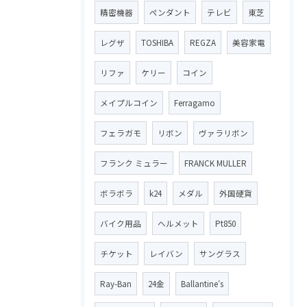
精密機器
ペンダント
テレビ
東芝
レグザ
TOSHIBA
REGZA
美容家電
リファ
ケリー
コイン
メイプルコイン
Ferragamo
フェラガモ
リボン
ヴァラリボン
フランク ミュラー
FRANCK MULLER
ボラボラ
k24
メダル
外国硬貨
バイク用品
ヘルメット
Pt850
チケット
レイバン
サングラス
Ray-Ban
24金
Ballantine′s