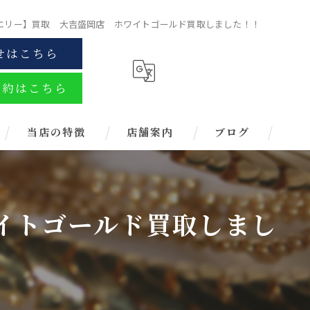
エリー】買取 大吉盛岡店 ホワイトゴールド買取しました！！
せはこちら
予約はこちら
当店の特徴
店舗案内
ブログ
金
ブランド
イトゴールド買取しまし
お酒
金券
時計