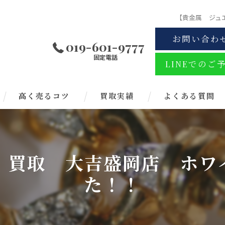
【貴金属 ジュ
お問い合わ
019-601-9777
固定電話
LINEでのご
高く売るコツ
買取実績
よくある質問
】買取 大吉盛岡店 ホワ
た！！